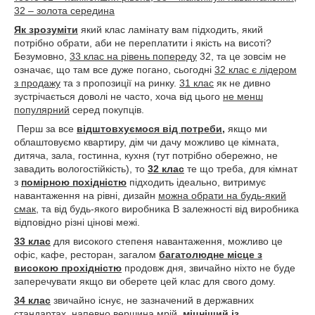
32 – золота середина
Як зрозуміти
який клас ламінату вам підходить, який
потрібно обрати, аби не переплатити і якість на висоті?
Безумовно,
33 клас на рівень попереду
32, та це зовсім не
означає, що там все дуже погано, сьогодні
32 клас є лідером
з продажу
та з пропозиції на ринку.
31 клас
як не дивно
зустрічається доволі не часто, хоча від цього
не менш
популярний
серед покупців.
Перш за все
відштовхуємося від потреби,
якщо ми
облаштовуємо квартиру, дім чи дачу можливо це кімната,
дитяча, зала, гостинна, кухня (тут потрібно обережно, не
завадить вологостійкість), то
32 клас
те що треба, для кімнат
з
помірною похідністю
підходить ідеально, витримує
навантаження на рівні, дизайн
можна обрати на будь-який
смак
, та від будь-якого виробника В залежності від виробника
відповідно різні цінові межі.
33 клас
для високого степеня навантаження, можливо це
офіс, кафе, ресторан, загалом
багатолюдне місце з
високою
прохідністю
продовж дня, звичайно ніхто не буде
заперечувати якщо ви оберете цей клас для свого дому.
34 клас
звичайно існує, не зазначений в державних
стандартах, напевно вершина мрій,
міцніший із