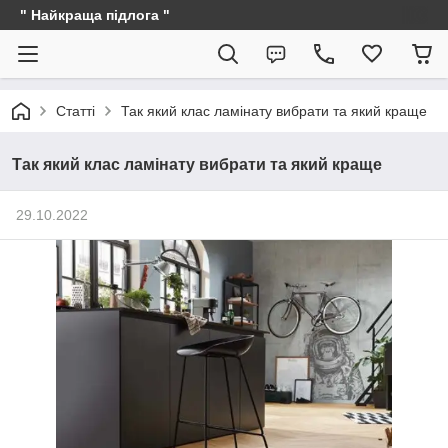
" Найкраща підлога "
Статті
Так який клас ламінату вибрати та який краще
Так який клас ламінату вибрати та який краще
29.10.2022