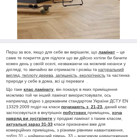
Перш за все, якщо для себе ви вирішили, що
ламінат
– це
саме те покриття для підлоги що ви дійсно хотіли би бачити
кожен день у своїй оселі, незважаючи на можливі нюанси у
догляді, то звичайно ви отримаєте і розкіш та
натуральний
вигляд, теплоту дерева, затишність, екологічність
та частинка
природи у себе в дома, всі ці переваги .
Що таке
клас ламінату
, він показує в яких приміщення
можливо той чи інший ламінат використовувати, ось
наприклад згідно з державним стандартом України ДСТУ EN
13329:2009 поділ на класи
починають з 21-23,
даний клас
застосовується в внутрішніх
побутових
приміщень,
хоча
навряд
ви зустрінете
у продажі ламінат з таким класом,
актуальні зараз 31-33
класи призначені вже для
комерційних приміщень, з різними рівнями навантаження,
тобто 31 – найменший рівень, 33 – максимум навантаження,