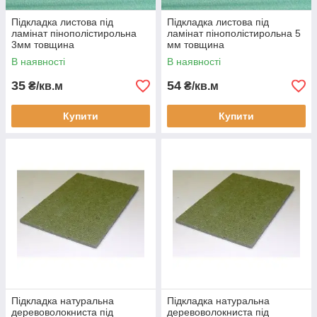
Підкладка листова під
Підкладка листова під
ламінат пінополістирольна
ламінат пінополістирольна 5
3мм товщина
мм товщина
В наявності
В наявності
35
54
₴/кв.м
₴/кв.м
Купити
Купити
Підкладка натуральна
Підкладка натуральна
деревоволокниста під
деревоволокниста під