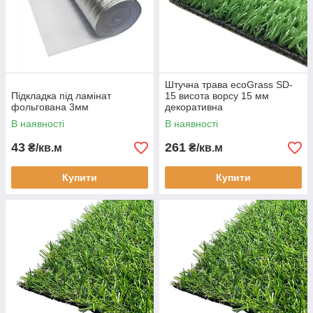
Штучна трава ecoGrass SD-
Підкладка під ламінат
15 висота ворсу 15 мм
фольгована 3мм
декоративна
В наявності
В наявності
43
261
₴/кв.м
₴/кв.м
Купити
Купити