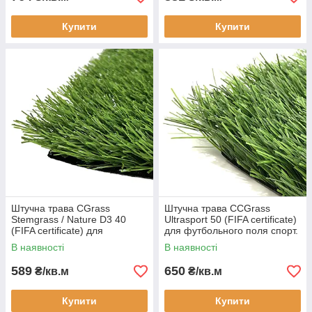
Купити
Купити
Штучна трава CGrass
Штучна трава CCGrass
Stemgrass / Nature D3 40
Ultrasport 50 (FIFA certificate)
(FIFA certificate) для
для футбольного поля спорт.
футбольного поля спорту.
майданчиків
В наявності
В наявності
майданчиків
589
650
₴/кв.м
₴/кв.м
Купити
Купити