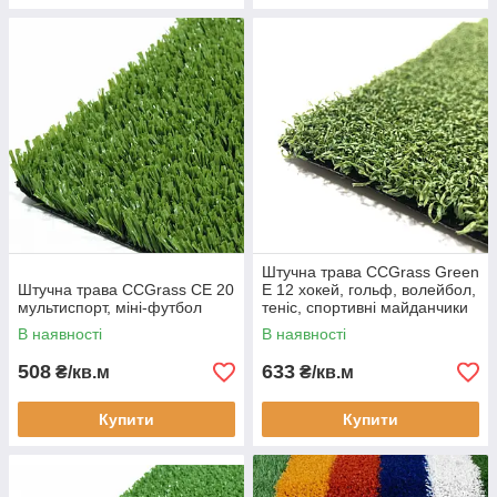
Штучна трава CCGrass Green
Штучна трава CCGrass СЕ 20
E 12 хокей, гольф, волейбол,
мультиспорт, міні-футбол
теніс, спортивні майданчики
В наявності
В наявності
508
633
₴/кв.м
₴/кв.м
Купити
Купити