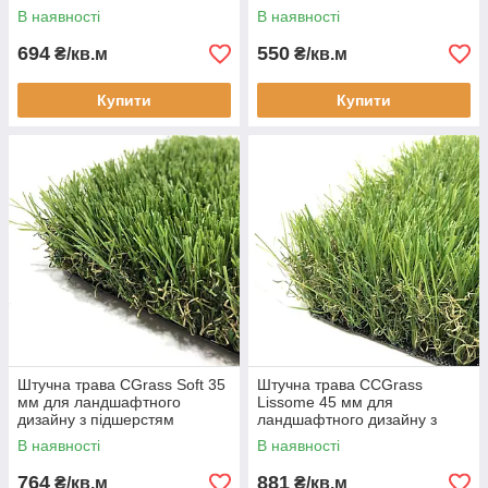
підшерстям декоративна
декоративна
В наявності
В наявності
694
550
₴/кв.м
₴/кв.м
Купити
Купити
Штучна трава CGrass Soft 35
Штучна трава CCGrass
мм для ландшафтного
Lissome 45 мм для
дизайну з підшерстям
ландшафтного дизайну з
декоративна
підшерстям декоративна
В наявності
В наявності
764
881
₴/кв.м
₴/кв.м