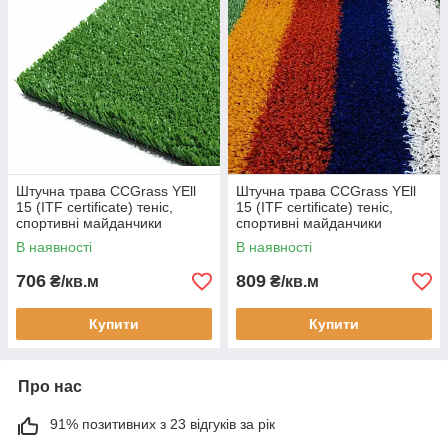
Штучна трава CCGrass YEll
Штучна трава CCGrass YEll
15 (ITF certificate) теніс,
15 (ITF certificate) теніс,
спортивні майданчики
спортивні майданчики
В наявності
В наявності
706
809
₴/кв.м
₴/кв.м
Купити
Купити
Про нас
91% позитивних з 23 відгуків за рік