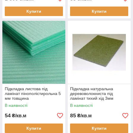
Купити
Купити
Підкладка листова під
Підкладка натуральна
ламінат пінополістирольна 5
деревоволокниста під
мм товщина
ламінат тихий хід 3мм
В наявності
В наявності
54
85
₴/кв.м
₴/кв.м
Купити
Купити