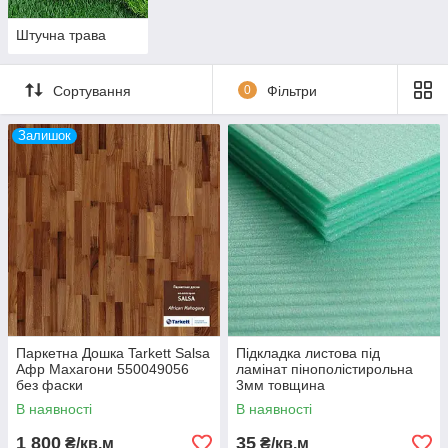
Штучна трава
Сортування
0
Фільтри
Залишок
Паркетна Дошка Tarkett Salsa
Підкладка листова під
Афр Махагони 550049056
ламінат пінополістирольна
без фаски
3мм товщина
В наявності
В наявності
1 800
35
₴/кв.м
₴/кв.м