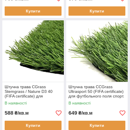
Купити
Купити
Штучна трава CGrass
Штучна трава CCGrass
Stemgrass / Nature D3 40
Ultrasport 50 (FIFA certificate)
(FIFA certificate) для
для футбольного поля спорт.
футбольного поля спорту.
майданчиків
В наявності
В наявності
майданчиків
588
649
₴/кв.м
₴/кв.м
Купити
Купити