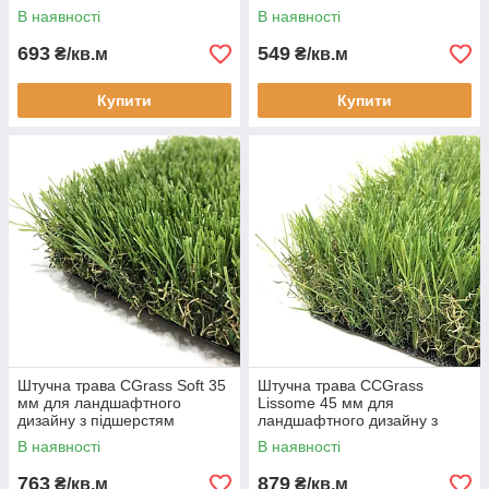
підшерстям декоративна
декоративна
В наявності
В наявності
693
549
₴/кв.м
₴/кв.м
Купити
Купити
Штучна трава CGrass Soft 35
Штучна трава CCGrass
мм для ландшафтного
Lissome 45 мм для
дизайну з підшерстям
ландшафтного дизайну з
декоративна
підшерстям декоративна
В наявності
В наявності
763
879
₴/кв.м
₴/кв.м