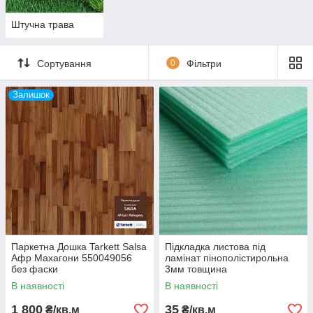
Штучна трава
Сортування
0
Фільтри
Залишок
Паркетна Дошка Tarkett Salsa
Підкладка листова під
Афр Махагони 550049056
ламінат пінополістирольна
без фаски
3мм товщина
В наявності
В наявності
1 800
35
₴/кв.м
₴/кв.м