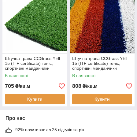
Штучна трава CCGrass YEll
Штучна трава CCGrass YEll
15 (ITF certificate) теніс,
15 (ITF certificate) теніс,
спортивні майданчики
спортивні майданчики
В наявності
В наявності
705
808
₴/кв.м
₴/кв.м
Купити
Купити
Про нас
92% позитивних з 25 відгуків за рік