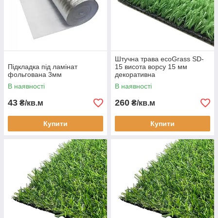
Штучна трава ecoGrass SD-
Підкладка під ламінат
15 висота ворсу 15 мм
фольгована 3мм
декоративна
В наявності
В наявності
43
260
₴/кв.м
₴/кв.м
Купити
Купити