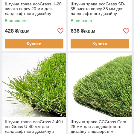
Штучна трава ecoGrass U-20
Штучна трава ecoGrass SD-
висота ворсу 20 мм для
35 висота ворсу 35 мм для
ландшафтного дизайну
ландшафтного дизайну
декоративна
декоративна
В наявності
В наявності
428
636
₴/кв.м
₴/кв.м
Купити
Купити
Штучна трава ecoGrass J-40 /
Штучна трава CCGrass Cam
ecoGrass U-40 мм для
28 мм для ландшафтного
ландшафтного дизайну з
дизайну з підшерстям