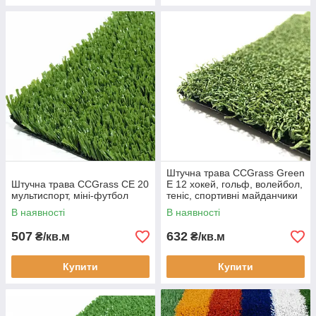
Штучна трава CCGrass Green
Штучна трава CCGrass СЕ 20
E 12 хокей, гольф, волейбол,
мультиспорт, міні-футбол
теніс, спортивні майданчики
В наявності
В наявності
507
632
₴/кв.м
₴/кв.м
Купити
Купити