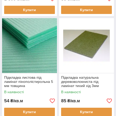
Купити
Купити
Підкладка листова під
Підкладка натуральна
ламінат пінополістирольна 5
деревоволокниста під
мм товщина
ламінат тихий хід 3мм
В наявності
В наявності
54
85
₴/кв.м
₴/кв.м
Купити
Купити