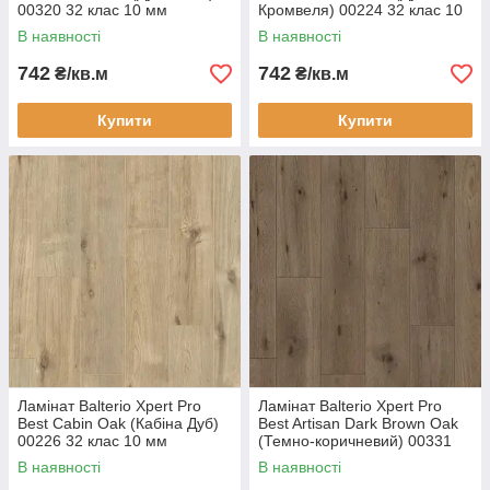
00320 32 клас 10 мм
Кромвеля) 00224 32 клас 10
товщина з фаскою
мм товщина з фаскою
В наявності
В наявності
742
742
₴/кв.м
₴/кв.м
Купити
Купити
Ламінат Balterio Xpert Pro
Ламінат Balterio Xpert Pro
Best Cabin Oak (Кабіна Дуб)
Best Artisan Dark Brown Oak
00226 32 клас 10 мм
(Темно-коричневий) 00331
товщина з фаскою
32 клас 10 мм товщина з
В наявності
В наявності
фаскою