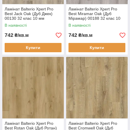
Ламінат Balterio Xpert Pro
Ламінат Balterio Xpert Pro
Best Jack Oak (Дуб Джек)
Best Miramar Oak (Дуб
00130 32 клас 10 мм
Мірамар) 00188 32 клас 10
товщина з фаскою
мм товщина з фаскою
В наявності
В наявності
742
742
₴/кв.м
₴/кв.м
Купити
Купити
Ламінат Balterio Xpert Pro
Ламінат Balterio Xpert Pro
Best Rotan Oak (Дуб Ротан)
Best Cromwell Oak (Дуб