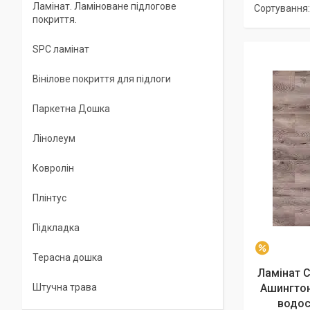
Ламінат. Ламіноване підлогове
покриття.
SPC ламінат
Вінілове покриття для підлоги
Паркетна Дошка
Лінолеум
Ковролін
Плінтус
Підкладка
–7%
Терасна дошка
Ламінат C
Штучна трава
Ашингтон
водос