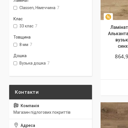
Ламінат
Classen, Німеччина
7
–7%
Клас
33 клас
7
Ламінат
Альканта
Товщина
вузьк
8 мм
7
синх
864,
Дошка
Вузька дошка
7
Магазин підлогових покриттів