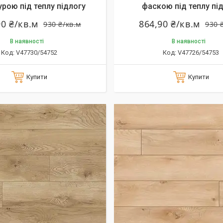
урою під теплу підлогу
фаскою під теплу пі
90 ₴/кв.м
864,90 ₴/кв.м
930 ₴/кв.м
930 
В наявності
В наявності
V47730/54752
V47726/54753
Купити
Купити