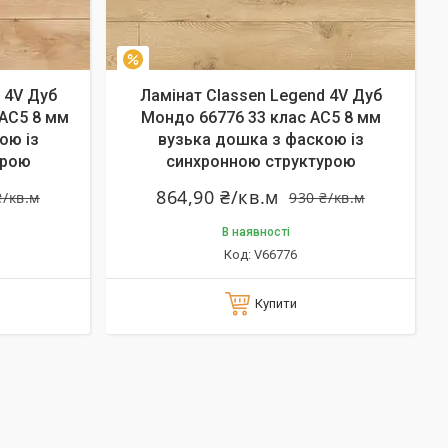
–7%
 4V Дуб
Ламінат Classen Legend 4V Дуб
 AC5 8 мм
Мондо 66776 33 клас AC5 8 мм
ою із
вузька дошка з фаскою із
урою
синхронною структурою
864,90 ₴/кв.м
₴/кв.м
930 ₴/кв.м
В наявності
V66776
Купити