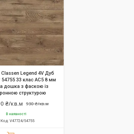
 Classen Legend 4V Дуб
 54755 33 клас AC5 8 мм
а дошка з фаскою із
ронною структурою
90 ₴/кв.м
930 ₴/кв.м
В наявності
V47724/54755