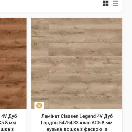
–7%
 4V Дуб
Ламінат Classen Legend 4V Дуб
C5 8 мм
Гордон 54754 33 клас AC5 8 мм
ошка з
вузька дошка з фаскою із