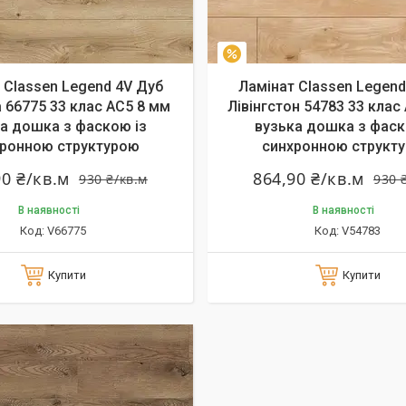
–7%
 Classen Legend 4V Дуб
Ламінат Classen Legend
 66775 33 клас AC5 8 мм
Лівінгстон 54783 33 клас
а дошка з фаскою із
вузька дошка з фаск
ронною структурою
синхронною структ
90 ₴/кв.м
864,90 ₴/кв.м
930 ₴/кв.м
930 
В наявності
В наявності
V66775
V54783
Купити
Купити