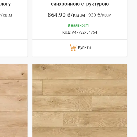
длогу
синхронною структурою
864,90 ₴/кв.м
₴/кв.м
930 ₴/кв.м
В наявності
V47732/54754
Купити