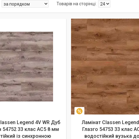
–7%
lassen Legend 4V WR Дуб
Ламінат Classen Legend
 54752 33 клас AC5 8 мм
Глазго 54753 33 клас A
тійкий із синхронною
водостійкий вузька д