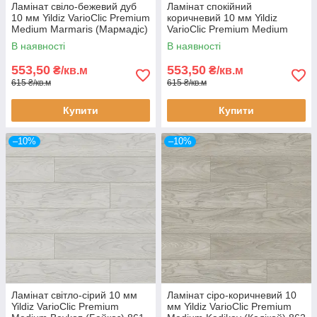
Ламінат свіло-бежевий дуб
Ламінат спокійний
10 мм Yildiz VarioClic Premium
коричневий 10 мм Yildiz
Medium Marmaris (Мармадіс)
VarioClic Premium Medium
686 32 клас вузька дошка з
Side (Сіде) 687 32 клас
В наявності
В наявності
фаскою
вузька дошка з фаскою
553,50
553,50
₴/кв.м
₴/кв.м
615 ₴/кв.м
615 ₴/кв.м
Купити
Купити
–10%
–10%
Ламінат світло-сірий 10 мм
Ламінат сіро-коричневий 10
Yildiz VarioClic Premium
мм Yildiz VarioClic Premium