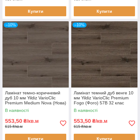
Купити
Купити
–10%
–10%
Ламінат темно-коричневий
Ламінат темний дуб венге 10
дуб 10 мм Yildiz VarioClic
мм Yildiz VarioClic Premium
Premium Medium Nova (Нова)
Fogo (Фого) 57В 32 клас
56В 32 клас вузька дошка з
завужена дошка з фаскою
В наявності
В наявності
фаскою
553,50
553,50
₴/кв.м
₴/кв.м
615 ₴/кв.м
615 ₴/кв.м
Купити
Купити