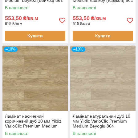
Medium Beykoz (Бейкоз) 861
Medium Kadikоy (Кадікой) 862
32 клас вузька дошка з
32 клас вузька дошка з
В наявності
В наявності
фаскою
фаскою
553,50
553,50
₴/кв.м
₴/кв.м
615 ₴/кв.м
615 ₴/кв.м
Купити
Купити
–10%
–10%
Ламінат насичений
Ламінат натуральний дуб 10
коричневий дуб 10 мм Yildiz
мм Yildiz VarioClic Premium
VarioClic Premium Medium
Medium Beyoglu 864
Sariyer (Сар'єр) 863 32 клас
(Бейоглу) 32 клас вузька
В наявності
В наявності
вузька дошка з фаскою
дошка з фаскою