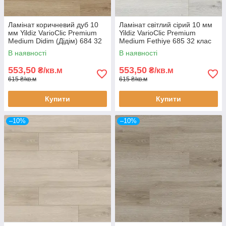
Ламінат коричневий дуб 10
Ламінат світлий сірий 10 мм
мм Yildiz VarioClic Premium
Yildiz VarioClic Premium
Medium Didim (Дідім) 684 32
Medium Fethiye 685 32 клас
клас вузька дошка з фаскою
вузька дошка з фаскою
В наявності
В наявності
553,50
553,50
₴/кв.м
₴/кв.м
615 ₴/кв.м
615 ₴/кв.м
Купити
Купити
–10%
–10%