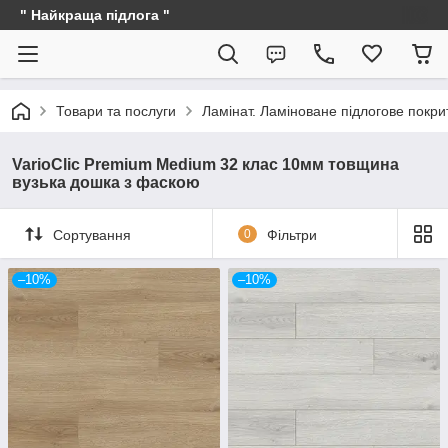
" Найкраща підлога "
Товари та послуги
Ламінат. Ламіноване підлогове покри
VarioClic Premium Medium 32 клас 10мм товщина
вузька дошка з фаскою
Сортування
0
Фільтри
–10%
–10%