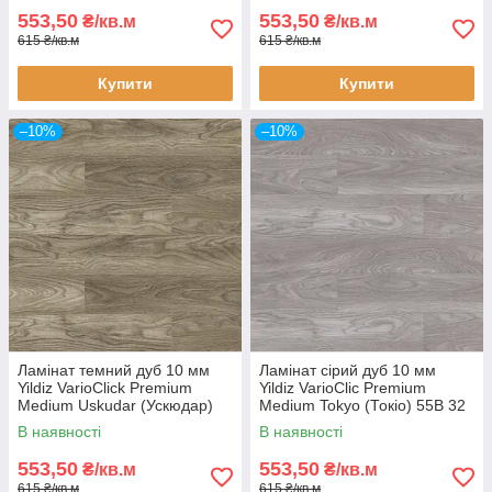
553,50
553,50
₴/кв.м
₴/кв.м
615 ₴/кв.м
615 ₴/кв.м
Купити
Купити
–10%
–10%
Ламінат темний дуб 10 мм
Ламінат сірий дуб 10 мм
Yildiz VarioClick Premium
Yildiz VarioClic Premium
Medium Uskudar (Ускюдар)
Medium Tokyo (Токіо) 55В 32
865 32 клас вузька дошка з
клас вузька дошка з фаскою
В наявності
В наявності
фаскою
553,50
553,50
₴/кв.м
₴/кв.м
615 ₴/кв.м
615 ₴/кв.м