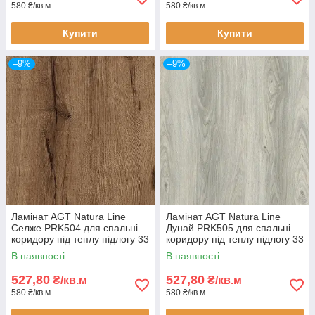
580 ₴/кв.м
580 ₴/кв.м
Купити
Купити
–9%
–9%
Ламінат AGT Natura Line
Ламінат AGT Natura Line
Селже PRK504 для спальні
Дунай PRK505 для спальні
коридору під теплу підлогу 33
коридору під теплу підлогу 33
клас 8 мм товщина з фаскою
клас 8 мм товщина з фаскою
В наявності
В наявності
527,80
527,80
₴/кв.м
₴/кв.м
580 ₴/кв.м
580 ₴/кв.м