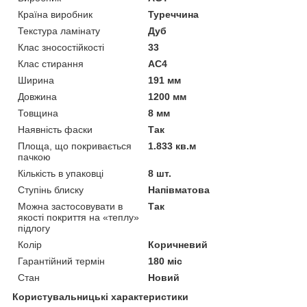
Країна виробник
Туреччина
Текстура ламінату
Дуб
Клас зносостійкості
33
Клас стирання
АС4
Ширина
191 мм
Довжина
1200 мм
Товщина
8 мм
Наявність фаски
Так
Площа, що покривається
1.833 кв.м
пачкою
Кількість в упаковці
8 шт.
Ступінь блиску
Напівматова
Можна застосовувати в
Так
якості покриття на «теплу»
підлогу
Колір
Коричневий
Гарантійний термін
180 міс
Стан
Новий
Користувальницькі характеристики