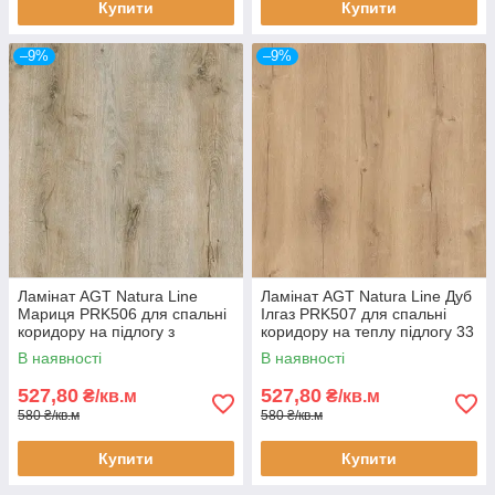
Купити
Купити
–9%
–9%
Ламінат AGT Natura Line
Ламінат AGT Natura Line Дуб
Мариця PRK506 для спальні
Ілгаз PRK507 для спальні
коридору на підлогу з
коридору на теплу підлогу 33
підігрівом 33 клас 8 мм
клас 8 мм товщина з фаскою
В наявності
В наявності
товщина з фаскою
527,80
527,80
₴/кв.м
₴/кв.м
580 ₴/кв.м
580 ₴/кв.м
Купити
Купити