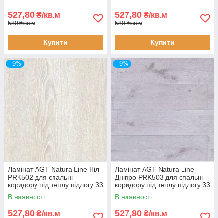
527,80
527,80
₴/кв.м
₴/кв.м
580 ₴/кв.м
580 ₴/кв.м
Купити
Купити
–9%
–9%
Ламінат AGT Natura Line Ніл
Ламінат AGT Natura Line
PRK502 для спальні
Дніпро PRK503 для спальні
коридору під теплу підлогу 33
коридору під теплу підлогу 33
клас 8 мм товщина з фаскою
клас 8 мм товщина з фаскою
В наявності
В наявності
527,80
527,80
₴/кв.м
₴/кв.м