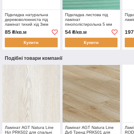
Підкладка натуральна
Підкладка листова під
Підк
деревоволокниста під
ламінат
ламі
ламінат тихий хід 3мм
пінополістирольна 5 мм
товщина
85
54
197
₴/кв.м
₴/кв.м
Купити
Купити
Подібні товари компанії
Ламінат AGT Natura Line
Ламінат AGT Natura Line
Ламі
Ніл PRK502 для спальні
Дуб Тренд PRK501 для
ROD