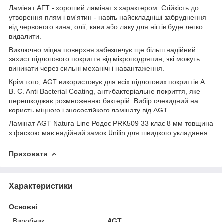
Ламінат АГТ - хороший ламінат з характером. Стійкість до
утворення плям і вм'ятин - навіть найскладніші забруднення
від червоного вина, олії, кави або лаку для нігтів буде легко
видалити.
Виключно міцна поверхня забезпечує ще більш надійний
захист підлогового покриття від мікроподряпин, які можуть
виникати через сильні механічні навантаження.
Крім того, AGT використовує для всіх підлогових покриттів A.
B. C. Anti Bacterial Coating, антибактеріальне покриття, яке
перешкоджає розмноженню бактерій. Вибір очевидний на
користь міцного і зносостійкого ламінату від AGT.
Ламінат AGT Natura Line Родос PRK509 33 клас 8 мм товщина
з фаскою має надійний замок Unilin для швидкого укладання.
Приховати
Характеристики
Основні
Виробник
AGT