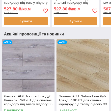
коридору під теплу підлогу
спальні коридору під
мм з
33 клас 8 мм товщина з
теплу підлогу 33 клас 8
фас
527,80
527,80
567
₴/кв.м
₴/кв.м
фаскою
мм товщина з фаскою
580 ₴/кв.м
580 ₴/кв.м
630 ₴
Купити
Купити
Акційні пропозиції та новинки
–9%
–9%
Ламінат AGT Natura Line Дуб
Ламінат AGT Natura Line Дуб
Каньйон PRK201 для спальні
Тренд PRK501 для спальні
коридору під теплу підлогу 33
коридору під теплу підлогу 33
клас 8 мм товщина з фаскою
клас 8 мм товщина з фаскою
В наявності
В наявності