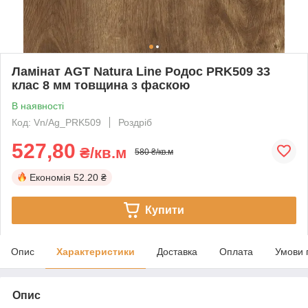
Ламінат AGT Natura Line Родос PRK509 33
клас 8 мм товщина з фаскою
В наявності
Код: Vn/Ag_PRK509
Роздріб
527,80
₴/кв.м
580 ₴/кв.м
Економія
52.20 ₴
Купити
Опис
Характеристики
Доставка
Оплата
Умови 
Опис