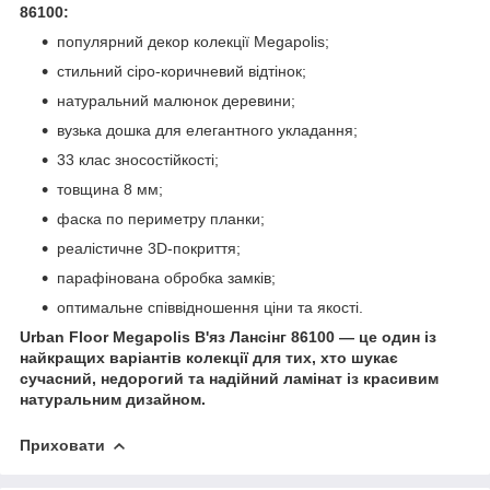
86100:
популярний декор колекції Megapolis;
стильний сіро-коричневий відтінок;
натуральний малюнок деревини;
вузька дошка для елегантного укладання;
33 клас зносостійкості;
товщина 8 мм;
фаска по периметру планки;
реалістичне 3D-покриття;
парафінована обробка замків;
оптимальне співвідношення ціни та якості.
Urban Floor Megapolis В'яз Лансінг 86100 — це один із
найкращих варіантів колекції для тих, хто шукає
сучасний, недорогий та надійний ламінат із красивим
натуральним дизайном.
Приховати