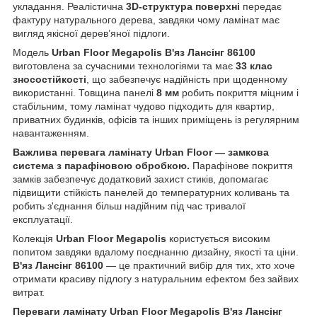
укладання. Реалістична
3D-структура поверхні
передає
фактуру натурального дерева, завдяки чому ламінат має
вигляд якісної дерев’яної підлоги.
Модель
Urban Floor Megapolis В'яз Лансінг 86100
виготовлена за сучасними технологіями та має
33 клас
зносостійкості
, що забезпечує надійність при щоденному
використанні. Товщина панелі
8 мм
робить покриття міцним і
стабільним, тому ламінат чудово підходить для квартир,
приватних будинків, офісів та інших приміщень із регулярним
навантаженням.
Важлива перевага ламінату Urban Floor — замкова
система з парафіновою обробкою.
Парафінове покриття
замків забезпечує додатковий захист стиків, допомагає
підвищити стійкість панелей до температурних коливань та
робить з'єднання більш надійним під час тривалої
експлуатації.
Колекція
Urban Floor Megapolis
користується високим
попитом завдяки вдалому поєднанню дизайну, якості та ціни.
В'яз Лансінг 86100
— це практичний вибір для тих, хто хоче
отримати красиву підлогу з натуральним ефектом без зайвих
витрат.
Переваги ламінату Urban Floor Megapolis В'яз Лансінг