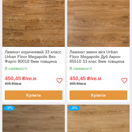
Ламінат коричневий 33 класс
Ламінат замок віск Urban
Urban Floor Megapolis Вяз
Floor Megapolis Дуб Акрон
Фарго 80018 8мм товщина
85510 33 клас 8мм товщина
завужена дошка з фаскою
вузька дошка з фаскою
В наявності
В наявності
покриття 3D
покриття 3D
450,45
450,45
₴/кв.м
₴/кв.м
495 ₴/кв.м
495 ₴/кв.м
Купити
Купити
–9%
–9%