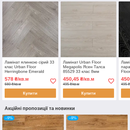
Ламінат ялинкою сірий 33
Ламінат Urban Floor
Ламі
клас Urban Floor
Megapolis Ясен Талса
пара
Herringbone Emerald
85529 33 клас 8мм
Floo
(Емеральд) 7802 8мм
товщина вузька дошка з
Річм
578
450,45
450
₴/кв.м
₴/кв.м
товщина покриття 3D,
фаскою покриття 3D
8мм 
680 ₴/кв.м
495 ₴/кв.м
495 ₴
замок віск з фаскою
дошк
3D
Купити
Купити
Акційні пропозиції та новинки
–9%
–9%