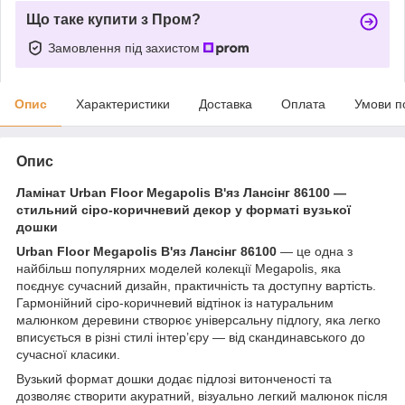
Що таке купити з Пром?
Замовлення під захистом
Опис
Характеристики
Доставка
Оплата
Умови п
Опис
Ламінат Urban Floor Megapolis В'яз Лансінг 86100 —
стильний сіро-коричневий декор у форматі вузької
дошки
Urban Floor Megapolis В'яз Лансінг 86100
— це одна з
найбільш популярних моделей колекції Megapolis, яка
поєднує сучасний дизайн, практичність та доступну вартість.
Гармонійний сіро-коричневий відтінок із натуральним
малюнком деревини створює універсальну підлогу, яка легко
вписується в різні стилі інтер’єру — від скандинавського до
сучасної класики.
Вузький формат дошки додає підлозі витонченості та
дозволяє створити акуратний, візуально легкий малюнок після