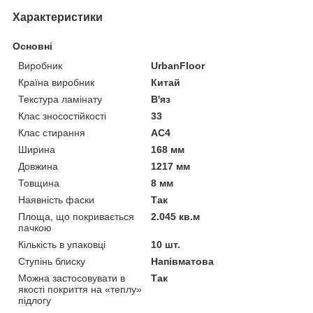
Характеристики
Основні
Виробник
UrbanFloor
Країна виробник
Китай
Текстура ламінату
В'яз
Клас зносостійкості
33
Клас стирання
АС4
Ширина
168 мм
Довжина
1217 мм
Товщина
8 мм
Наявність фаски
Так
Площа, що покривається
2.045 кв.м
пачкою
Кількість в упаковці
10 шт.
Ступінь блиску
Напівматова
Можна застосовувати в
Так
якості покриття на «теплу»
підлогу