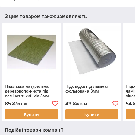
З цим товаром також замовляють
Підкладка натуральна
Підкладка під ламінат
Підк
деревоволокниста під
фольгована 3мм
ламі
ламінат тихий хід 3мм
піно
тов
85
43
54
₴/кв.м
₴/кв.м
₴
Купити
Купити
Подібні товари компанії