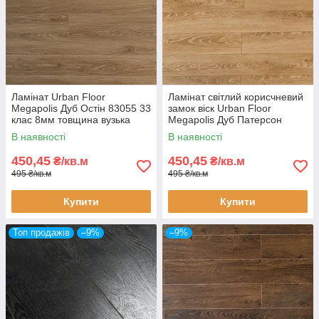
Ламінат Urban Floor
Ламінат світлий корисчневий
Megapolis Дуб Остін 83055 33
замок віск Urban Floor
клас 8мм товщина вузька
Megapolis Дуб Патерсон
дошка з фаскою покриття 3D
86104 33 клас 8мм вузька
В наявності
В наявності
дошка з фаскою покриття 3D
450,45
450,45
₴/кв.м
₴/кв.м
495 ₴/кв.м
495 ₴/кв.м
Купити
Купити
Топ продажів
–9%
–9%