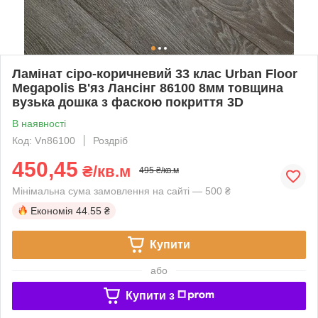
Ламінат сіро-коричневий 33 клас Urban Floor
Megapolis В'яз Лансінг 86100 8мм товщина
вузька дошка з фаскою покриття 3D
В наявності
Код: Vn86100
Роздріб
450,45
₴/кв.м
495 ₴/кв.м
Мінімальна сума замовлення на сайті — 500 ₴
Економія
44.55 ₴
Купити
або
Купити з