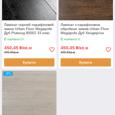
Ламінат чорний парафіновий
Ламінат з парафіновою
замок Urban Floor Megapolis
обробкою замків Urban Floor
Дуб Річмонд 80002 33 клас
Megapolis Дуб Хендерсон
8мм товщина вузька дошка з
80001 33 клас 8мм вузька
В наявності
В наявності
фаскою покриття 3D
дошка з фаскою покриття 3D
450,45
450,45
₴/кв.м
₴/кв.м
495 ₴/кв.м
495 ₴/кв.м
Купити
Купити
–9%