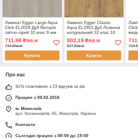
Ламінат Egger Large Aqua
Ламінат Egger Classic
Ламі
Click EL2028 Дуб Вікторія
Aqua EL2953 Дуб Лозанна
Clic
світло-сірий 32 клас 8 мм
натуральний 32 клас 10
медо
— вологостійкий 24
мм — захист від вологи 24
воло
711,98
802,19
711
₴/кв.м
₴/кв.м
години, широка дошка, з
години, фаска 4V
годи
734 ₴/кв.м
827 ₴/кв.м
734 ₴
фаскою
фас
Купити
Купити
Про нас
91% позитивних з 23 відгуків за рік
Працює з 09.02.2016
м. Миколаїв
вул. Космонавтів, 65, Миколаїв, Україна
Контакти
Сьогодні працює з 09:00 до 19:00