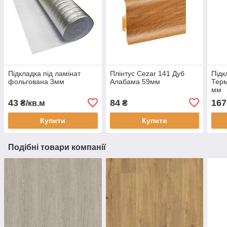
Підкладка під ламінат
Плінтус Cezar 141 Дуб
Підк
фольгована 3мм
Алабама 59мм
Терм
мм
43
84
167
₴/кв.м
₴
Купити
Купити
Подібні товари компанії