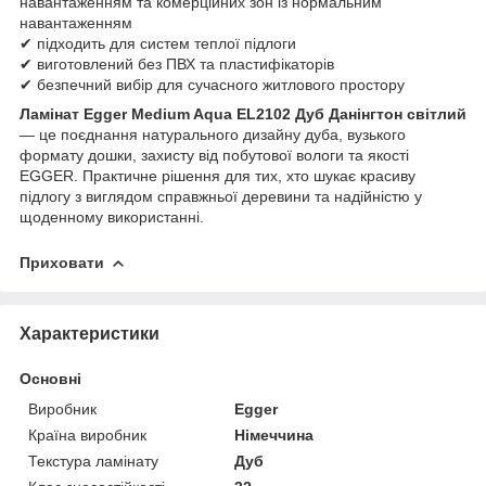
навантаженням та комерційних зон із нормальним
навантаженням
✔ підходить для систем теплої підлоги
✔ виготовлений без ПВХ та пластифікаторів
✔ безпечний вибір для сучасного житлового простору
Ламінат Egger Medium Aqua EL2102 Дуб Данінгтон світлий
— це поєднання натурального дизайну дуба, вузького
формату дошки, захисту від побутової вологи та якості
EGGER. Практичне рішення для тих, хто шукає красиву
підлогу з виглядом справжньої деревини та надійністю у
щоденному використанні.
Приховати
Характеристики
Основні
Виробник
Egger
Країна виробник
Німеччина
Текстура ламінату
Дуб