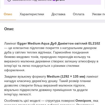
Опис
Характеристики
Доставка
Оплата
Умови п
Опис
Ламінат
Egger Medium Aqua Дуб Данінгтон світлий EL2102
— це елегантне підлогове покриття з натуральним декором
дуба у світлих теплих відтінках. Гармонійне поєднання
бежево-медових тонів, природних переходів кольору та
виразного малюнка деревини створює затишну атмосферу в
інтер'єрі та легко поєднується з різними стилями
оформлення.
Завдяки вузькому формату
Medium (1292 × 135 мм)
ламінат
нагадує класичну дерев'яну дошку. Такий розмір планки
дозволяє створити більш виразний малюнок підлоги,
візуально підкреслити довжину приміщення та додати
інтер'єру легкості.
Особливість цієї моделі — структура поверхні
Omnipore
, яка
передає природний вигляд дубової деревини. Реалістичні