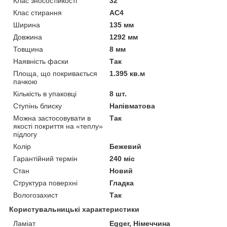
Клас зносостійкості
32
Клас стирання
АС4
Ширина
135 мм
Довжина
1292 мм
Товщина
8 мм
Наявність фаски
Так
Площа, що покривається
1.395 кв.м
пачкою
Кількість в упаковці
8 шт.
Ступінь блиску
Напівматова
Можна застосовувати в
Так
якості покриття на «теплу»
підлогу
Колір
Бежевий
Гарантійний термін
240 міс
Стан
Новий
Структура поверхні
Гладка
Вологозахист
Так
Користувальницькі характеристики
Ламіат
Egger, Німеччина