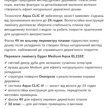
пори, матова фактура та деталізований малюнок волокон
створюють ефект натуральної дерев'яної дошки.
Технологія
Aqua CLIC it!
забезпечує захист замкових з'єднань
від проникнення вологи до
24 годин
. Вологостійка конструкція
ламінату допомагає зберігати стабільність планок при
випадковому контакті з водою та робить покриття практичним
для щоденного використання.
Фаска
4V по всьому периметру планки
підкреслює кожну
дошку після укладання та створює більш натуральний вигляд
підлоги, наближений до справжнього дерев'яного покриття.
Переваги ламінату Egger Medium Aqua EL2102:
✔ світлий декор дуба для затишних сучасних інтер'єрів
✔ вузька дошка Medium для ефекту натурального паркетного
укладання
✔ структура поверхні
Omnipore
з реалістичними порами
деревини
✔ система
Aqua CLIC it!
— захист від вологи до 24 годин
✔ вологостійка конструкція для кухонь, передпокоїв та
житлових приміщень
✔ фаска
4V
для ефекту окремих дерев'яних планок
✔
32 клас
— для житлових приміщень із високим