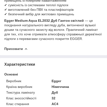
приміщень із помірним навантаженням
✔ сумісність із системами теплої підлоги
✔ виготовлений без ПВХ та пластифікаторів
✔ безпечний вибір для житлових приміщень
Egger Medium Aqua EL2032 Дуб Гантон світлий
— це
поєднання натурального вигляду дуба, витонченої вузької
дошки та сучасного захисту від вологи. Практичний ламінат
для тих, хто хоче отримати атмосферу справжньої дерев'яної
підлоги з перевагами сучасного покриття EGGER.
Приховати
Характеристики
Основні
Виробник
Egger
Країна виробник
Німеччина
Текстура ламінату
Дуб
Клас зносостійкості
32
Клас стирання
АС4