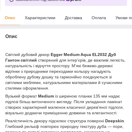
Опис
Характеристики
Доставка
Оплата
Умови п
Опис
Світлий дубовий декор
Egger Medium Aqua EL2032 Дуб
Гантон світлий
створений для інтер'єрів, де важливі легкість,
натуральність і відчуття простору. М'які бежево-деревні
відтінки з природними переходами кольору нагадують
оброблену дубову дошку та гармонійно поєднуються зі
світлими меблями, натуральними матеріалами й сучасними
стилями оформлення.
Вузький формат
Medium
із шириною планки 135 мм надає
підлозі більш витонченого вигляду. Після укладання ламінат
створює характерний малюнок класичної дерев'яної підлоги,
візуально додаючи приміщенню довжини та елегантності.
Реалістичність декору підсилює структура поверхні
Deepskin
.
Глибокий рельєф повторює природну текстуру дуба — пори,
волокна та деталі деревини виглядають максимально