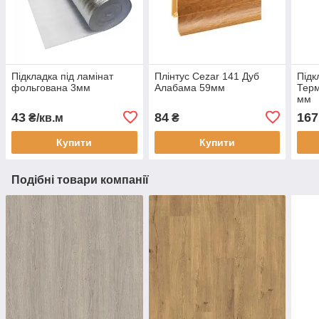
Підкладка під ламінат
Плінтус Cezar 141 Дуб
Підк
фольгована 3мм
Алабама 59мм
Терм
мм
43
84
167
₴/кв.м
₴
Купити
Купити
Подібні товари компанії