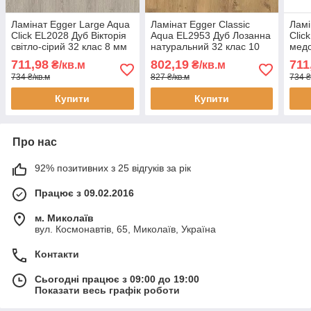
Ламінат Egger Large Aqua
Ламінат Egger Classic
Ламі
Click EL2028 Дуб Вікторія
Aqua EL2953 Дуб Лозанна
Clic
світло-сірий 32 клас 8 мм
натуральний 32 клас 10
медо
— вологостійкий 24
мм — захист від вологи 24
воло
711,98
802,19
711
₴/кв.м
₴/кв.м
години, широка дошка, з
години, фаска 4V
годи
734 ₴/кв.м
827 ₴/кв.м
734 ₴
фаскою
фас
Купити
Купити
Про нас
92% позитивних з 25 відгуків за рік
Працює з 09.02.2016
м. Миколаїв
вул. Космонавтів, 65, Миколаїв, Україна
Контакти
Сьогодні працює з 09:00 до 19:00
Показати весь графік роботи