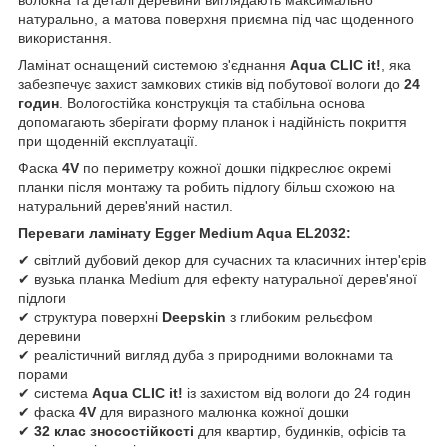
натурально, а матова поверхня приємна під час щоденного
використання.
Ламінат оснащений системою з'єднання
Aqua CLIC it!
, яка
забезпечує захист замкових стиків від побутової вологи до
24
годин
. Вологостійка конструкція та стабільна основа
допомагають зберігати форму планок і надійність покриття
при щоденній експлуатації.
Фаска
4V
по периметру кожної дошки підкреслює окремі
планки після монтажу та робить підлогу більш схожою на
натуральний дерев'яний настил.
Переваги ламінату Egger Medium Aqua EL2032:
✔ світлий дубовий декор для сучасних та класичних інтер'єрів
✔ вузька планка Medium для ефекту натуральної дерев'яної
підлоги
✔ структура поверхні
Deepskin
з глибоким рельєфом
деревини
✔ реалістичний вигляд дуба з природними волокнами та
порами
✔ система
Aqua CLIC it!
із захистом від вологи до 24 годин
✔ фаска
4V
для виразного малюнка кожної дошки
✔
32 клас зносостійкості
для квартир, будинків, офісів та