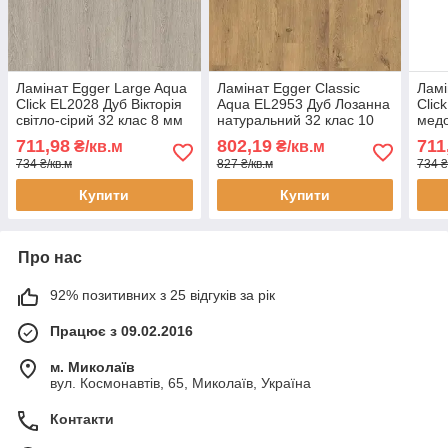
Ламінат Egger Large Aqua
Ламінат Egger Classic
Ламі
Click EL2028 Дуб Вікторія
Aqua EL2953 Дуб Лозанна
Clic
світло-сірий 32 клас 8 мм
натуральний 32 клас 10
медо
— вологостійкий 24
мм — захист від вологи 24
воло
711,98
802,19
711
₴/кв.м
₴/кв.м
години, широка дошка, з
години, фаска 4V
годи
734 ₴/кв.м
827 ₴/кв.м
734 ₴
фаскою
фас
Купити
Купити
Про нас
92% позитивних з 25 відгуків за рік
Працює з 09.02.2016
м. Миколаїв
вул. Космонавтів, 65, Миколаїв, Україна
Контакти