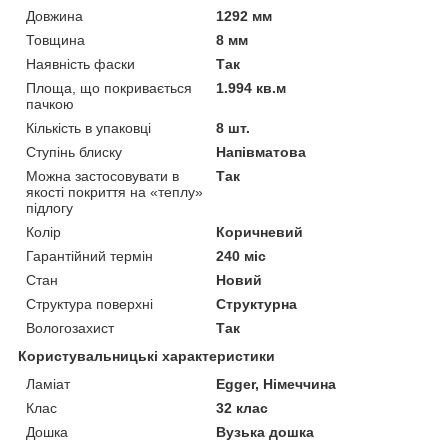
Довжина
1292 мм
Товщина
8 мм
Наявність фаски
Так
Площа, що покривається
1.994 кв.м
пачкою
Кількість в упаковці
8 шт.
Ступінь блиску
Напівматова
Можна застосовувати в
Так
якості покриття на «теплу»
підлогу
Колір
Коричневий
Гарантійний термін
240 міс
Стан
Новий
Структура поверхні
Структурна
Вологозахист
Так
Користувальницькі характеристики
Ламіат
Egger, Німеччина
Клас
32 клас
Дошка
Вузька дошка