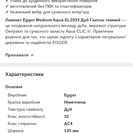
✔ стійка до щоденного використання поверхня
✔ виготовлений без ПВХ та пластифікаторів
✔ безпечний вибір для сучасного інтер'єру
Ламінат Egger Medium Aqua EL2033 Дуб Гантон темний
—
це поєднання натурального вигляду дуба, виразної структури
Deepskin та сучасного захисту Aqua CLIC it!. Практичне
рішення для тих, хто шукає підлогу з характером натуральної
деревини та надійністю EGGER.
Приховати
Характеристики
Основні
Виробник
Egger
Країна виробник
Німеччина
Текстура ламінату
Дуб
Клас зносостійкості
32
Клас стирання
АС4
Ширина
135 мм