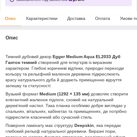
Опис
Характеристики
Доставка
Оплата
Умови п
Опис
Темний дубовий декор
Egger Medium Aqua EL2033 Дуб
Гантон темний
створений для інтер'єрів із виразним
характером. Глибокі коричневі відтінки, природні переходи
кольору та рельєфний малюнок деревини підкреслюють
красу натурального дуба й додають приміщенню відчуття
затишку та статусності.
Вузький формат
Medium (1292 × 135 мм)
дозволяє створити
елегантний малюнок підлоги, схожий на натуральний
дерев'яний настил. Така планка особливо добре виглядає у
спальнях, вітальнях, кабінетах та приміщеннях, де потрібно
підкреслити класичний або сучасний стиль.
Поверхня ламінату має структуру
Deepskin
, яка передає
глибокий рельєф натуральної деревини. Виразні пори,
волокна та матова фактура створюють реалістичний ефект