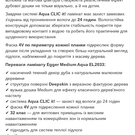
дубової дошки не тільки візуально, а й на дотик.
Завдяки системі
Aqua CLIC it!
ламінат має захист замкових
з'єднань від проникнення вологи до
24 годин
. Вологостійка
конструкція допомагає зберігати стабільність покриття при
випадковому контакті з водою та робить його практичним для
щоденного використання.
Фаска
4V по периметру кожної планки
підкреслює форму
дошки після укладання та створює більш натуральний вигляд
підлоги, наближений до покриття з масиву дерева.
Переваги ламінату Egger Medium Aqua EL2033:
✔ насичений темний декор дуба з натуральним малюнком
деревини
✔ структура поверхні
Deepskin
з виразною фактурою дерева
✔ вузька дошка Medium для ефекту класичного дерев'яного
настилу
✔ система
Aqua CLIC it!
— захист від вологи до 24 годин
✔ фаска
4V
для підкреслення кожної планки
✔
32 клас
— для житлових приміщень із високим
навантаженням та комерційних зон із нормальним
навантаженням
✔ підходить для систем теплої підлоги