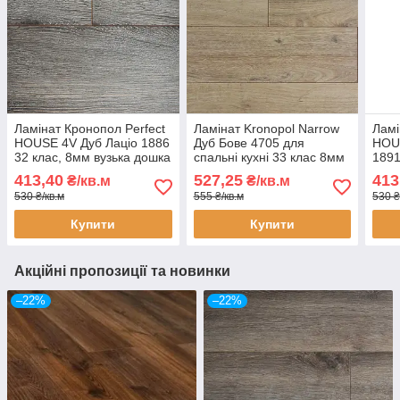
Ламінат Кронопол Perfect
Ламінат Kronopol Narrow
Ламі
HOUSE 4V Дуб Лаціо 1886
Дуб Бове 4705 для
HOUS
32 клас, 8мм вузька дошка
спальні кухні 33 клас 8мм
1891
з фаскою
товщина вузька дошка з
звуж
413,40
527,25
413
₴/кв.м
₴/кв.м
фаскою
530 ₴/кв.м
555 ₴/кв.м
530 ₴
Купити
Купити
Акційні пропозиції та новинки
–22%
–22%