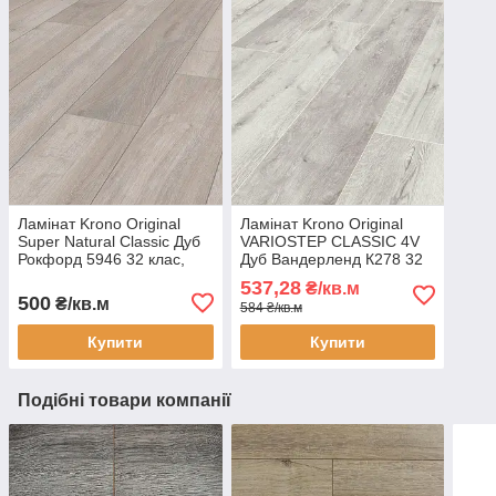
Ламінат Krono Original
Ламінат Krono Original
Super Natural Classic Дуб
VARIOSTEP CLASSIC 4V
Рокфорд 5946 32 клас,
Дуб Вандерленд К278 32
8мм товщина з фаскою
клас, 8мм товщина з
537,28
₴/кв.м
фаскою для спальні,
500
₴/кв.м
584 ₴/кв.м
коридору, передпокою
Купити
Купити
Подібні товари компанії