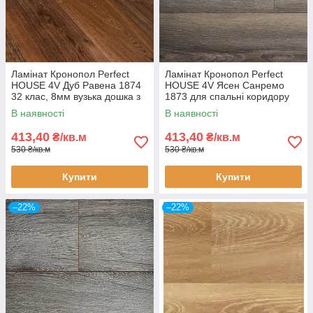
Ламінат Кронопол Perfect
Ламінат Кронопол Perfect
HOUSE 4V Дуб Равена 1874
HOUSE 4V Ясен Санремо
32 клас, 8мм вузька дошка з
1873 для спальні коридору
фаскою
32класс 8мм вузька дошка з
В наявності
В наявності
фаскою
413,40
413,40
₴/кв.м
₴/кв.м
530 ₴/кв.м
530 ₴/кв.м
Купити
Купити
–22%
–22%