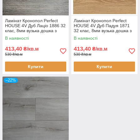
Ламінат Кронопол Perfect
Ламінат Кронопол Perfect
HOUSE 4V Дуб Лаціо 1886 32
HOUSE 4V Дуб Падуя 1871
клас, 8мм вузька дошка з
32 клас, 8мм вузька дошка з
фаскою
фаскою
В наявності
В наявності
413,40
413,40
₴/кв.м
₴/кв.м
530 ₴/кв.м
530 ₴/кв.м
Купити
Купити
–22%