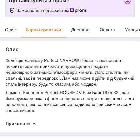
Що таке купити з Пром?
Замовлення під захистом
Опис
Характеристики
Доставка
Оплата
Умови 
Опис
Колекція ламінату Perfect NARROW House - ламіноване
покриття здатне прикрасити приміщення і надати
неймовірною затишної атмосфери кімнаті. Його стелять, як
спальні, так і в передпокої. Ламінат може підійти під будь-який
стиль інтер'єру, будь то класика або модерн.
Ламінат Кронопол Perfect HOUSE 4V В'яз Барі 1875 32 клас,
8мм вузька дошка з фаскою підлогове покриття від польського
виробника, яке славиться своєю надійністю і високим класом
зносостійкості.
Приховати