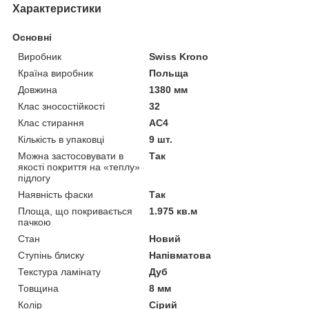
Характеристики
Основні
Виробник
Swiss Krono
Країна виробник
Польща
Довжина
1380 мм
Клас зносостійкості
32
Клас стирання
АС4
Кількість в упаковці
9 шт.
Можна застосовувати в
Так
якості покриття на «теплу»
підлогу
Наявність фаски
Так
Площа, що покривається
1.975 кв.м
пачкою
Стан
Новий
Ступінь блиску
Напівматова
Текстура ламінату
Дуб
Товщина
8 мм
Колір
Сірий