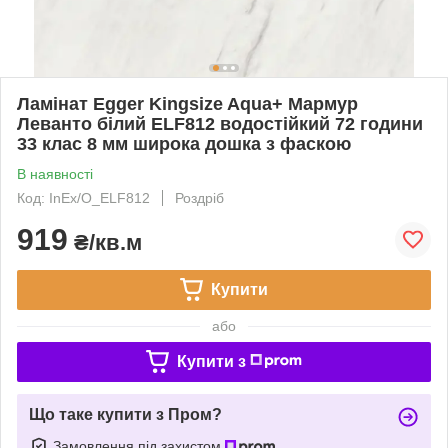
Ламінат Egger Kingsize Aqua+ Мармур
Леванто білий ELF812 водостійкий 72 години
33 клас 8 мм широка дошка з фаскою
В наявності
Код: InEx/O_ELF812
Роздріб
919
₴/кв.м
Купити
або
Купити з
Що таке купити з Пром?
Замовлення під захистом