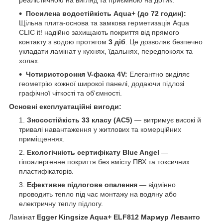
Посилена водостійкість Aqua+ (до 72 годин):
Щільна плита-основа та замкова герметизація Aqua
CLIC it! надійно захищають покриття від прямого
контакту з водою протягом
3 діб
. Це дозволяє безпечно
укладати ламінат у кухнях, їдальнях, передпокоях та
холах.
Чотиристороння V-фаска 4V:
Елегантно виділяє
геометрію кожної широкої панелі, додаючи підлозі
графічної чіткості та об'ємності.
Основні експлуатаційні вигоди:
Зносостійкість 33 класу (AC5)
— витримує високі й
тривалі навантаження у житлових та комерційних
приміщеннях.
Екологічність сертифікату Blue Angel
—
гіпоалергенне покриття без вмісту ПВХ та токсичних
пластифікаторів.
Ефективне підлогове опалення
— відмінно
проводить тепло під час монтажу на водяну або
електричну теплу підлогу.
Ламінат
Egger Kingsize Aqua+ ELF812 Мармур Леванто