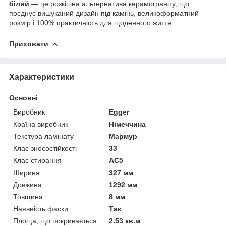
білий
— це розкішна альтернатива керамограніту, що
поєднує вишуканий дизайн під камінь, великоформатний
розмір і 100% практичність для щоденного життя.
Приховати
Характеристики
Основні
Виробник
Egger
Країна виробник
Німеччина
Текстура ламінату
Мармур
Клас зносостійкості
33
Клас стирання
АС5
Ширина
327 мм
Довжина
1292 мм
Товщина
8 мм
Наявність фаски
Так
Площа, що покривається
2.53 кв.м