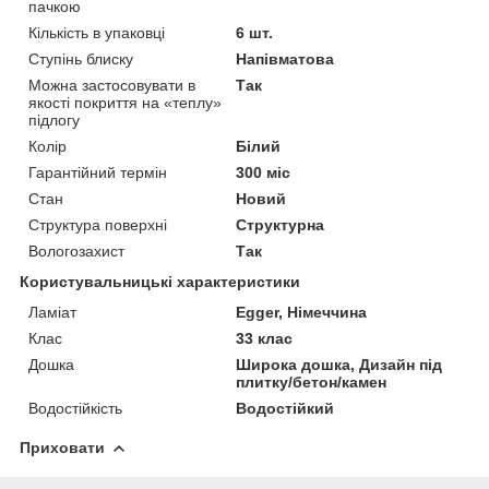
пачкою
Кількість в упаковці
6 шт.
Ступінь блиску
Напівматова
Можна застосовувати в
Так
якості покриття на «теплу»
підлогу
Колір
Білий
Гарантійний термін
300 міс
Стан
Новий
Структура поверхні
Структурна
Вологозахист
Так
Користувальницькі характеристики
Ламіат
Egger, Німеччина
Клас
33 клас
Дошка
Широка дошка, Дизайн під
плитку/бетон/камен
Водостійкість
Водостійкий
Приховати