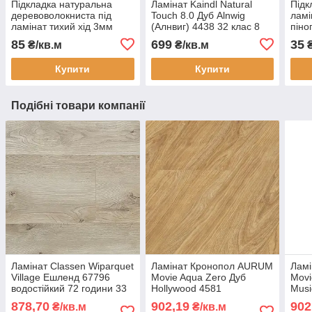
Підкладка натуральна
Ламінат Kaindl Natural
Підк
деревоволокниста під
Touch 8.0 Дуб Alnwig
ламі
ламінат тихий хід 3мм
(Алнвиг) 4438 32 клас 8
піно
мм з фаскою Ялинка
тов
85
699
35
₴/кв.м
₴/кв.м
₴
Купити
Купити
Подібні товари компанії
Ламінат Classen Wiparquet
Ламінат Кронопол AURUM
Лам
Village Ешленд 67796
Movie Aqua Zero Дуб
Movi
водостійкий 72 години 33
Hollywood 4581
Musi
клас 8 мм широка дошка з
водостійкий 33 клас 8мм
33 к
878,70
902,19
902
₴/кв.м
₴/кв.м
фаскою
широка дошка з фаскою
дошк