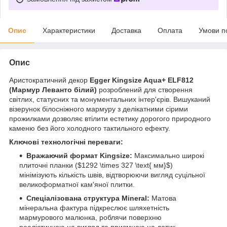
Опис
Характеристики
Доставка
Оплата
Умови п
Опис
Аристократичний декор
Egger Kingsize Aqua+ ELF812
(Мармур Леванто білий)
розроблений для створення
світлих, статусних та монументальних інтер'єрів. Вишуканий
візерунок білосніжного мармуру з делікатними сірими
прожилками дозволяє втілити естетику дорогого природного
каменю без його холодного тактильного ефекту.
Ключові технологічні переваги:
Вражаючий формат Kingsize:
Максимально широкі
плиточні планки ($1292 \times 327 \text{ мм}$)
мінімізують кількість швів, відтворюючи вигляд суцільної
великоформатної кам'яної плитки.
Спеціалізована структура Mineral:
Матова
мінеральна фактура підкреслює шляхетність
мармурового малюнка, роблячи поверхню
реалістичною на вигляд та приємною на дотик.