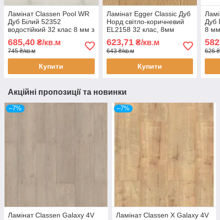
Ламінат Classen Pool WR
Ламінат Egger Classic Дуб
Ламі
Дуб Білий 52352
Норд світло-коричневий
Дуб 
водостійкий 32 клас 8 мм з
EL2158 32 клас, 8мм
8 мм
фаскою
товщина з фаскою
685,40
623,71
582
₴/кв.м
₴/кв.м
745 ₴/кв.м
643 ₴/кв.м
626 ₴
Купити
Купити
Акційні пропозиції та новинки
–7%
–7%
Ламінат Classen Galaxy 4V
Ламінат Classen X Galaxy 4V