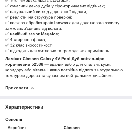
✅ 🇩🇪 німецька якість CLASSEN;
✅ сучасний декор дуба у сіро-коричневих відтінках;
✅ натуральний вигляд дерев'яної підлоги;
✅ реалістична структура поверхні;
✅ воскова обробка країв
Isowaxx
для додаткового захисту
замкових з'єднань від вологи;
✅ надійний замок
Megaloc
;
✅ 4-стороння фаска;
✅ 32 клас зносостійкості;
✅ підходить для житлових та громадських приміщень.
Ламінат Classen Galaxy 4V Pool Дуб світло-сіро
коричневий 52538
— вдалий вибір для спальні, кухні,
коридору або вітальні, якщо потрібна підлога з натуральною
текстурою дерева та сучасним нейтральним дизайном.
Приховати
Характеристики
Основні
Виробник
Classen