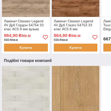
Ламінат Classen Legend
Ламінат Classen Legend
Ламі
4V Дуб Гордон 54754 33
4V Дуб Глазго 54753 33
Touc
клас AC5 8 мм вузька
клас AC5 8 мм
Eleg
дошка з фаскою із
водостійкий вузька дошка
K436
864,90
864,90
₴/кв.м
₴/кв.м
синхронною структурою
з фаскою під теплу
фас
667
930 ₴/кв.м
930 ₴/кв.м
підлогу
Купити
Купити
Подібні товари компанії