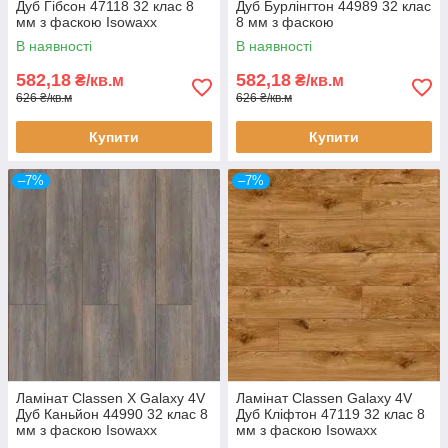
Дуб Гібсон 47118 32 клас 8
Дуб Бурлінгтон 44989 32 клас
мм з фаскою Isowaxx
8 мм з фаскою
В наявності
В наявності
582,18
582,18
₴/кв.м
₴/кв.м
626 ₴/кв.м
626 ₴/кв.м
Купити
Купити
–7%
–7%
Ламінат Classen X Galaxy 4V
Ламінат Classen Galaxy 4V
Дуб Каньйон 44990 32 клас 8
Дуб Кліфтон 47119 32 клас 8
мм з фаскою Isowaxx
мм з фаскою Isowaxx