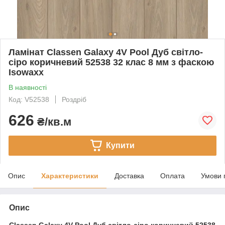
Ламінат Classen Galaxy 4V Pool Дуб світло-
сіро коричневий 52538 32 клас 8 мм з фаскою
Isowaxx
В наявності
Код: V52538
Роздріб
626
₴/кв.м
Купити
Опис
Характеристики
Доставка
Оплата
Умови 
Опис
Classen Galaxy 4V Pool Дуб світло-сіро коричневий 52538