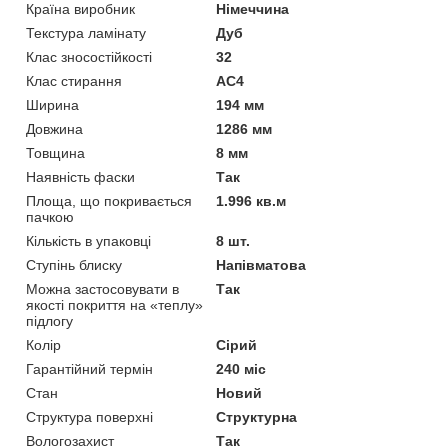
Країна виробник
Німеччина
Текстура ламінату
Дуб
Клас зносостійкості
32
Клас стирання
АС4
Ширина
194 мм
Довжина
1286 мм
Товщина
8 мм
Наявність фаски
Так
Площа, що покривається
1.996 кв.м
пачкою
Кількість в упаковці
8 шт.
Ступінь блиску
Напівматова
Можна застосовувати в
Так
якості покриття на «теплу»
підлогу
Колір
Сірий
Гарантійний термін
240 міс
Стан
Новий
Структура поверхні
Структурна
Вологозахист
Так