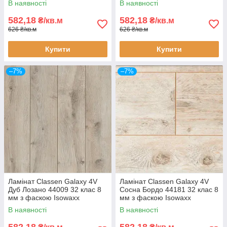
В наявності
В наявності
582,18
582,18
₴/кв.м
₴/кв.м
626 ₴/кв.м
626 ₴/кв.м
Купити
Купити
–7%
–7%
Ламінат Classen Galaxy 4V
Ламінат Classen Galaxy 4V
Дуб Лозано 44009 32 клас 8
Сосна Бордо 44181 32 клас 8
мм з фаскою Isowaxx
мм з фаскою Isowaxx
В наявності
В наявності