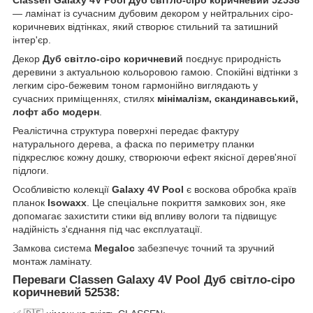
— ламінат із сучасним дубовим декором у нейтральних сіро-
коричневих відтінках, який створює стильний та затишний
інтер'єр.
Декор
Дуб світло-сіро коричневий
поєднує природність
деревини з актуальною кольоровою гамою. Спокійні відтінки з
легким сіро-бежевим тоном гармонійно виглядають у
сучасних приміщеннях, стилях
мінімалізм, скандинавський,
лофт або модерн
.
Реалістична структура поверхні передає фактуру
натурального дерева, а фаска по периметру планки
підкреслює кожну дошку, створюючи ефект якісної дерев'яної
підлоги.
Особливістю колекції
Galaxy 4V Pool
є воскова обробка країв
планок
Isowaxx
. Це спеціальне покриття замкових зон, яке
допомагає захистити стики від впливу вологи та підвищує
надійність з'єднання під час експлуатації.
Замкова система
Megaloc
забезпечує точний та зручний
монтаж ламінату.
Переваги Classen Galaxy 4V Pool Дуб світло-сіро
коричневий 52538: