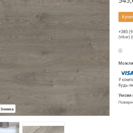
545,
Купи
+380 (9
(Viber) 
У компа
будь-я
поверн