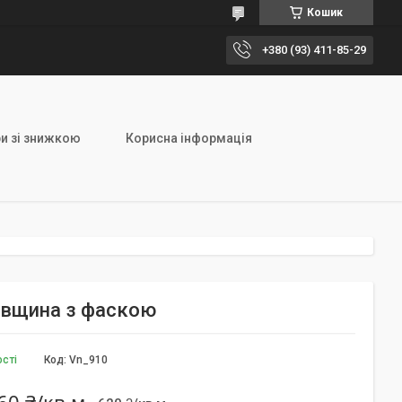
Кошик
+380 (93) 411-85-29
и зі знижкою
Корисна інформація
товщина з фаскою
ості
Код:
Vn_910