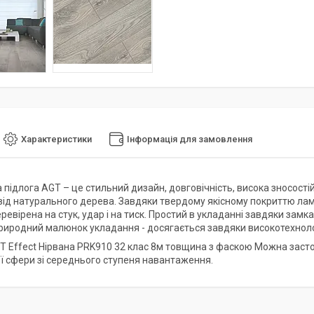
Характеристики
Інформація для замовлення
підлога AGT – це стильний дизайн, довговічність, висока зносостій
 від натурального дерева. Завдяки твердому якісному покриттю ламі
ревірена на стук, удар і на тиск. Простий в укладанні завдяки замка
 природний малюнок укладання - досягається завдяки високотехнол
T Effect Нірвана PRK910 32 клас 8м товщина з фаскою Можна застос
ї сфери зі середнього ступеня навантаження.