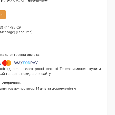
60 ₴/кв.м
620 ₴/кв.м
ти
3) 411-85-29
(iMessage) (FaceTime)
нії підключені електронні платежі. Тепер ви можете купити
кий товар не покидаючи сайту.
ення товару протягом 14 днів
за домовленістю