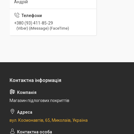
Андрій
+380 (93) 411-85-29
(Viber) (iMessage) (FaceTime)
Магазин підлогових покриттів
вул. Космонавтів, 65, Миколаїв, Україна