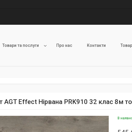
Товари та послуги
Про нас
Контакти
Товар
т AGT Effect Нірвана PRK910 32 клас 8м 
В наявн