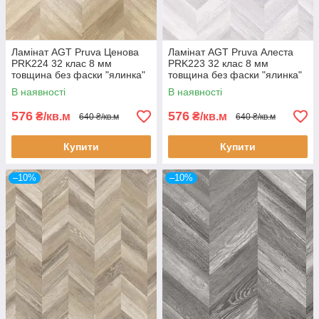
Ламінат AGT Pruva Ценова
Ламінат AGT Pruva Алеста
PRK224 32 клас 8 мм
PRK223 32 клас 8 мм
товщина без фаски "ялинка"
товщина без фаски "ялинка"
В наявності
В наявності
576
576
₴/кв.м
₴/кв.м
640 ₴/кв.м
640 ₴/кв.м
Купити
Купити
–10%
–10%