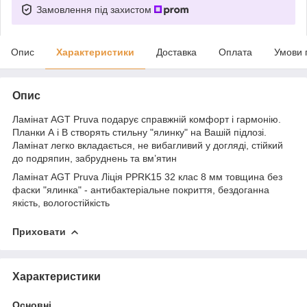
Замовлення під захистом
Опис
Характеристики
Доставка
Оплата
Умови 
Опис
Ламінат AGT Pruva подарує справжній комфорт і гармонію.
Планки А і В створять стильну "ялинку" на Вашій підлозі.
Ламінат легко вкладається, не вибагливий у догляді, стійкий
до подряпин, забруднень та вм’ятин
Ламінат AGT Pruva Ліція PPRK15 32 клас 8 мм товщина без
фаски "ялинка" - антибактеріальне покриття, бездоганна
якість, вологостійкість
Приховати
Характеристики
Основні