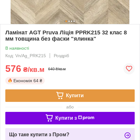
Ламінат AGT Pruva Ліція PPRK215 32 клас 8
мм товщина без фаски "ялинка"
В наявності
Код: Vn/Ag_PRK215
Роздріб
576
₴/кв.м
640 ₴/кв.м
Економія
64 ₴
Купити
або
Купити з
Що таке купити з Пром?