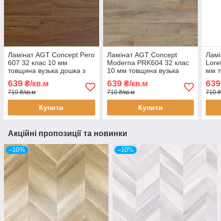
Ламінат AGT Concept Pero
Ламінат AGT Concept
Ламі
607 32 клас 10 мм
Moderna PRK604 32 клас
Lore
товщина вузька дошка з
10 мм товщина вузька
мм т
фаскою
дошка з фаскою
з ф
639
639
639
₴/кв.м
₴/кв.м
710 ₴/кв.м
710 ₴/кв.м
710 ₴
Купити
Купити
Акційні пропозиції та новинки
–10%
–10%