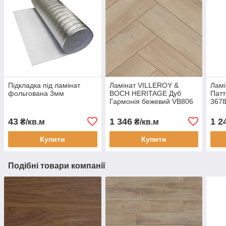
Підкладка під ламінат
Ламінат VILLEROY &
Ламі
фольгована 3мм
BOCH HERITAGE Дуб
Патт
Гармонія бежевий VB806
3678
"ялинка" вологостійкий 32
воло
клас, 8мм з фаскою
8мм
43
1 346
1 2
₴/кв.м
₴/кв.м
Купити
Купити
Подібні товари компанії