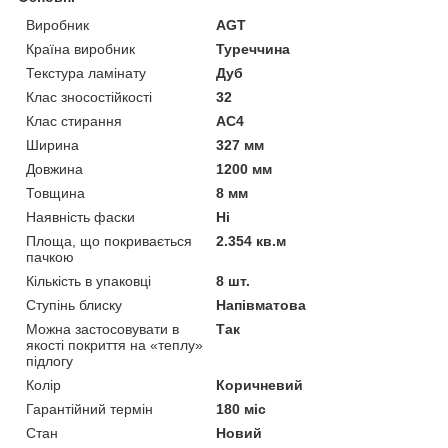
Виробник
AGT
Країна виробник
Туреччина
Текстура ламінату
Дуб
Клас зносостійкості
32
Клас стирання
АС4
Ширина
327 мм
Довжина
1200 мм
Товщина
8 мм
Наявність фаски
Ні
Площа, що покривається
2.354 кв.м
пачкою
Кількість в упаковці
8 шт.
Ступінь блиску
Напівматова
Можна застосовувати в
Так
якості покриття на «теплу»
підлогу
Колір
Коричневий
Гарантійний термін
180 міс
Стан
Новий