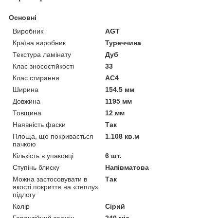
Основні
Виробник
AGT
Країна виробник
Туреччина
Текстура ламінату
Дуб
Клас зносостійкості
33
Клас стирання
АС4
Ширина
154.5 мм
Довжина
1195 мм
Товщина
12 мм
Наявність фаски
Так
Площа, що покривається
1.108 кв.м
пачкою
Кількість в упаковці
6 шт.
Ступінь блиску
Напівматова
Можна застосовувати в
Так
якості покриття на «теплу»
підлогу
Колір
Сірий
Гарантійний термін
240 міс