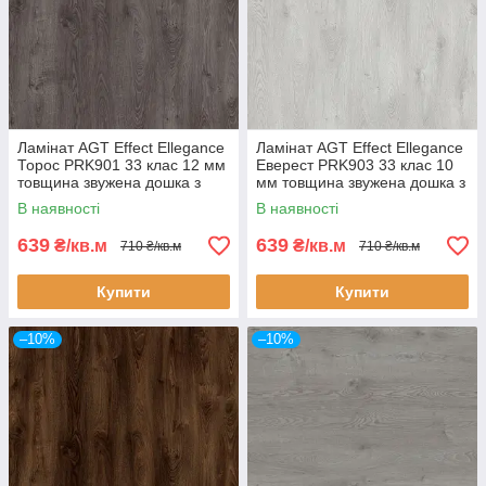
Ламінат AGT Effect Ellegance
Ламінат AGT Effect Ellegance
Торос PRK901 33 клас 12 мм
Еверест PRK903 33 клас 10
товщина звужена дошка з
мм товщина звужена дошка з
фаскою
фаскою
В наявності
В наявності
639
639
₴/кв.м
₴/кв.м
710 ₴/кв.м
710 ₴/кв.м
Купити
Купити
–10%
–10%