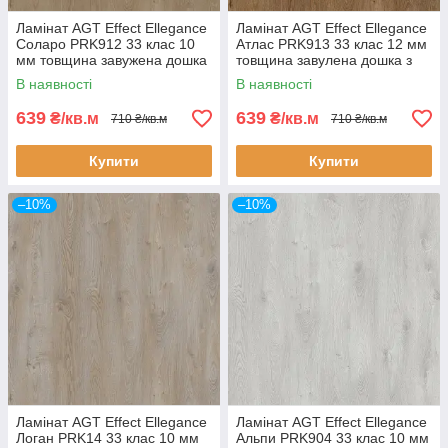
Ламінат AGT Effect Ellegance
Ламінат AGT Effect Ellegance
Соларо PRK912 33 клас 10
Атлас PRK913 33 клас 12 мм
мм товщина завужена дошка
товщина завулена дошка з
з фаскою
фаською
В наявності
В наявності
639
639
₴/кв.м
₴/кв.м
710 ₴/кв.м
710 ₴/кв.м
Купити
Купити
–10%
–10%
Ламінат AGT Effect Ellegance
Ламінат AGT Effect Ellegance
Логан PRK14 33 клас 10 мм
Альпи PRK904 33 клас 10 мм