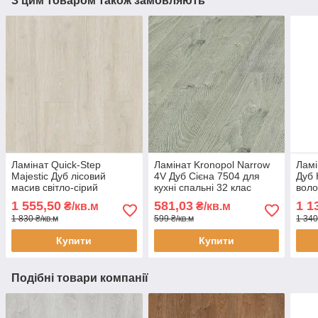
З цим товаром також замовляють
Ламінат Quick-Step
Ламінат Kronopol Narrow
Ламі
Majestic Дуб лісовий
4V Дуб Сієна 7504 для
Дуб 
масив світло-сірий
кухні спальні 32 клас
воло
MJ3547 AC4 32 клас 9,5
10мм товщина вузька
підл
1 555,50
581,03
1 1
₴/кв.м
₴/кв.м
мм водостійкий широка
дошка з фаскою
фас
1 830 ₴/кв.м
599 ₴/кв.м
1 340
дошка з мікрофаскою
Купити
Купити
Подібні товари компанії