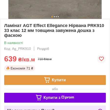
Ламінат AGT Effect Ellegance Нірвана PRK910
33 клас 12 мм товщина завужена дошка з
фаскою
В наявності
Код: Ag_PRK910
Роздріб
639
₴/кв.м
710 ₴/кв.м
Економія
71 ₴
Купити
або
Купити з