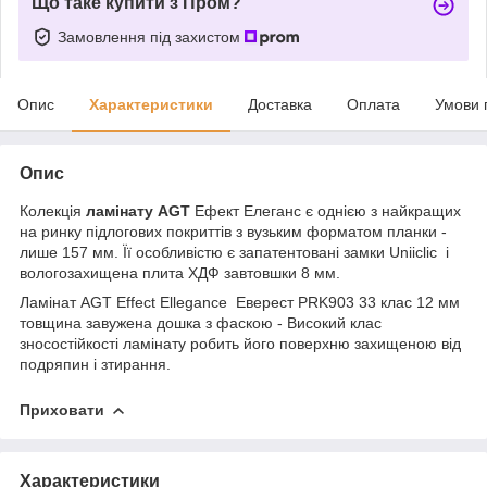
Що таке купити з Пром?
Замовлення під захистом
Опис
Характеристики
Доставка
Оплата
Умови 
Опис
Колекція
ламінату AGT
Ефект Елеганс є однією з найкращих
на ринку підлогових покриттів з вузьким форматом планки -
лише 157 мм. Її особливістю є запатентовані замки Uniiclic і
вологозахищена плита ХДФ завтовшки 8 мм.
Ламінат AGT Effect Ellegance Еверест PRK903 33 клас 12 мм
товщина завужена дошка з фаскою - Високий клас
зносостійкості ламінату робить його поверхню захищеною від
подряпин і зтирання.
Приховати
Характеристики