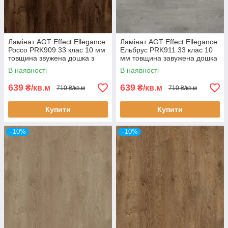
Ламінат AGT Effect Ellegance
Ламінат AGT Effect Ellegance
Россо PRK909 33 клас 10 мм
Ельбрус PRK911 33 клас 10
товщина звужена дошка з
мм товщина завужена дошка
фаскою
з фаскою
В наявності
В наявності
639
639
₴/кв.м
₴/кв.м
710 ₴/кв.м
710 ₴/кв.м
Купити
Купити
–10%
–10%