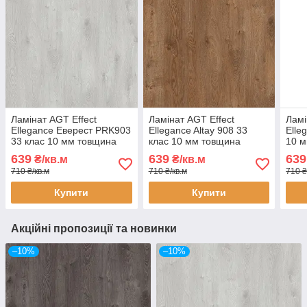
Ламінат AGT Effect
Ламінат AGT Effect
Ламі
Ellegance Еверест PRK903
Ellegance Altay 908 33
Elle
33 клас 10 мм товщина
клас 10 мм товщина
10 м
звужена дошка з фаскою
завужена дошка з фаскою
дошк
639
639
639
₴/кв.м
₴/кв.м
710 ₴/кв.м
710 ₴/кв.м
710 ₴
Купити
Купити
Акційні пропозиції та новинки
–10%
–10%