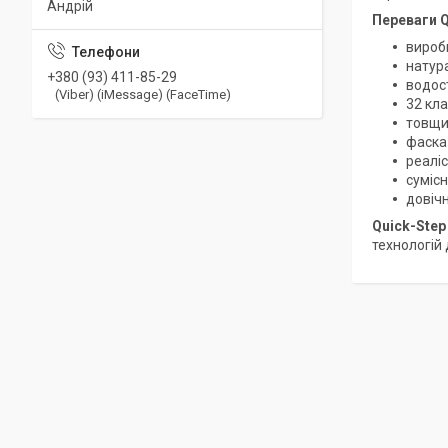
Андрій
Переваги Q
вироб
натур
+380 (93) 411-85-29
водост
(Viber) (iMessage) (FaceTime)
32 кла
товщи
фаска 
реалі
сумісн
довіч
Quick-Step
технологій