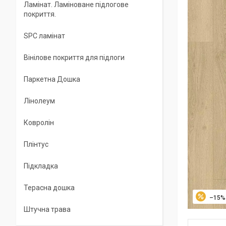
Ламінат. Ламіноване підлогове
покриття.
SPC ламінат
Вінілове покриття для підлоги
Паркетна Дошка
Лінолеум
Ковролін
Плінтус
Підкладка
Терасна дошка
–15%
Штучна трава