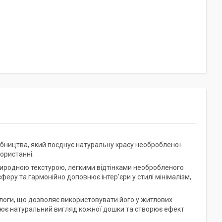
обництва, який поєднує натуральну красу необробленої
ористанні.
риродною текстурою, легкими відтінками необробленого
ру та гармонійно доповнює інтер'єри у стилі мінімалізм,
ологи, що дозволяє використовувати його у житлових
ює натуральний вигляд кожної дошки та створює ефект