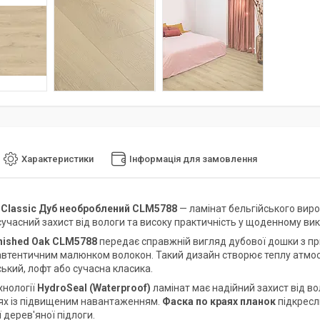
Характеристики
Інформація для замовлення
 Classic Дуб необроблений CLM5788
— ламінат бельгійського вир
сучасний захист від вологи та високу практичність у щоденному вик
inished Oak CLM5788
передає справжній вигляд дубової дошки з п
автентичним малюнком волокон. Такий дизайн створює теплу атмосфе
ький, лофт або сучасна класика.
хнології
HydroSeal (Waterproof)
ламінат має надійний захист від в
х із підвищеним навантаженням.
Фаска по краях планок
підкресл
 дерев'яної підлоги.