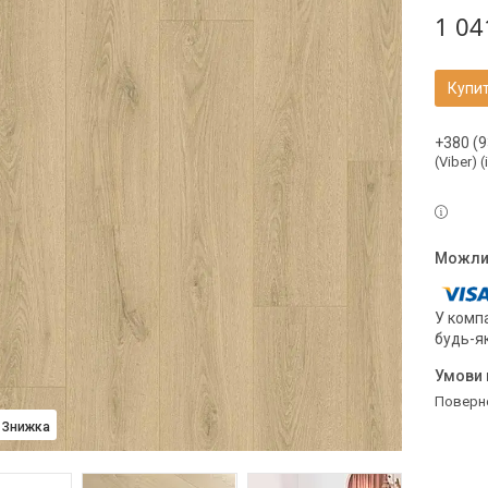
1 04
Купи
+380 (9
(Viber) 
У компа
будь-я
поверн