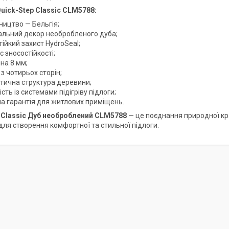
uick-Step Classic CLM5788:
ництво — Бельгія;
альний декор необробленого дуба;
ійкий захист HydroSeal;
с зносостійкості;
на 8 мм;
з чотирьох сторін;
стична структура деревини;
ість із системами підігріву підлоги;
на гарантія для житлових приміщень.
 Classic Дуб необроблений CLM5788
— це поєднання природної кра
 для створення комфортної та стильної підлоги.