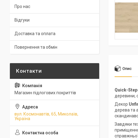
Про нас
Відгуки
Доставка та оплата
Повернення та обмін
Опис
Quick-Step
Магазин підлогових покриттів
деревини, 
Декор
Unf
дерева та 
вул. Космонавтів, 65, Миколаїв,
скандинавс
Україна
Завдяки те
приміщення
справжньої