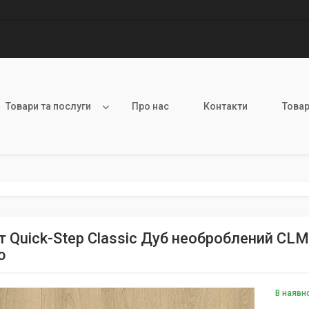
Товари та послуги
Про нас
Контакти
Товар
т Quick-Step Classic Дуб необроблений CL
ю
В наявн