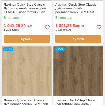
Ламінат Quick-Step Classic
Ламінат Quick-Step Classic
Дуб зістарений світло-сірий
Дуб патина білий
CLM1405 вологостійкий 32
реставрований CLM1653
клас 8 мм з фаскою
вологостійкий 32 клас 8 мм
В наявності
В наявності
без фаски
1 041,25
1 041,25
₴/кв.м
₴/кв.м
1 225 ₴/кв.м
1 225 ₴/кв.м
Купити
Купити
–15%
–15%
Ламінат Quick-Step Classic
Ламінат Quick-Step Classic
Дуб необроблений CLM5788
Дуб теплий коричневий