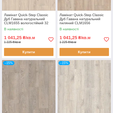
Ламінат Quick-Step Classic
Ламінат Quick-Step Classic
Дуб Гавана натуральний
Дуб Гавана натуральний
CLM1655 вологостійкий 32
пиляний CLM1656
клас 8 мм з фаскою
вологостійкий 32 клас 8 мм з
В наявності
В наявності
фаскою
1 041,25
1 041,25
₴/кв.м
₴/кв.м
1 225 ₴/кв.м
1 225 ₴/кв.м
Купити
Купити
–15%
–15%