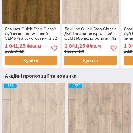
Ламінат Quick-Step Classic
Ламінат Quick-Step Classic
Ламі
Дуб какао-коричневий
Дуб Гавана натуральний
Дуб 
CLM5793 вологостійкий 32
CLM1655 вологостійкий 32
пил
клас 8 мм з фаскою
клас 8 мм з фаскою
воло
1 041,25
1 041,25
1 0
₴/кв.м
₴/кв.м
мм 
1 225 ₴/кв.м
1 225 ₴/кв.м
1 225
Купити
Купити
Акційні пропозиції та новинки
–15%
–15%