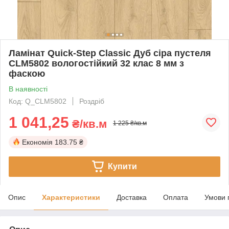
Ламінат Quick-Step Classic Дуб сіра пустеля
CLM5802 вологостійкий 32 клас 8 мм з
фаскою
В наявності
Код: Q_CLM5802
Роздріб
1 041,25
₴/кв.м
1 225 ₴/кв.м
Економія
183.75 ₴
Купити
Опис
Характеристики
Доставка
Оплата
Умови 