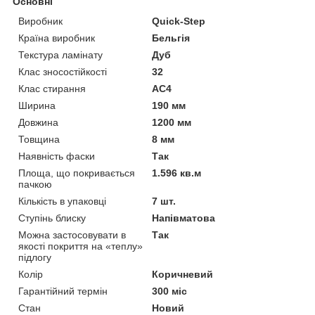
Основні
Виробник
Quick-Step
Країна виробник
Бельгія
Текстура ламінату
Дуб
Клас зносостійкості
32
Клас стирання
АС4
Ширина
190 мм
Довжина
1200 мм
Товщина
8 мм
Наявність фаски
Так
Площа, що покривається
1.596 кв.м
пачкою
Кількість в упаковці
7 шт.
Ступінь блиску
Напівматова
Можна застосовувати в
Так
якості покриття на «теплу»
підлогу
Колір
Коричневий
Гарантійний термін
300 міс
Стан
Новий