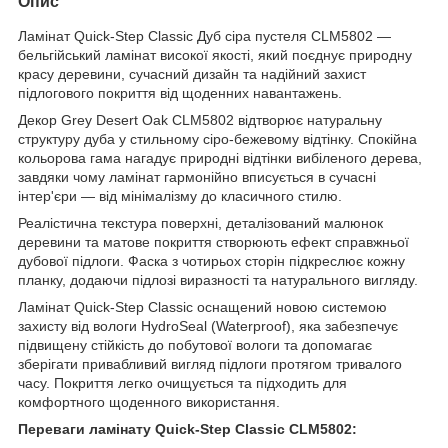
Опис
Ламінат Quick-Step Classic Дуб сіра пустеля CLM5802 —
бельгійський ламінат високої якості, який поєднує природну
красу деревини, сучасний дизайн та надійний захист
підлогового покриття від щоденних навантажень.
Декор Grey Desert Oak CLM5802 відтворює натуральну
структуру дуба у стильному сіро-бежевому відтінку. Спокійна
кольорова гама нагадує природні відтінки вибіленого дерева,
завдяки чому ламінат гармонійно вписується в сучасні
інтер'єри — від мінімалізму до класичного стилю.
Реалістична текстура поверхні, деталізований малюнок
деревини та матове покриття створюють ефект справжньої
дубової підлоги. Фаска з чотирьох сторін підкреслює кожну
планку, додаючи підлозі виразності та натурального вигляду.
Ламінат Quick-Step Classic оснащений новою системою
захисту від вологи HydroSeal (Waterproof), яка забезпечує
підвищену стійкість до побутової вологи та допомагає
зберігати привабливий вигляд підлоги протягом тривалого
часу. Покриття легко очищується та підходить для
комфортного щоденного використання.
Переваги ламінату Quick-Step Classic CLM5802: