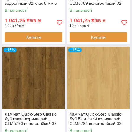
водостійкий 32 клас 8 мм з
CLM5789 вологостійкий 32
фаскою
клас 8 мм з фаскою
В наявності
В наявності
1 041,25
1 041,25
₴/кв.м
₴/кв.м
1 225 ₴/кв.м
1 225 ₴/кв.м
Купити
Купити
–15%
–15%
Ламінат Quick-Step Classic
Ламінат Quick-Step Classic
Дуб какао-коричневий
Дуб Бісквітний коричневий
CLM5793 вологостійкий 32
CLM5794 вологостійкий 32
клас 8 мм з фаскою
клас 8 мм з фаскою
В наявності
В наявності