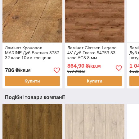
Ламінат Кронопол
Ламінат Classen Legend
Ламі
MARINE Дуб Балтика 3787
4V Дуб Глазго 54753 33
Дуб 
32 клас 10мм товщина
клас AC5 8 мм
нат
вузька дошка з фаскою
водостійкий вузька дошка
воло
864,90
1 0
₴/кв.м
з фаскою під теплу
мм 
786
₴/кв.м
930 ₴/кв.м
1 225
підлогу
Купити
Купити
Подібні товари компанії