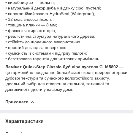
• виробництво — Бельгія;
• натуральний декор дуба у відтінку сірої пустелі;
• вологостійкий захист HydroSeal (Waterproof);
• 32 клас зносостійкості;
• товщина планки — 8 мм;
• фаска з чотирьох сторін;
• реалістична структура натурального дерева;
• стійкість до щоденного використання;
• простий догляд за поверхнею;
• сумісність із системами підігріву підлоги;
• безстрокова гарантія для житлових приміщень.
Ламінат Quick-Step Classic Дуб сіра пустеля CLM5802
—
це гармонійне поєднання бельгійської якості, природної краси
дубової текстури та сучасного вологостійкого захисту.
Ідеальний вибір для створення стильної, затишної та
довговічної підлоги у вашому домі.
Приховати
Характеристики