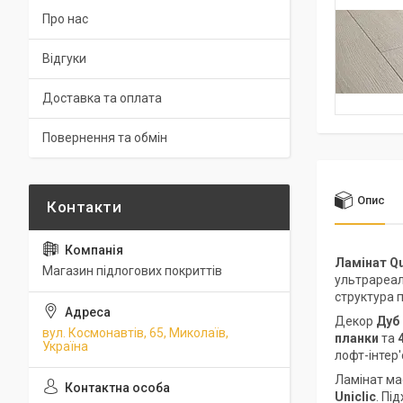
Про нас
Відгуки
Доставка та оплата
Повернення та обмін
Опис
Ламінат Qu
Магазин підлогових покриттів
ультрареал
структура 
Декор
Дуб
вул. Космонавтів, 65, Миколаїв,
планки
та
Україна
лофт-інтер
Ламінат м
Uniclic
. Пі