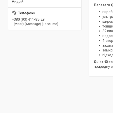
Андрій
Переваги Q
вироб
ультр
+380 (93) 411-85-29
широк
(Viber) (iMessage) (FaceTime)
товщи
32 кла
водост
4-сто
захист
замков
підход
Quick-Step
природну ес