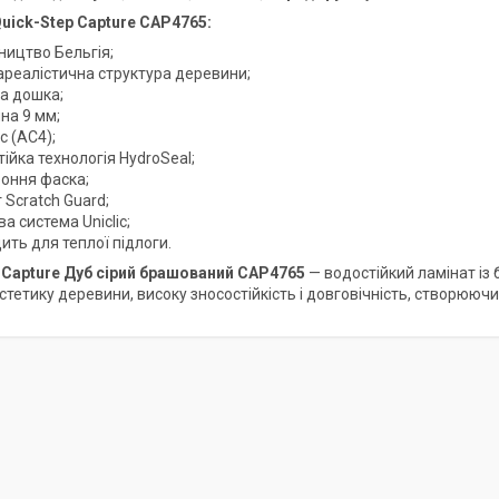
uick-Step Capture CAP4765:
ництво Бельгія;
ареалістична структура деревини;
а дошка;
на 9 мм;
с (AC4);
ійка технологія HydroSeal;
роння фаска;
 Scratch Guard;
а система Uniclic;
ить для теплої підлоги.
 Capture Дуб сірий брашований CAP4765
— водостійкий ламінат із
тетику деревини, високу зносостійкість і довговічність, створюючи