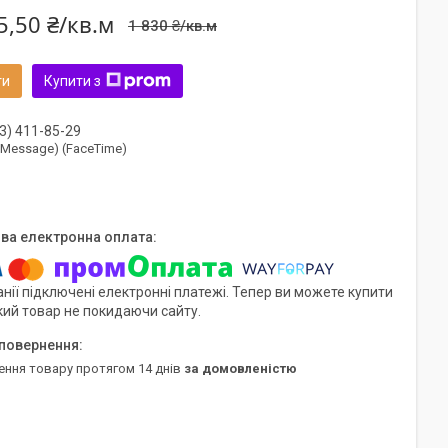
5,50 ₴/кв.м
1 830 ₴/кв.м
ти
Купити з
3) 411-85-29
(iMessage) (FaceTime)
нії підключені електронні платежі. Тепер ви можете купити
кий товар не покидаючи сайту.
ення товару протягом 14 днів
за домовленістю