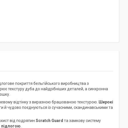
длогове покриття бельгійського виробництва з
рює текстуру дуба до найдрібніших деталей, а синхронна
дошку.
невому відтінку з виразною брашованою текстурою.
Широкі
ги й чудово поєднуються із сучасними, скандинавськими та
захист від подряпин
Scratch Guard
та замкову систему
 підлогою
.