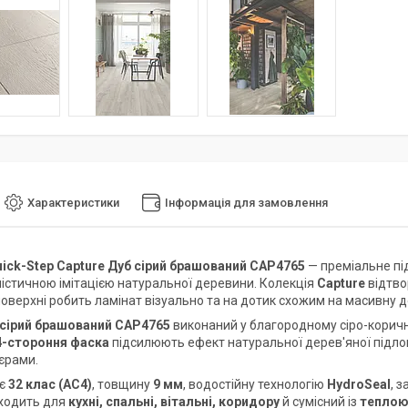
Характеристики
Інформація для замовлення
ick-Step Capture Дуб сірий брашований CAP4765
— преміальне пі
істичною імітацією натуральної деревини. Колекція
Capture
відтво
поверхні робить ламінат візуально та на дотик схожим на масивну 
 сірий брашований CAP4765
виконаний у благородному сіро-корич
4-стороння фаска
підсилюють ефект натуральної дерев'яної підло
'єрами.
ає
32 клас (AC4)
, товщину
9 мм
, водостійну технологію
HydroSeal
, 
дходить для
кухні, спальні, вітальні, коридору
й сумісний із
теплою