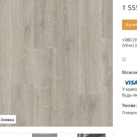
1 55
Купи
+380 (9
(Viber) 
У компа
будь-я
поверн