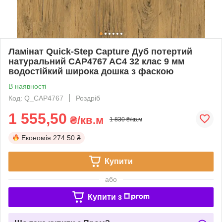
Ламінат Quick-Step Capture Дуб потертий
натуральний CAP4767 AC4 32 клас 9 мм
водостійкий широка дошка з фаскою
В наявності
Код: Q_CAP4767
Роздріб
1 555,50
₴/кв.м
1 830 ₴/кв.м
Економія
274.50 ₴
Купити
або
Купити з