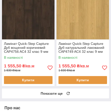
Ламінат Quick-Step Capture
Ламінат Quick-Step Capture
Дуб вощений коричневий
Дуб натуральний лакований
CAP4756 AC4 32 клас 9 мм
CAP4749 AC4 32 клас 9 мм
водостійкий широка дошка з
водостійкий широка дошка з
В наявності
В наявності
фаскою
фаскою
1 555,50
1 555,50
₴/кв.м
₴/кв.м
1 830 ₴/кв.м
1 830 ₴/кв.м
Купити
Купити
Показати ще
Про нас