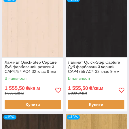
Ламінат Quick-Step Capture
Ламінат Quick-Step Capture
Дуб фарбований рожевий
Дуб фарбований чорний
CAP4754 AC4 32 клас 9 мм
CAP4755 AC4 32 клас 9 мм
водостійкий широка дошка з
водостійкий широка дошка з
В наявності
В наявності
фаскою
фаскою
1 555,50
1 555,50
₴/кв.м
₴/кв.м
1 830 ₴/кв.м
1 830 ₴/кв.м
Купити
Купити
–15%
–15%