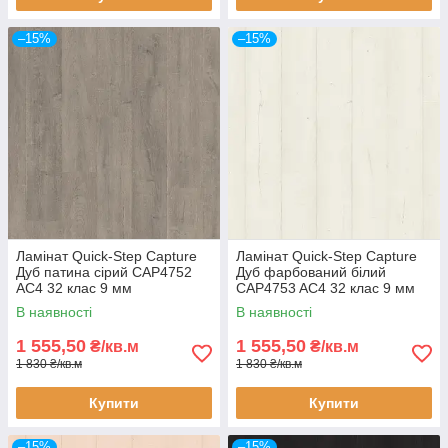
–15%
–15%
Ламінат Quick-Step Capture
Ламінат Quick-Step Capture
Дуб патина сірий CAP4752
Дуб фарбований білий
AC4 32 клас 9 мм
CAP4753 AC4 32 клас 9 мм
водостійкий широка дошка з
водостійкий широка дошка з
В наявності
В наявності
фаскою
фаскою
1 555,50
1 555,50
₴/кв.м
₴/кв.м
1 830 ₴/кв.м
1 830 ₴/кв.м
Купити
Купити
–15%
–15%