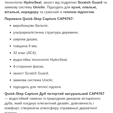
технологію
HydroSeal
, захист від подряпин
Scratch Guard
та
замкову систему
Uniclic
. Підходить для
кухні, спальні,
вітальні, коридору
та сумісний із
теплою підлогою
.
Переваги Quick-Step Capture CAP4767:
виробництво Бельгія;
ультрареалістична структура деревини;
широка дошка;
товщина 9 мм;
32 клас (AC4);
водостійка технологія HydroSeal;
4-стороння фаска;
захист Scratch Guard;
замкова система Uniclic;
підходить для теплої підлоги.
Quick-Step Capture Дуб потертий натуральний CAP4767
— водостійкий ламінат із природним декором зістареного
дуба, який поєднує елегантний дизайн, довговічність і
комфорт, створюючи атмосферу справжньої дерев'яної
підлоги.