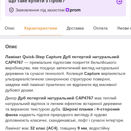
Що таке купити з Пром?
Замовлення під захистом
Опис
Характеристики
Доставка
Оплата
Умови 
Опис
Ламінат Quick-Step Capture Дуб потертий натуральний
CAP4767
— преміальне підлогове покриття бельгійського
виробництва, яке поєднує автентичний вигляд натуральної
деревини та сучасні технології. Колекція
Capture
вирізняється
ультрареалістичною синхронною структурою поверхні,
завдяки якій ламінат практично не відрізнити від масивної
дубової дошки.
Декор
Дуб потертий натуральний CAP4767
має теплий
натуральний відтінок із легким ефектом зістареної деревини
та виразною текстурою дуба.
Широкі планки
і
4-стороння
фаска
надають підлозі природного вигляду й чудово
доповнюють класичні, скандинавські, лофт і сучасні інтер'єри.
Ламінат має
32 клас (AC4)
, товщину
9 мм
, водостійну