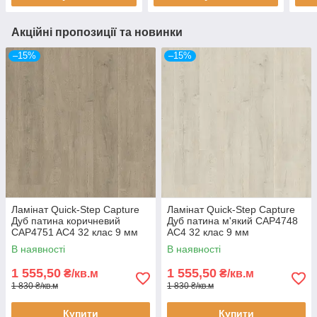
Акційні пропозиції та новинки
–15%
–15%
Ламінат Quick-Step Capture
Ламінат Quick-Step Capture
Дуб патина коричневий
Дуб патина м'який CAP4748
CAP4751 AC4 32 клас 9 мм
AC4 32 клас 9 мм
водостійкий широка дошка з
водостійкий широка дошка з
В наявності
В наявності
фаскою
фаскою
1 555,50
1 555,50
₴/кв.м
₴/кв.м
1 830 ₴/кв.м
1 830 ₴/кв.м
Купити
Купити