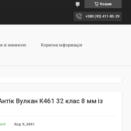
Кошик
+380 (93) 411-85-29
и зі знижкою
Корисна інформація
 Антік Вулкан К461 32 клас 8 мм із
ості
Код:
K_К461