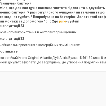
. Знищувач бактерій
міло, що для вас дуже важлива чистота підлоги та відсутність 
енню бактерій. У разі регулярного очищення ви та члени ваш
ез жодних турбот. * Випробувано на бактеріях: Золотистий стаф
ий монтаж за допомогою 1clic 2go
pure
-System
експлуатації 23
енсивного використання в житлових приміщеннях
експлуатації 32
чайного використання в комерційних приміщеннях
остійкість
огостійкий Krono Original Atlantic Дуб Антік Вулкан К461 32 клас 8
ійкий до ультрафіолету, до забруднень, до утворення подряпин і вм