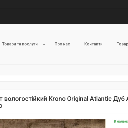
Товари та послуги
Про нас
Контакти
Товар
 вологостійкий Krono Original Atlantic Дуб
ю
В наявн