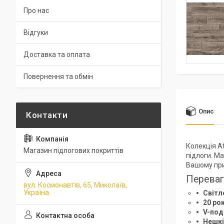
Про нас
Відгуки
Доставка та оплата
Повернення та обмін
Опис
Колекція At
Магазин підлогових покриттів
підлоги. М
Вашому при
Переваг
вул. Космонавтів, 65, Миколаїв,
Україна
Світл
20 рок
V-под
Нешкі