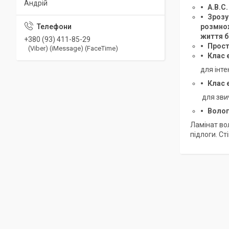
Андрій
A.B.C
Зрозу
розмнож
життя б
+380 (93) 411-85-29
Прост
(Viber) (iMessage) (FaceTime)
Клас 
для інт
Клас 
для зви
Волог
Ламінат вол
підлоги. Ст