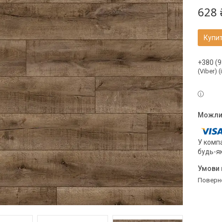
628 
Купи
+380 (9
(Viber) 
У компа
будь-я
поверн