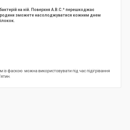
бактерій на ній. Поверхня A.B.C.* перешкоджає
ої родини зможете насолоджуватися кожним днем
ілокок.
 мм із фаскою можна використовувати під час підігрівання
'ятин.