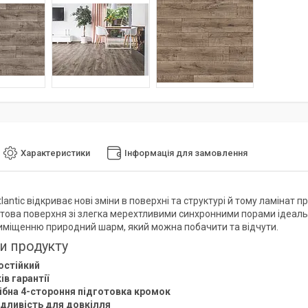
Характеристики
Інформація для замовлення
lantic відкриває нові зміни в поверхні та структурі й тому ламінат 
атова поверхня зі злегка мерехтливими синхронними порами ідеаль
міщенню природний шарм, який можна побачити та відчути.
и продукту
остійкий
ів гарантії
ібна 4-стороння підготовка кромок
дливість для довкілля