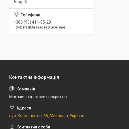
Андрій
+380 (93) 411-85-29
(Viber) (iMessage) (FaceTime)
Магазин підлогових покриттів
вул. Космонавтів, 65, Миколаїв, Україна