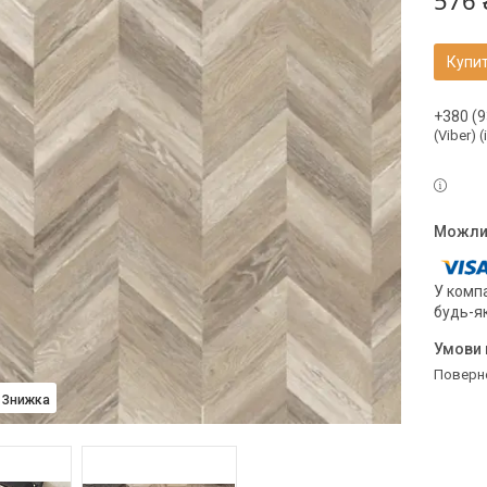
576 
Купи
+380 (9
(Viber) 
У компа
будь-я
поверн