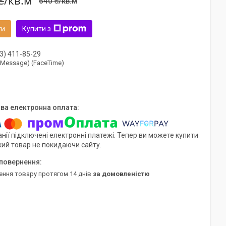
₴/кв.м
640 ₴/кв.м
ти
Купити з
3) 411-85-29
(iMessage) (FaceTime)
нії підключені електронні платежі. Тепер ви можете купити
кий товар не покидаючи сайту.
ення товару протягом 14 днів
за домовленістю