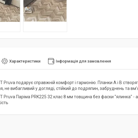
Характеристики
Інформація для замовлення
 Pruva подарує справжній комфорт і гармонію. Планки А і В створят
я, не вибагливий у догляді, стійкий до подряпин, забруднень та вм
T Pruva Паріма PRK225 32 клас 8 мм товщина без фаски "ялинка" - а
ість