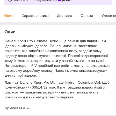
Опис
Характеристики
Доставка
Оплата
Умови п
Опис
Панелі Xpert
Pro
Ultimate Hydro – це панелі для підлоги, які
ідеально імітують дерево. Панелі мають антистатичне
покриття, яке запобігає накопиченню пилу, завдяки чому
підлогу легко підтримувати в чистоті. Панелі водонепроникні,
тому їх можна використовувати у ванній кімнаті та на кухні.
Чотиристоронній V-подібний паз робить кожну панель схожою
на окрему дерев'яну планку. Панелі можна використовувати
для теплої підлоги.
Ламінат Balterio Xpert Pro Ultimate Hydro Columbia Oak (Дуб
Колумбійський) 00514 32 клас 8 мм товщина водостійкий з
фаскою — практичність, прийнятна ціна, висока якість і
розкішний дизайн натурального паркета
Приховати