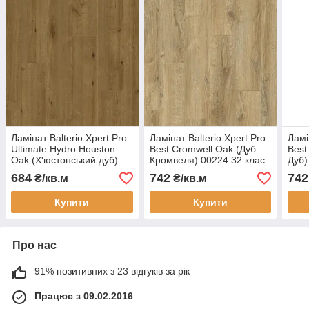
Ламінат Balterio Xpert Pro
Ламінат Balterio Xpert Pro
Ламі
Ultimate Hydro Houston
Best Cromwell Oak (Дуб
Best
Oak (Х'юстонський дуб)
Кромвеля) 00224 32 клас
Дуб)
00516 32 клас 8 мм
10 мм товщина з фаскою
товщ
684
742
742
₴/кв.м
₴/кв.м
товщина водостійкий з
фаскою
Купити
Купити
Про нас
91% позитивних з 23 відгуків за рік
Працює з 09.02.2016