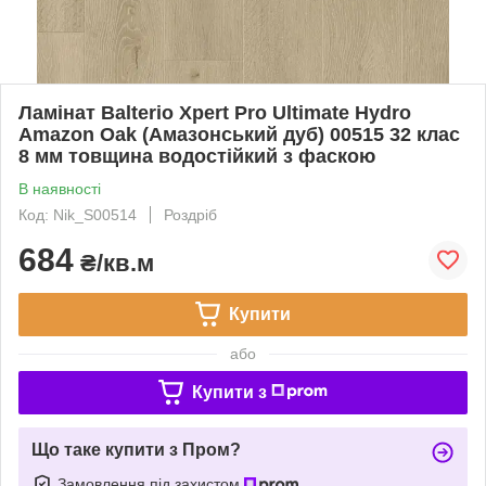
Ламінат Balterio Xpert Pro Ultimate Hydro
Amazon Oak (Амазонський дуб) 00515 32 клас
8 мм товщина водостійкий з фаскою
В наявності
Код: Nik_S00514
Роздріб
684
₴/кв.м
Купити
або
Купити з
Що таке купити з Пром?
Замовлення під захистом