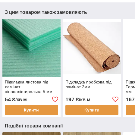
З цим товаром також замовляють
Підкладка листова під
Підкладка пробкова під
Підк
ламінат
ламінат 2мм
Терм
пінополістирольна 5 мм
мм
товщина
54
197
167
₴/кв.м
₴/кв.м
Купити
Купити
Подібні товари компанії