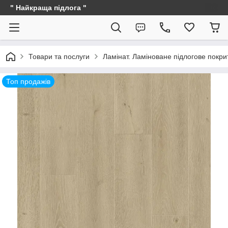
" Найкраща підлога "
Товари та послуги
Ламінат. Ламіноване підлогове покри
Топ продажів