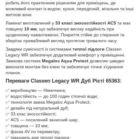
робить його практичним рішенням для приміщень, де
можливий контакт із водою: кухня, передпокій, вітальня та інші
житлові зони.
Ламінат виготовлений у
33 класі зносостійкості AC5
та має
товщину
10 мм
, що забезпечує високу надійність при
щоденному навантаженні. Покриття стійке до стирання та
зберігає привабливий вигляд протягом тривалого часу.
Завдяки сумісності із системами
теплої підлоги
Classen
Legacy WR забезпечує додатковий комфорт у приміщенні.
Замкова система
Megaloc Aqua Protect
дозволяє швидко
виконати монтаж без клею та забезпечує точне з’єднання
планок.
Переваги Classen Legacy WR Дуб Рієті 65363:
✅ виробництво — Німеччина;
✅ водостійкість — до 100 годин стоячої води;
✅ технологія замка Megaloc Aqua Protect;
✅ дизайн під натуральний дуб;
✅ 33 клас зносостійкості;
✅ AC5 — посилений захисний шар;
✅ товщина — 10 мм;
✅ фаска 4V по периметру;
✅ підходить для теплої підлоги;