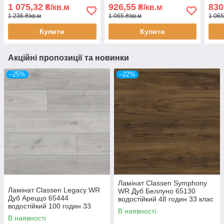
клас AC5 10 мм з фаскою
годин 33 клас AC5 10 мм з
водо
1 075,32
926,55
830
₴/кв.м
₴/кв.м
фаскою
клас
1 236 ₴/кв.м
1 065 ₴/кв.м
1 065
Купити
Купити
Акційні пропозиції та новинки
–25%
–22%
Ламінат Classen Symphony
Ламінат Classen Legacy WR
WR Дуб Беллуно 65130
Дуб Ареццо 65444
водостійкий 48 годин 33 клас
водостійкий 100 годин 33
AC5 10 мм з фаскою
В наявності
клас AC5 10 мм з фаскою
В наявності