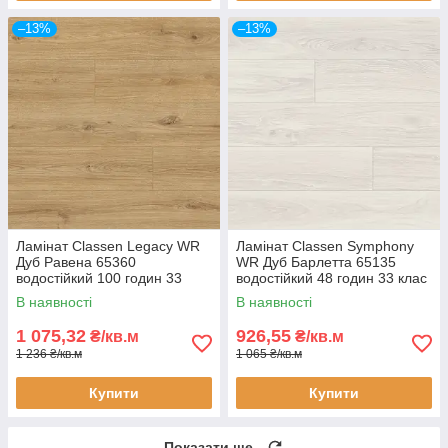
–13%
–13%
Ламінат Classen Legacy WR
Ламінат Classen Symphony
Дуб Равена 65360
WR Дуб Барлетта 65135
водостійкий 100 годин 33
водостійкий 48 годин 33 клас
клас AC5 10 мм з фаскою
AC5 10 мм з фаскою
В наявності
В наявності
1 075,32
926,55
₴/кв.м
₴/кв.м
1 236 ₴/кв.м
1 065 ₴/кв.м
Купити
Купити
Показати ще