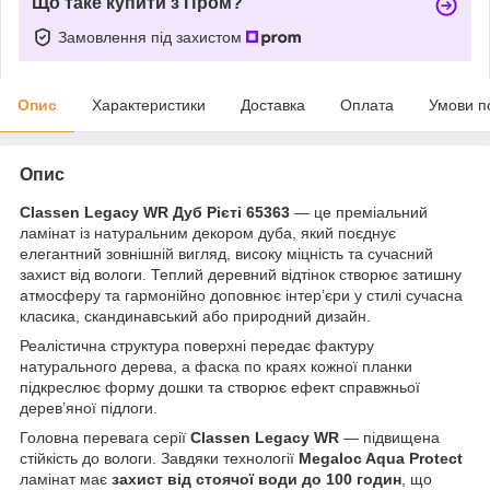
Що таке купити з Пром?
Замовлення під захистом
Опис
Характеристики
Доставка
Оплата
Умови п
Опис
Classen Legacy WR Дуб Рієті 65363
— це преміальний
ламінат із натуральним декором дуба, який поєднує
елегантний зовнішній вигляд, високу міцність та сучасний
захист від вологи. Теплий деревний відтінок створює затишну
атмосферу та гармонійно доповнює інтер’єри у стилі сучасна
класика, скандинавський або природний дизайн.
Реалістична структура поверхні передає фактуру
натурального дерева, а фаска по краях кожної планки
підкреслює форму дошки та створює ефект справжньої
дерев’яної підлоги.
Головна перевага серії
Classen Legacy WR
— підвищена
стійкість до вологи. Завдяки технології
Megaloc Aqua Protect
ламінат має
захист від стоячої води до 100 годин
, що