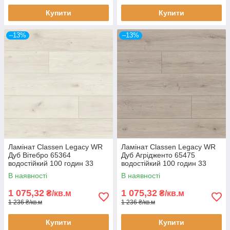
Купити
Купити
–13%
–13%
Ламінат Classen Legacy WR
Ламінат Classen Legacy WR
Дуб Вітебро 65364
Дуб Агрідженто 65475
водостійкий 100 годин 33
водостійкий 100 годин 33
клас AC5 10 мм з фаскою
клас AC5 10 мм з фаскою
В наявності
В наявності
1 075,32
1 075,32
₴/кв.м
₴/кв.м
1 236 ₴/кв.м
1 236 ₴/кв.м
Купити
Купити