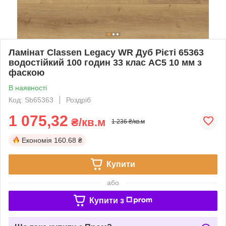
Ламінат Classen Legacy WR Дуб Рієті 65363
водостійкий 100 годин 33 клас AC5 10 мм з
фаскою
В наявності
Код: Sb65363
Роздріб
1 075,32
₴/кв.м
1 236 ₴/кв.м
Економія
160.68 ₴
Купити
або
Купити з