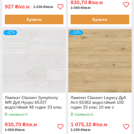
830,70
₴/кв.м
927
₴/кв.м
1 236 ₴/кв.м
1 065 ₴/кв.м
Купити
Купити
–22%
–13%
Ламінат Classen Symphony
Ламінат Classen Legacy Дуб
WR Дуб Нуоро 65337
Асті 65362 водостійкий 100
водостійкий 48 годин 33 клас
годин 33 клас 10 мм з
AC5 10 мм з фаскою
фаскою
В наявності
В наявності
830,70
1 075,32
₴/кв.м
₴/кв.м
1 065 ₴/кв.м
1 236 ₴/кв.м