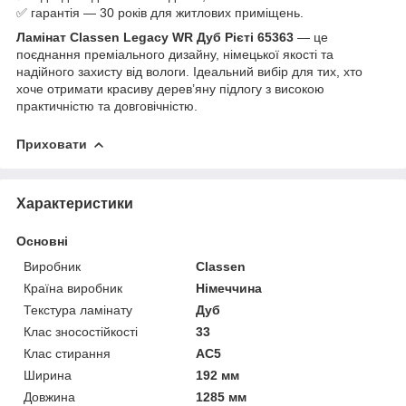
✅ гарантія — 30 років для житлових приміщень.
Ламінат Classen Legacy WR Дуб Рієті 65363
— це
поєднання преміального дизайну, німецької якості та
надійного захисту від вологи. Ідеальний вибір для тих, хто
хоче отримати красиву дерев’яну підлогу з високою
практичністю та довговічністю.
Приховати
Характеристики
Основні
Виробник
Classen
Країна виробник
Німеччина
Текстура ламінату
Дуб
Клас зносостійкості
33
Клас стирання
АС5
Ширина
192 мм
Довжина
1285 мм