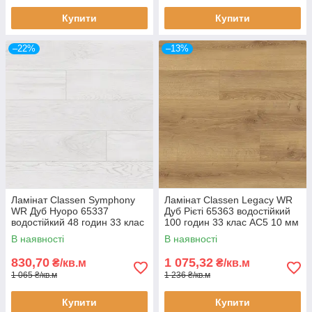
Купити
Купити
–22%
–13%
Ламінат Classen Symphony
Ламінат Classen Legacy WR
WR Дуб Нуоро 65337
Дуб Рієті 65363 водостійкий
водостійкий 48 годин 33 клас
100 годин 33 клас AC5 10 мм
AC5 10 мм з фаскою
з фаскою
В наявності
В наявності
830,70
1 075,32
₴/кв.м
₴/кв.м
1 065 ₴/кв.м
1 236 ₴/кв.м
Купити
Купити