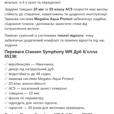
вітальні, а й у кухні та передпокої.
Завдяки товщині
10 мм
та
33 класу AC5
покриття має високу
стійкість до стирання, навантажень та щоденної експлуатації.
Замкова система
Megaloc Aqua Protect
забезпечує надійне
з’єднання планок і допомагає захистити стики від
потрапляння вологи.
Ламінат сумісний із системами
теплої підлоги
, тому
забезпечує додатковий комфорт та приємні відчуття під час
ходіння.
Переваги Classen Symphony WR Дуб Б'єлла
65136:
✅ виробництво — Німеччина;
✅ декор під натуральний дуб;
✅ водостійкість до 48 годин;
✅ замкова система Megaloc Aqua Protect;
✅ 33 клас зносостійкості;
✅ AC5 — посилений захист поверхні;
✅ товщина — 10 мм;
✅ фаска по периметру;
✅ підходить для теплої підлоги;
✅ гарантія — 30 років для житлових приміщень.