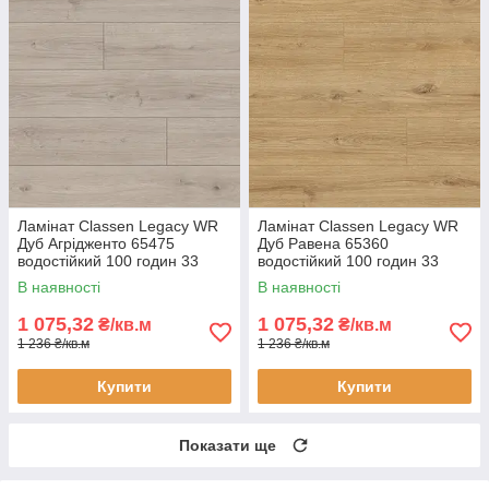
Ламінат Classen Legacy WR
Ламінат Classen Legacy WR
Дуб Агрідженто 65475
Дуб Равена 65360
водостійкий 100 годин 33
водостійкий 100 годин 33
клас AC5 10 мм з фаскою
клас AC5 10 мм з фаскою
В наявності
В наявності
1 075,32
1 075,32
₴/кв.м
₴/кв.м
1 236 ₴/кв.м
1 236 ₴/кв.м
Купити
Купити
Показати ще