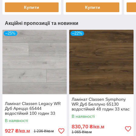
Купити
Купити
Акційні пропозиції та новинки
–25%
–22%
Ламінат Classen Symphony
Ламінат Classen Legacy WR
WR Дуб Беллуно 65130
Дуб Ареццо 65444
водостійкий 48 годин 33 клас
водостійкий 100 годин 33
AC5 10 мм з фаскою
В наявності
клас AC5 10 мм з фаскою
В наявності
830,70
₴/кв.м
927
₴/кв.м
1 236 ₴/кв.м
1 065 ₴/кв.м