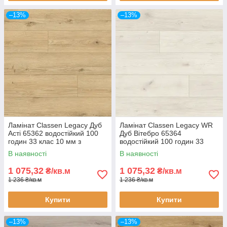
–13%
–13%
Ламінат Classen Legacy Дуб
Ламінат Classen Legacy WR
Асті 65362 водостійкий 100
Дуб Вітебро 65364
годин 33 клас 10 мм з
водостійкий 100 годин 33
фаскою
клас AC5 10 мм з фаскою
В наявності
В наявності
1 075,32
1 075,32
₴/кв.м
₴/кв.м
1 236 ₴/кв.м
1 236 ₴/кв.м
Купити
Купити
–13%
–13%