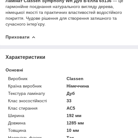
Ламінат Classen Symphony WR Дуб Б'єлла 65136
— це
гармонійне поєднання натурального вигляду дерева,
німецької якості та практичних властивостей водостійкого
покриття. Чудове рішення для створення затишного та
сучасного інтер’єру.
Приховати
Характеристики
Основні
Виробник
Classen
Країна виробник
Німеччина
Текстура ламінату
Дуб
Клас зносостійкості
33
Клас стирання
АС5
Ширина
192 мм
Довжина
1285 мм
Товщина
10 мм
Наявність фаски
Так