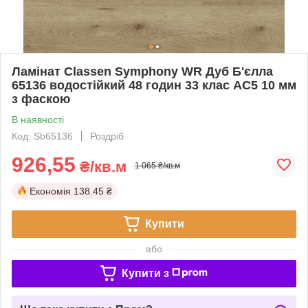
Ламінат Classen Symphony WR Дуб Б'єлла
65136 водостійкий 48 годин 33 клас AC5 10 мм
з фаскою
В наявності
Код: Sb65136
Роздріб
926,55
₴/кв.м
1 065 ₴/кв.м
Економія
138.45 ₴
Купити
або
Купити з