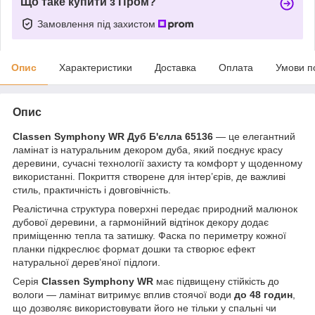
Що таке купити з Пром?
Замовлення під захистом
Опис
Характеристики
Доставка
Оплата
Умови п
Опис
Classen Symphony WR Дуб Б'єлла 65136
— це елегантний
ламінат із натуральним декором дуба, який поєднує красу
деревини, сучасні технології захисту та комфорт у щоденному
використанні. Покриття створене для інтер’єрів, де важливі
стиль, практичність і довговічність.
Реалістична структура поверхні передає природний малюнок
дубової деревини, а гармонійний відтінок декору додає
приміщенню тепла та затишку. Фаска по периметру кожної
планки підкреслює формат дошки та створює ефект
натуральної дерев’яної підлоги.
Серія
Classen Symphony WR
має підвищену стійкість до
вологи — ламінат витримує вплив стоячої води
до 48 годин
,
що дозволяє використовувати його не тільки у спальні чи