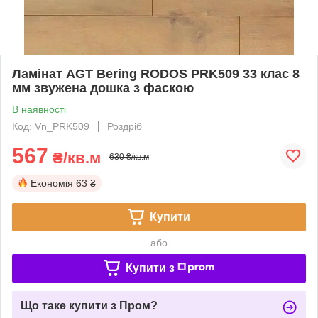
Ламінат AGT Bering RODOS PRK509 33 клас 8
мм звужена дошка з фаскою
В наявності
Код: Vn_PRK509
Роздріб
567
₴/кв.м
630 ₴/кв.м
Економія
63 ₴
Купити
або
Купити з
Що таке купити з Пром?