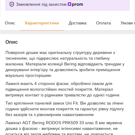
Замовлення під захистом
Опис
Характеристики
Доставка
Оплата
Умови 
Опис
Поверхня дошки має оригінальну структуру деревини з
тисненням, що підкреслює натуральність та глибину
малюнка. Матеріали колекції Bering відповідають трендам у
декоруванні інтер'єру та дозволяють зробити приміщення
візуально просторішим.
Ламелі мають 4 сторонні фаски, оброблені лаком для
підвищення вологостійких якостей покриття. Матеріал
витримує контакт із рідинами тривалістю до однієї години.
Тип кріплення панелей замок Uni Fit. Він дозволяє за лічені
години здійснити монтаж покриття та гарантує рівну підлогу
без зазорів та з рівномірним навантаженням
Ламінат AGT Bering RODOS PRK509 33 клас 8 мм звужена
дошка з фаскою - витримує інтенсивні навантаження, не
псується від тертя меблями та взуттям, не дряпається