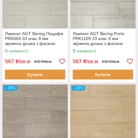
Ламінат AGT Bering Пацифік
Ламінат AGT Bering Porto
PRK004 33 клас 8 мм
PRK1109 33 клас 8 мм
звужена дошка з фаскою
звужена дошка з фаскою
В наявності
В наявності
567
567
₴/кв.м
₴/кв.м
630 ₴/кв.м
630 ₴/кв.м
Купити
Купити
–10%
–10%