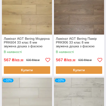
Ламінат AGT Bering Модерна
Ламінат AGT Bering Памір
PRK604 33 клас 8 мм
PRK906 33 клас 8 мм
звужена дошка з фаскою
звужена дошка з фаскою
В наявності
В наявності
567
567
₴/кв.м
₴/кв.м
630 ₴/кв.м
630 ₴/кв.м
Купити
Купити
–10%
–10%