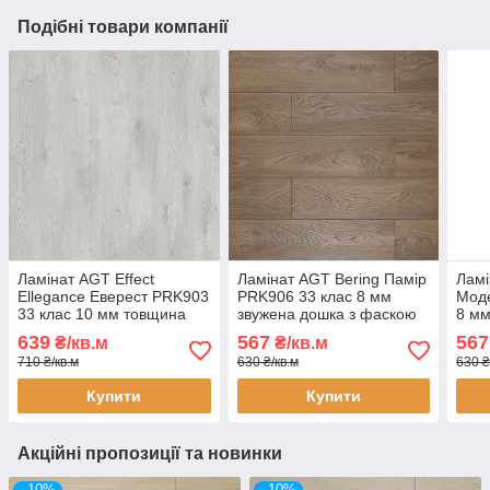
Подібні товари компанії
Ламінат AGT Effect
Ламінат AGT Bering Памір
Ламі
Ellegance Еверест PRK903
PRK906 33 клас 8 мм
Моде
33 клас 10 мм товщина
звужена дошка з фаскою
8 мм
звужена дошка з фаскою
фас
639
567
567
₴/кв.м
₴/кв.м
710 ₴/кв.м
630 ₴/кв.м
630 ₴
Купити
Купити
Акційні пропозиції та новинки
–10%
–10%