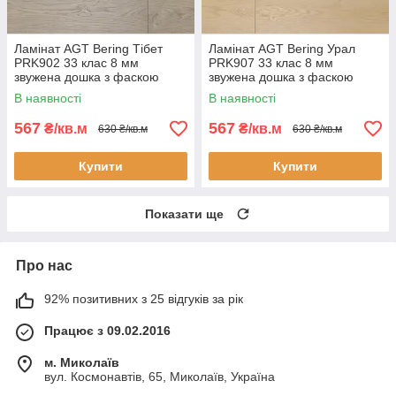
Ламінат AGT Bering Тібет
Ламінат AGT Bering Урал
PRK902 33 клас 8 мм
PRK907 33 клас 8 мм
звужена дошка з фаскою
звужена дошка з фаскою
В наявності
В наявності
567
567
₴/кв.м
₴/кв.м
630 ₴/кв.м
630 ₴/кв.м
Купити
Купити
Показати ще
Про нас
92% позитивних з 25 відгуків за рік
Працює з 09.02.2016
м. Миколаїв
вул. Космонавтів, 65, Миколаїв, Україна