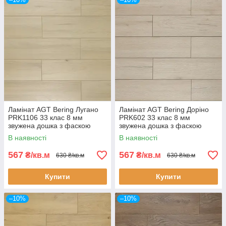
Ламінат AGT Bering Лугано
Ламінат AGT Bering Доріно
PRK1106 33 клас 8 мм
PRK602 33 клас 8 мм
звужена дошка з фаскою
звужена дошка з фаскою
В наявності
В наявності
567
567
₴/кв.м
₴/кв.м
630 ₴/кв.м
630 ₴/кв.м
Купити
Купити
–10%
–10%