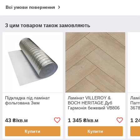
Всі умови повернення
З цим товаром також замовляють
Підкладка під ламінат
Ламінат VILLEROY &
Ламі
фольгована 3мм
BOCH HERITAGE Дуб
Патт
Гармонія бежевий VB806
3678
"ялинка" вологостійкий 32
воло
клас, 8мм з фаскою
8мм
43
1 345
1 2
₴/кв.м
₴/кв.м
Купити
Купити