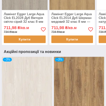
Ламінат Egger Large Aqua
Ламінат Egger Large Aqua
Ламі
Click EL2028 Дуб Вікторія
Click EL2014 Дуб Шерман
Clic
світло-сірий 32 клас 8 мм
медовий 32 клас 8 мм —
нату
— вологостійкий 24
вологостійкий ламінат 24
— во
711,98
711,98
711
₴/кв.м
₴/кв.м
години, широка дошка, з
години, широка дошка,
годи
734 ₴/кв.м
734 ₴/кв.м
734 ₴
фаскою
фаска 4V
фас
Купити
Купити
Акційні пропозиції та новинки
–3%
–3%