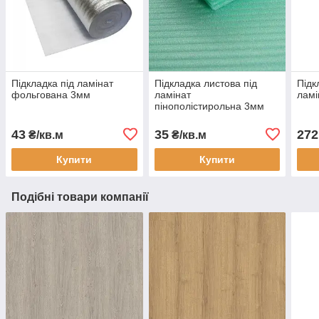
Підкладка під ламінат
Підкладка листова під
Підк
фольгована 3мм
ламінат
ламі
пінополістирольна 3мм
товщина
43
35
272
₴/кв.м
₴/кв.м
Купити
Купити
Подібні товари компанії