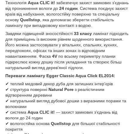
Технологія
Aqua CLIC it!
забезпечує захист замкових з'єднань
від проникнення вологи до
24 годин
. Система поєднує захист
країв від набухання, вологостійку поверхню та спеціальну
основу
Quellstop
, яка допомагає зберегти стабільність
ламінату при випадковому контакті з водою.
Завдяки підвищеній зносостійкості
33 класу
ламінат підходить
для приміщень із високим рівнем щоденного використання.
Його можна застосовувати у вітальнях, спальнях, кухнях,
передпокоях, офісах та інших зонах із відповідним
навантаженням. Фаска
4V
по всьому периметру планки
підкреслює кожну дошку після укладання та створює більш
натуральний вигляд дерев'яної підлоги.
Переваги ламінату Egger Classic Aqua Click EL2014:
✔ теплий медовий декор дуба для затишних інтер'єрів
✔ структура поверхні
Natural Pore
з реалістичним
відтворенням деревини
✔ натуральний вигляд дубової дошки з виразними порами та
волокнами
✔ система
Aqua CLIC it!
— захист замкових з'єднань від
вологи до 24 годин
✔ вологостійка основа
Quellstop
для більшої стабільності
покриття