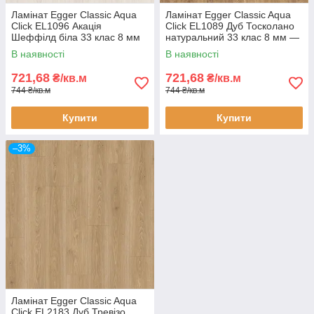
Ламінат Egger Classic Aqua
Ламінат Egger Classic Aqua
Click EL1096 Акація
Click EL1089 Дуб Тосколано
Шеффілд біла 33 клас 8 мм
натуральний 33 клас 8 мм —
— вологостійкий ламінат 24
вологостійкий ламінат 24
В наявності
В наявності
години, фаска 4V
години, фаска 4V
721,68
721,68
₴/кв.м
₴/кв.м
744 ₴/кв.м
744 ₴/кв.м
Купити
Купити
–3%
Ламінат Egger Classic Aqua
Click EL2183 Дуб Тревізо