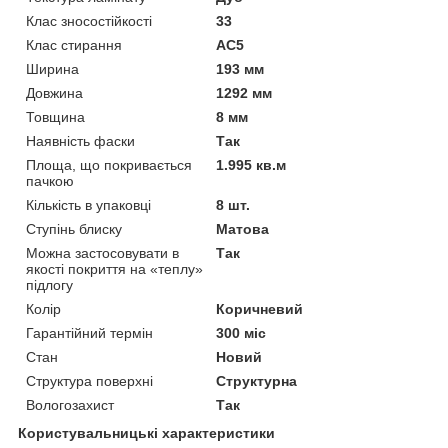
Клас зносостійкості
33
Клас стирання
АС5
Ширина
193 мм
Довжина
1292 мм
Товщина
8 мм
Наявність фаски
Так
Площа, що покривається
1.995 кв.м
пачкою
Кількість в упаковці
8 шт.
Ступінь блиску
Матова
Можна застосовувати в
Так
якості покриття на «теплу»
підлогу
Колір
Коричневий
Гарантійний термін
300 міс
Стан
Новий
Структура поверхні
Структурна
Вологозахист
Так
Користувальницькі характеристики