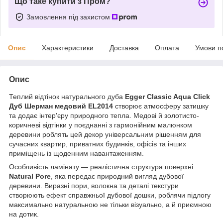
Що таке купити з Пром?
Замовлення під захистом
Опис
Характеристики
Доставка
Оплата
Умови п
Опис
Теплий відтінок натурального
дуб
а
Egger Classic Aqua Click
Дуб Шерман медовий EL2014
створює атмосферу затишку
та додає інтер'єру природного тепла. Медові й золотисто-
коричневі відтінки у поєднанні з гармонійним малюнком
деревини роблять цей декор універсальним рішенням для
сучасних квартир, приватних будинків, офісів та інших
приміщень із щоденним навантаженням.
Особливість ламінату — реалістична структура поверхні
Natural Pore
, яка передає природний вигляд дубової
деревини. Виразні пори, волокна та деталі текстури
створюють ефект справжньої дубової дошки, роблячи підлогу
максимально натуральною не тільки візуально, а й приємною
на дотик.