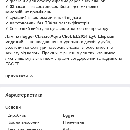
✔ фаска
4V
для ефекту окремих дерев'яних планок
✔
33 клас
— висока зносостійкість для житлових і
комерційних приміщень
✔ сумісний із системами теплої підлоги
✔ виготовлений без ПВХ та пластифікаторів
✔ безпечний вибір для сучасного житлового простору
Ламінат Egger Classic Aqua Click EL2014 Дуб Шерман
медовий
— це поєднання натурального дизайну дуба,
реалістичної фактури поверхні, високої зносостійкості та
захисту від вологи. Практичне рішення для тих, хто шукає
якісну підлогу з виглядом справжньої деревини та надійністю
EGGER.
Приховати
Характеристики
Основні
Виробник
Egger
Країна виробник
Німеччина
Текстура ламінату
Дуб