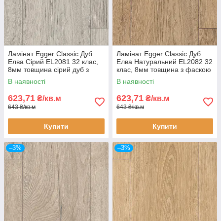
Ламінат Egger Classic Дуб
Ламінат Egger Classic Дуб
Елва Сірий EL2081 32 клас,
Елва Натуральний EL2082 32
8мм товщина сірий дуб з
клас, 8мм товщина з фаскою
фаскою
В наявності
В наявності
623,71
623,71
₴/кв.м
₴/кв.м
643 ₴/кв.м
643 ₴/кв.м
Купити
Купити
–3%
–3%