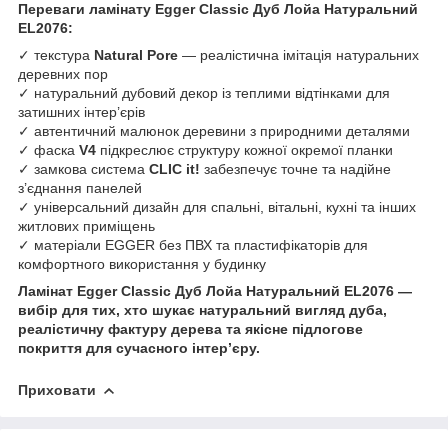
Переваги ламінату Egger Classic Дуб Лойа Натуральний
EL2076:
✓ текстура
Natural Pore
— реалістична імітація натуральних
деревних пор
✓ натуральний дубовий декор із теплими відтінками для
затишних інтер’єрів
✓ автентичний малюнок деревини з природними деталями
✓ фаска
V4
підкреслює структуру кожної окремої планки
✓ замкова система
CLIC it!
забезпечує точне та надійне
з’єднання панелей
✓ універсальний дизайн для спальні, вітальні, кухні та інших
житлових приміщень
✓ матеріали EGGER без ПВХ та пластифікаторів для
комфортного використання у будинку
Ламінат Egger Classic Дуб Лойа Натуральний EL2076 —
вибір для тих, хто шукає натуральний вигляд дуба,
реалістичну фактуру дерева та якісне підлогове
покриття для сучасного інтер’єру.
Приховати