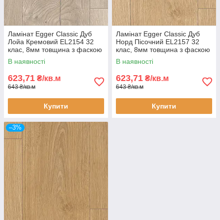
Ламінат Egger Classic Дуб
Ламінат Egger Classic Дуб
Лойа Кремовий EL2154 32
Норд Пісочний EL2157 32
клас, 8мм товщина з фаскою
клас, 8мм товщина з фаскою
В наявності
В наявності
623,71
623,71
₴/кв.м
₴/кв.м
643 ₴/кв.м
643 ₴/кв.м
Купити
Купити
–3%