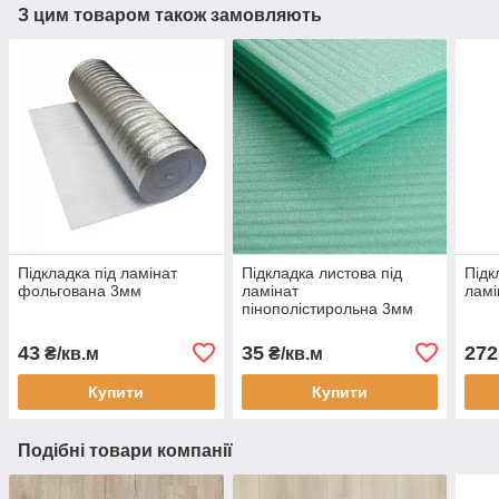
З цим товаром також замовляють
Підкладка під ламінат
Підкладка листова під
Підк
фольгована 3мм
ламінат
ламі
пінополістирольна 3мм
товщина
43
35
272
₴/кв.м
₴/кв.м
Купити
Купити
Подібні товари компанії