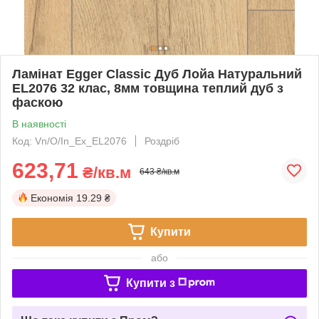
Ламінат Egger Classic Дуб Лойа Натуральний
EL2076 32 клас, 8мм товщина теплий дуб з
фаскою
В наявності
Код: Vn/О/In_Ex_EL2076
Роздріб
623,71
₴/кв.м
643 ₴/кв.м
Економія
19.29 ₴
Купити
або
Купити з