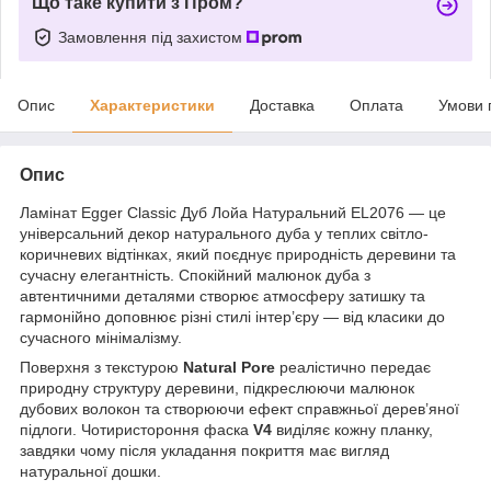
Що таке купити з Пром?
Замовлення під захистом
Опис
Характеристики
Доставка
Оплата
Умови 
Опис
Ламінат Egger Classic Дуб Лойа
На
туральний EL2076 — це
універсальний декор натурального дуба у теплих світло-
коричневих відтінках, який поєднує природність деревини та
сучасну елегантність. Спокійний малюнок дуба з
автентичними деталями створює атмосферу затишку та
гармонійно доповнює різні стилі інтер’єру — від класики до
сучасного мінімалізму.
Поверхня з текстурою
Natural Pore
реалістично передає
природну структуру деревини, підкреслюючи малюнок
дубових волокон та створюючи ефект справжньої дерев’яної
підлоги. Чотиристороння фаска
V4
виділяє кожну планку,
завдяки чому після укладання покриття має вигляд
натуральної дошки.