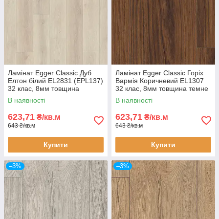
Ламінат Egger Classic Дуб
Ламінат Egger Classic Горіх
Елтон білий EL2831 (EPL137)
Вармія Коричневий EL1307
32 клас, 8мм товщина
32 клас, 8мм товщина темне
світлий дуб з фаскою
дерево з фаскою
В наявності
В наявності
623,71
623,71
₴/кв.м
₴/кв.м
643 ₴/кв.м
643 ₴/кв.м
Купити
Купити
–3%
–3%