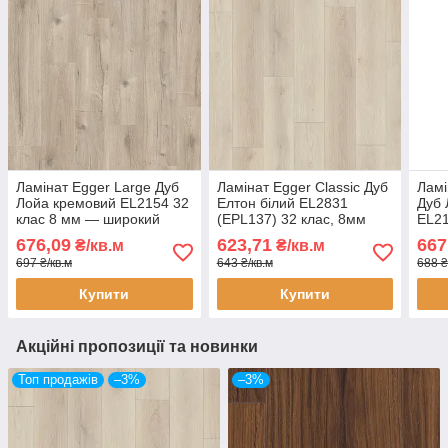
Ламінат Egger Large Дуб
Ламінат Egger Classic Дуб
Ламі
Лойа кремовий EL2154 32
Елтон білий EL2831
Дуб
клас 8 мм — широкий
(EPL137) 32 клас, 8мм
EL21
ламінат під світлий дуб, з
товщина світлий дуб з
ламі
676,09
623,71
667
₴/кв.м
₴/кв.м
фаскою 4V
фаскою
дуб 
697 ₴/кв.м
643 ₴/кв.м
688 ₴
Купити
Купити
Акційні пропозиції та новинки
Топ продажів
–3%
–3%