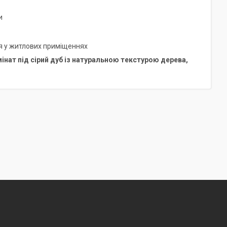
и
я у житлових приміщеннях
мінат під сірий дуб із натуральною текстурою дерева,