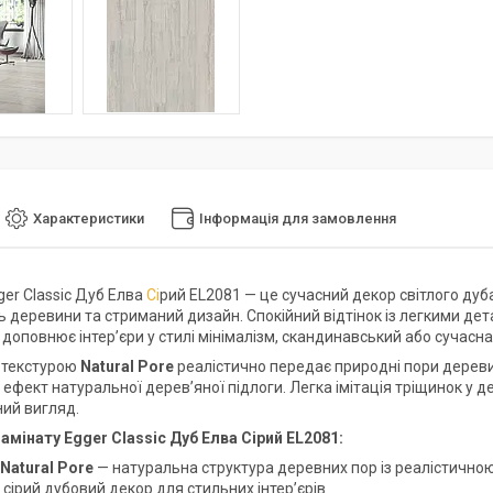
Характеристики
Інформація для замовлення
er Classic Дуб Елва
Сі
рий EL2081 — це сучасний декор світлого дуба
ь деревини та стриманий дизайн. Спокійний відтінок із легкими д
доповнює інтер’єри у стилі мінімалізм, скандинавський або сучасна
 текстурою
Natural Pore
реалістично передає природні пори дерев
фект натуральної дерев’яної підлоги. Легка імітація тріщинок у де
ний вигляд.
амінату Egger Classic Дуб Елва Сірий EL2081:
Natural Pore
— натуральна структура деревних пор із реалістичн
сірий дубовий декор для стильних інтер’єрів