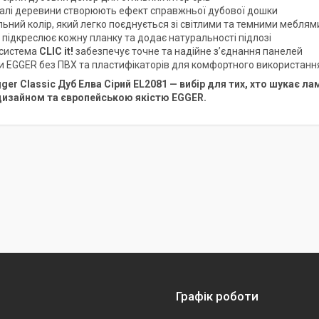
талі деревини створюють ефект справжньої дубової дошки
льний колір, який легко поєднується зі світлими та темними меблям
 підкреслює кожну планку та додає натуральності підлозі
 система
CLIC it!
забезпечує точне та надійне з’єднання панелей
и EGGER без ПВХ та пластифікаторів для комфортного використанн
ger Classic Дуб Елва Сірий EL2081 — вибір для тих, хто шукає ла
дизайном та європейською якістю EGGER.
Графік роботи