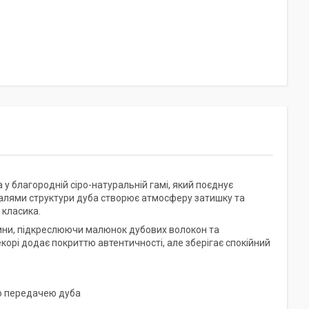
 у благородній сіро-натуральній гамі, який поєднує
еталями структури дуба створює атмосферу затишку та
 класика.
ини, підкреслюючи малюнок дубових волокон та
корі додає покриттю автентичності, але зберігає спокійний
ою передачею дуба