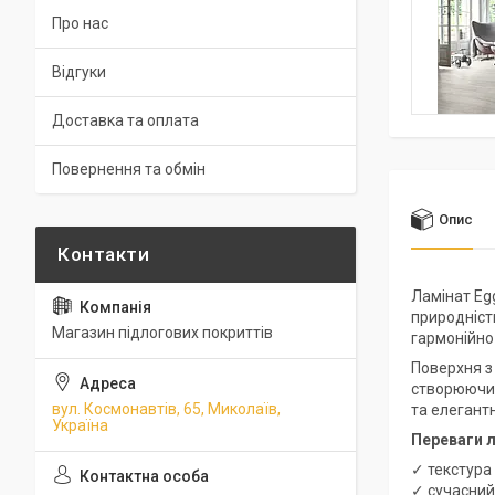
Про нас
Відгуки
Доставка та оплата
Повернення та обмін
Опис
Ламінат Egg
природніст
Магазин підлогових покриттів
гармонійно 
Поверхня з
створюючи е
вул. Космонавтів, 65, Миколаїв,
та елегант
Україна
Переваги л
✓ текстура
✓ сучасний 