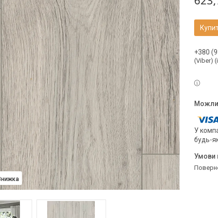
623,
Купи
+380 (9
(Viber) 
У компа
будь-я
поверн