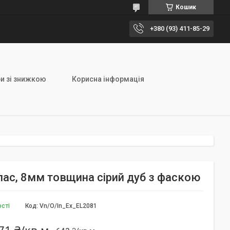
Кошик
+380 (93) 411-85-29
и зі знижкою
Корисна інформація
клас, 8мм товщина сірий дуб з фаскою
ості
Код:
Vn/О/In_Ex_EL2081