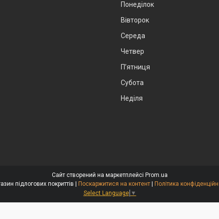
Понеділок
Вівторок
Середа
Четвер
Пʼятниця
Субота
Неділя
Сайт створений на маркетплейсі
Prom.ua
Магазин підлогових покриттів |
Поскаржитися на контент
|
Політика конфіденційн
Select Language
▼