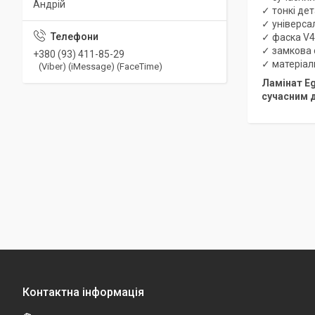
Андрій
✓ тонкі де
✓ універса
✓ фаска V4
✓ замкова
+380 (93) 411-85-29
✓ матеріал
(Viber) (iMessage) (FaceTime)
Ламінат Eg
сучасним 