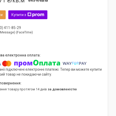
71 ₴/кв.м
643 ₴/кв.м
ти
Купити з
3) 411-85-29
(iMessage) (FaceTime)
нії підключені електронні платежі. Тепер ви можете купити
кий товар не покидаючи сайту.
ення товару протягом 14 днів
за домовленістю