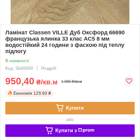
Ламінат Classen VILLE Дуб Оксфорд 66690
французька ялинка 33 клас AC5 8 мм
водостійкий 24 години з фаскою під теплу
підлогу
В наявності
Код: Sb66690
Роздріб
950,40
₴/кв.м
1 080 ₴/кв.м
Економія
129.60 ₴
Купити
або
Купити з