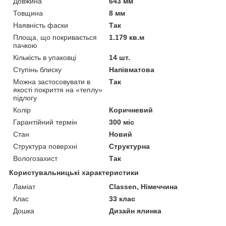
Довжина
643 мм
Товщина
8 мм
Наявність фаски
Так
Площа, що покривається
1.179 кв.м
пачкою
Кількість в упаковці
14 шт.
Ступінь блиску
Напівматова
Можна застосовувати в
Так
якості покриття на «теплу»
підлогу
Колір
Коричневий
Гарантійний термін
300 міс
Стан
Новий
Структура поверхні
Структурна
Вологозахист
Так
Користувальницькі характеристики
Ламіат
Classen, Німеччина
Клас
33 клас
Дошка
Дизайн ялинка