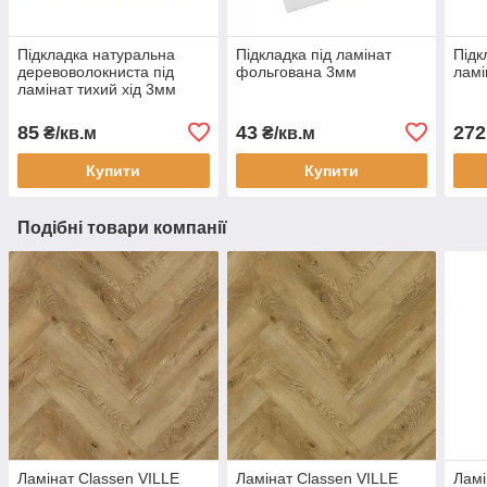
Підкладка натуральна
Підкладка під ламінат
Підк
деревоволокниста під
фольгована 3мм
ламі
ламінат тихий хід 3мм
85
43
272
₴/кв.м
₴/кв.м
Купити
Купити
Подібні товари компанії
Ламінат Classen VILLE
Ламінат Classen VILLE
Ламі