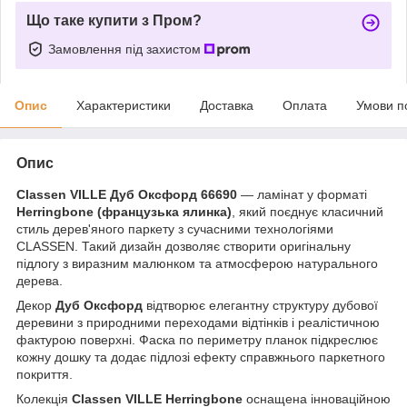
Що таке купити з Пром?
Замовлення під захистом
Опис
Характеристики
Доставка
Оплата
Умови п
Опис
Classen VILLE Дуб Оксфорд 66690
— ламінат у форматі
Herringbone (французька ялинка)
, який поєднує класичний
стиль дерев'яного паркету з сучасними технологіями
CLASSEN. Такий дизайн дозволяє створити оригінальну
підлогу з виразним малюнком та атмосферою натурального
дерева.
Декор
Дуб Оксфорд
відтворює елегантну структуру дубової
деревини з природними переходами відтінків і реалістичною
фактурою поверхні. Фаска по периметру планок підкреслює
кожну дошку та додає підлозі ефекту справжнього паркетного
покриття.
Колекція
Classen VILLE Herringbone
оснащена інноваційною