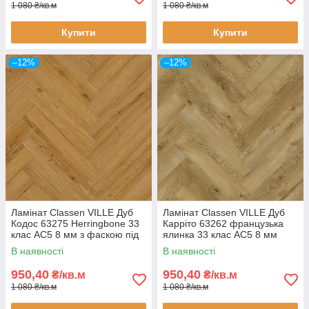
1 080 ₴/кв.м
1 080 ₴/кв.м
Купити
Купити
–12%
–12%
Ламінат Classen VILLE Дуб
Ламінат Classen VILLE Дуб
Кодос 63275 Herringbone 33
Карріто 63262 французька
клас AC5 8 мм з фаскою під
ялинка 33 клас AC5 8 мм
теплу підлогу
водостійкий 24 години з
В наявності
В наявності
фаскою під теплу підлогу
950,40
950,40
₴/кв.м
₴/кв.м
1 080 ₴/кв.м
1 080 ₴/кв.м