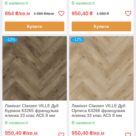
підлогу
водостійкий 24 години з
В наявності
В наявності
фаскою
864
950,40
₴/кв.м
₴
1 080 ₴/кв.м
1 080 ₴
Купити
Купити
–12%
–12%
Ламінат Classen VILLE Дуб
Ламінат Classen VILLE Дуб
Буріана 63265 французька
Орпеса 63266 французька
ялинка 33 клас AC5 8 мм
ялинка 33 клас AC5 8 мм
водостійкий 24 години з
водостійкий 24 години з
В наявності
В наявності
фаскою під теплу підлогу
фаскою під теплу підлогу
950,40
950,40
₴/кв.м
₴/кв.м