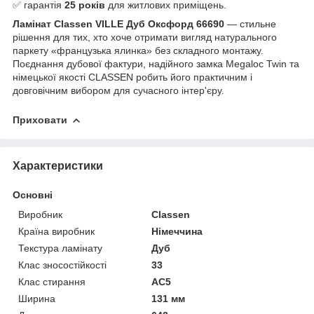
✅ гарантія
25 років
для житлових приміщень.
Ламінат Classen VILLE Дуб Оксфорд 66690
— стильне
рішення для тих, хто хоче отримати вигляд натурального
паркету «французька ялинка» без складного монтажу.
Поєднання дубової фактури, надійного замка Megaloc Twin та
німецької якості CLASSEN робить його практичним і
довговічним вибором для сучасного інтер'єру.
Приховати
Характеристики
Основні
Виробник
Classen
Країна виробник
Німеччина
Текстура ламінату
Дуб
Клас зносостійкості
33
Клас стирання
АС5
Ширина
131 мм