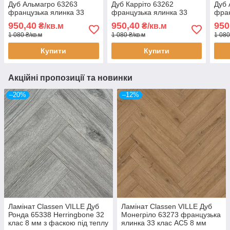
Дуб Альмагро 63263
Дуб Карріто 63262
Дуб 
французька ялинка 33
французька ялинка 33
фран
клас AC5 8 мм
клас AC5 8 мм
клас
950,40
950,40
950
₴/кв.м
₴/кв.м
водостійкий 24 години з
водостійкий 24 години з
водо
1 080 ₴/кв.м
1 080 ₴/кв.м
1 080
фаскою під теплу підлогу
фаскою під теплу підлогу
фаск
Купити
Купити
Акційні пропозиції та новинки
–20%
–12%
Ламінат Classen VILLE Дуб
Ламінат Classen VILLE Дуб
Ронда 65338 Herringbone 32
Монегріло 63273 французька
клас 8 мм з фаскою під теплу
ялинка 33 клас AC5 8 мм