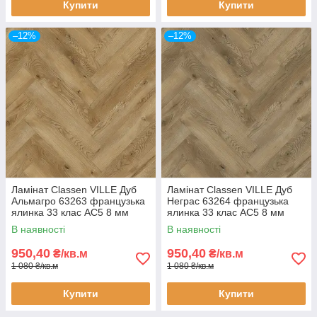
Купити
Купити
–12%
–12%
Ламінат Classen VILLE Дуб
Ламінат Classen VILLE Дуб
Альмагро 63263 французька
Неграс 63264 французька
ялинка 33 клас AC5 8 мм
ялинка 33 клас AC5 8 мм
водостійкий 24 години з
водостійкий 24 години з
В наявності
В наявності
фаскою під теплу підлогу
фаскою під теплу підлогу
950,40
950,40
₴/кв.м
₴/кв.м
1 080 ₴/кв.м
1 080 ₴/кв.м
Купити
Купити