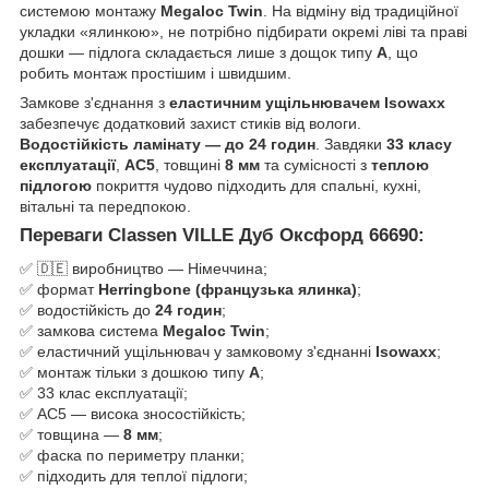
системою монтажу
Megaloc Twin
. На відміну від традиційної
укладки «ялинкою», не потрібно підбирати окремі ліві та праві
дошки — підлога складається лише з дощок типу
А
, що
робить монтаж простішим і швидшим.
Замкове з'єднання з
еластичним ущільнювачем Isowaxx
забезпечує додатковий захист стиків від вологи.
Водостійкість ламінату — до 24 годин
. Завдяки
33 класу
експлуатації
,
AC5
, товщині
8 мм
та сумісності з
теплою
підлогою
покриття чудово підходить для спальні, кухні,
вітальні та передпокою.
Переваги Classen VILLE Дуб Оксфорд 66690:
✅ 🇩🇪 виробництво — Німеччина;
✅ формат
Herringbone (французька ялинка)
;
✅ водостійкість до
24 годин
;
✅ замкова система
Megaloc Twin
;
✅ еластичний ущільнювач у замковому з'єднанні
Isowaxx
;
✅ монтаж тільки з дошкою типу
А
;
✅ 33 клас експлуатації;
✅ AC5 — висока зносостійкість;
✅ товщина —
8 мм
;
✅ фаска по периметру планки;
✅ підходить для теплої підлоги;