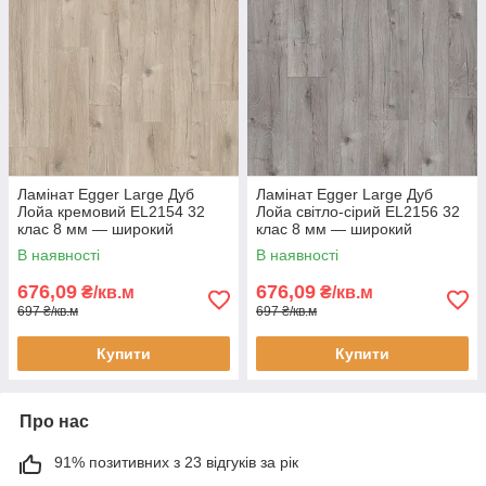
Ламінат Egger Large Дуб
Ламінат Egger Large Дуб
Лойа кремовий EL2154 32
Лойа світло-сірий EL2156 32
клас 8 мм — широкий
клас 8 мм — широкий
ламінат під світлий дуб, з
ламінат під сірий дуб, фаска
В наявності
В наявності
фаскою 4V
4V
676,09
676,09
₴/кв.м
₴/кв.м
697 ₴/кв.м
697 ₴/кв.м
Купити
Купити
Про нас
91% позитивних з 23 відгуків за рік