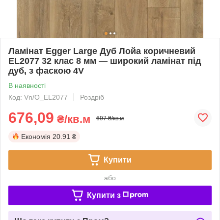
Ламінат Egger Large Дуб Лойа коричневий
EL2077 32 клас 8 мм — широкий ламінат під
дуб, з фаскою 4V
В наявності
Код: Vn/O_EL2077
Роздріб
676,09
₴/кв.м
697 ₴/кв.м
Економія
20.91 ₴
Купити
або
Купити з