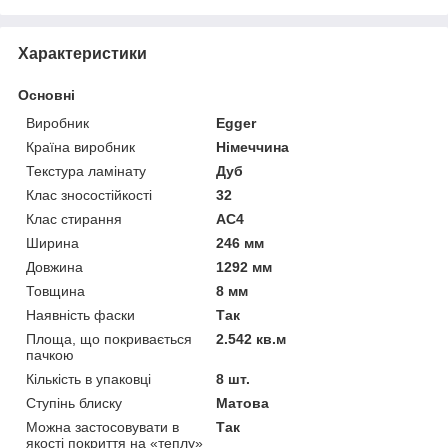
Характеристики
Основні
Виробник
Egger
Країна виробник
Німеччина
Текстура ламінату
Дуб
Клас зносостійкості
32
Клас стирання
АС4
Ширина
246 мм
Довжина
1292 мм
Товщина
8 мм
Наявність фаски
Так
Площа, що покривається
2.542 кв.м
пачкою
Кількість в упаковці
8 шт.
Ступінь блиску
Матова
Можна застосовувати в
Так
якості покриття на «теплу»