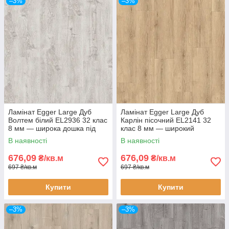
–3%
–3%
Ламінат Egger Large Дуб
Ламінат Egger Large Дуб
Волтем білий EL2936 32 клас
Карлін пісочний EL2141 32
8 мм — широка дошка під
клас 8 мм — широкий
світлий білий дуб, фаска 4V
ламінат під дуб, з фаскою 4V
В наявності
В наявності
676,09
676,09
₴/кв.м
₴/кв.м
697 ₴/кв.м
697 ₴/кв.м
Купити
Купити
–3%
–3%