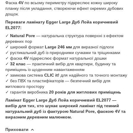
Фаска
4V
по всьому периметру підкреслює кожну широку
планку після укладання, створюючи ефект окремих дубових
дощок.
Переваги ламінату Egger Large Дуб Лойа коричневий
EL2077:
✓
Natural Pore
— натуральна структура поверхні з ефектом
деревних пор
✓ широкий формат
Large 246 мм
для виразної підлоги
✓ рустикальний дуб із природними сучками та тріщинками
✓ фаска
4V
підкреслює формат натуральної дошки
✓
32 клас
— практичний вибір для квартири, будинку та
приміщень із щоденним навантаженням
✓ замкова система
CLIC it!
для надійного та точного монтажу
✓ без ПВХ та пластифікаторів — безпечний вибір для
житлового простору
✓ гарантія виробника
20 років для житлових приміщень
Ламінат Egger Large Дуб Лойа коричневий EL2077 —
вибір для тих, хто шукає широкий ламінат під темний
натуральний дуб із фактурою Natural Pore, фаскою 4V та
виразним деревним малюнком.
Приховати