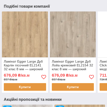
Подібні товари компанії
Ламінат Egger Large Дуб
Ламінат Egger Large Дуб
Ламі
Карлін пісочний EL2141
Лойа кремовий EL2154 32
Clic
32 клас 8 мм — широкий
клас 8 мм — широкий
медо
ламінат під дуб, з фаскою
ламінат під світлий дуб, з
воло
676,09
676,09
711
₴/кв.м
₴/кв.м
4V
фаскою 4V
годи
697 ₴/кв.м
697 ₴/кв.м
734 ₴
фас
Купити
Купити
Акційні пропозиції та новинки