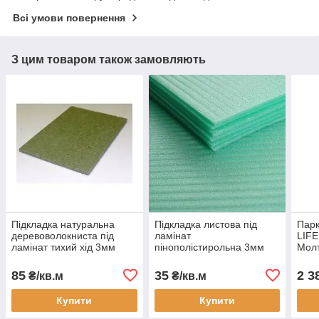
Всі умови повернення
З цим товаром також замовляють
Підкладка натуральна
Підкладка листова під
Парк
деревоволокниста під
ламінат
LIF
ламінат тихий хід 3мм
пінополістирольна 3мм
Мол
товщина
трьо
без 
85
35
2 3
₴/кв.м
₴/кв.м
Купити
Купити