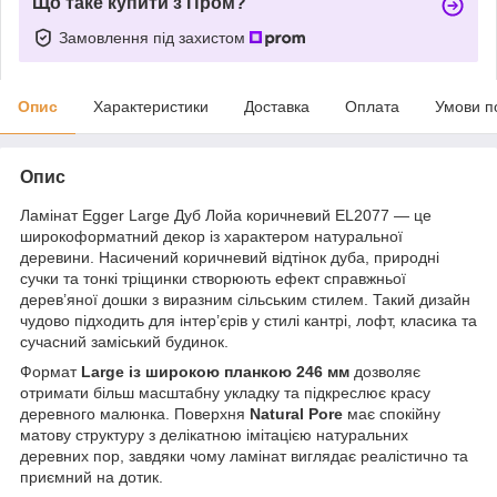
Що таке купити з Пром?
Замовлення під захистом
Опис
Характеристики
Доставка
Оплата
Умови п
Опис
Ламінат Egger Large Дуб Лойа коричневий EL2077 — це
широкоформатний декор із характером натуральної
деревини. Насичений коричневий відтінок дуба, природні
сучки та тонкі тріщинки створюють ефект справжньої
дерев’яної дошки з виразним сільським стилем. Такий дизайн
чудово підходить для інтер’єрів у стилі кантрі, лофт, класика та
сучасний заміський будинок.
Формат
Large із широкою планкою 246 мм
дозволяє
отримати більш масштабну укладку та підкреслює красу
деревного малюнка. Поверхня
Natural Pore
має спокійну
матову структуру з делікатною імітацією натуральних
деревних пор, завдяки чому ламінат виглядає реалістично та
приємний на дотик.