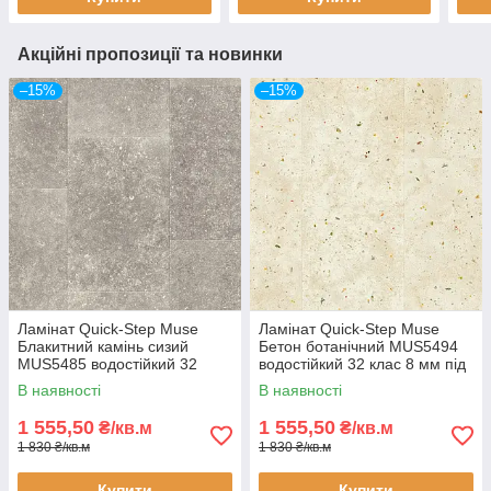
Акційні пропозиції та новинки
–15%
–15%
Ламінат Quick-Step Muse
Ламінат Quick-Step Muse
Блакитний камінь сизий
Бетон ботанічний MUS5494
MUS5485 водостійкий 32
водостійкий 32 клас 8 мм під
клас 8 мм під камінь з
камінь з фаскою
В наявності
В наявності
фаскою
1 555,50
1 555,50
₴/кв.м
₴/кв.м
1 830 ₴/кв.м
1 830 ₴/кв.м
Купити
Купити