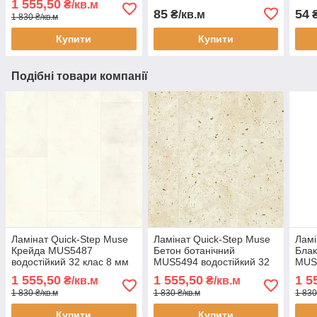
1 555,50
₴/кв.м
мм водостійкий широка
85
54
₴/кв.м
₴
1 830 ₴/кв.м
дошка з мікрофаскою
Купити
Купити
Подібні товари компанії
Ламінат Quick-Step Muse
Ламінат Quick-Step Muse
Ламі
Крейда MUS5487
Бетон ботанічний
Блак
водостійкий 32 клас 8 мм
MUS5494 водостійкий 32
MUS5
під камінь з фаскою
клас 8 мм під камінь з
клас
1 555,50
1 555,50
1 5
₴/кв.м
₴/кв.м
фаскою
фас
1 830 ₴/кв.м
1 830 ₴/кв.м
1 830
Купити
Купити