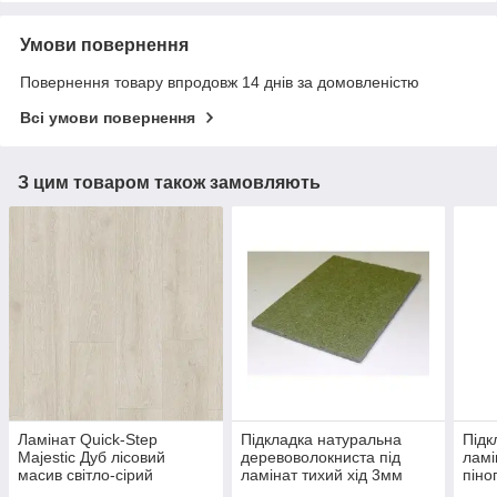
Умови повернення
Повернення товару впродовж 14 днів за домовленістю
Всі умови повернення
З цим товаром також замовляють
Ламінат Quick-Step
Підкладка натуральна
Підк
Majestic Дуб лісовий
деревоволокниста під
ламі
масив світло-сірий
ламінат тихий хід 3мм
піно
MJ3547 AC4 32 клас 9,5
тов