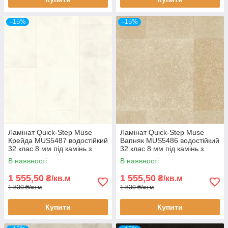
–15%
–15%
Ламінат Quick-Step Muse
Ламінат Quick-Step Muse
Крейда MUS5487 водостійкий
Вапняк MUS5486 водостійкий
32 клас 8 мм під камінь з
32 клас 8 мм під камінь з
фаскою
фаскою
В наявності
В наявності
1 555,50
1 555,50
₴/кв.м
₴/кв.м
1 830 ₴/кв.м
1 830 ₴/кв.м
Купити
Купити