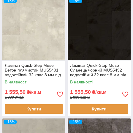
–15%
–15%
Ламінат Quick-Step Muse
Ламінат Quick-Step Muse
Бетон плямистий MUS5491
Сланець чорний MUS5492
водостійкий 32 клас 8 мм під
водостійкий 32 клас 8 мм під
камінь з фаскою
камінь з фаскою
В наявності
В наявності
1 555,50
1 555,50
₴/кв.м
₴/кв.м
1 830 ₴/кв.м
1 830 ₴/кв.м
Купити
Купити
–15%
–15%