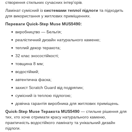
створення стильних сучасних інтер'єрів.
Ламінат сумісний із
системами теплої підлоги
та підходить
для використання у житлових приміщеннях.
Переваги Quick-Step Muse MUS5490:
виробництво — Бельгія;
реалістичний дизайн натурального каменю;
теплий декор теракота;
32 клас зносостійкості;
товщина 8 мм;
водостійкий;
автентична фаска;
захист Scratch Guard від подряпин;
сумісний із теплою підлогою;
довічна гарантія виробника для житлових приміщень.
Quick-Step Muse Теракота MUS5490
— стильне рішення для
тих, хто хоче отримати красу натурального каменю,
практичність водостійкого ламінату та унікальний дизайн
підлоги.