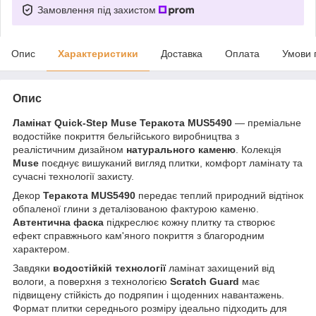
Замовлення під захистом
Опис
Характеристики
Доставка
Оплата
Умови 
Опис
Ламінат Quick-Step Muse Теракота MUS5490
— преміальне
водостійке покриття бельгійського виробництва з
реалістичним дизайном
натурального каменю
. Колекція
Muse
поєднує вишуканий вигляд плитки, комфорт ламінату та
сучасні технології захисту.
Декор
Теракота MUS5490
передає теплий природний відтінок
обпаленої глини з деталізованою фактурою каменю.
Автентична фаска
підкреслює кожну плитку та створює
ефект справжнього кам'яного покриття з благородним
характером.
Завдяки
водостійкій технології
ламінат захищений від
вологи, а поверхня з технологією
Scratch Guard
має
підвищену стійкість до подряпин і щоденних навантажень.
Формат плитки середнього розміру ідеально підходить для