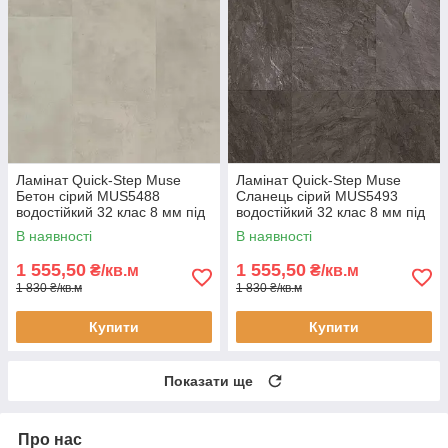
Ламінат Quick-Step Muse
Ламінат Quick-Step Muse
Бетон сірий MUS5488
Сланець сірий MUS5493
водостійкий 32 клас 8 мм під
водостійкий 32 клас 8 мм під
камінь з фаскою
камінь з фаскою
В наявності
В наявності
1 555,50
1 555,50
₴/кв.м
₴/кв.м
1 830 ₴/кв.м
1 830 ₴/кв.м
Купити
Купити
Показати ще
Про нас