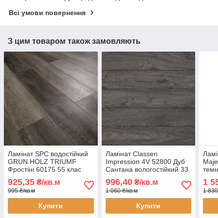
Всі умови повернення
З цим товаром також замовляють
Ламінат SPC водостійкий
Ламінат Classen
Ламі
GRUN HOLZ TRIUMF
Impression 4V 52800 Дуб
Maje
Фростіні 60175 55 клас
Сантана вологостійкий 33
темн
6мм товщина вузька
клас AC5 10 мм вузька
32 к
925,35
996,40
1 5
₴/кв.м
₴/кв.м
дошка з фаскою
дошка з фаскою
водо
995 ₴/кв.м
1 060 ₴/кв.м
1 830
з мі
Купити
Купити