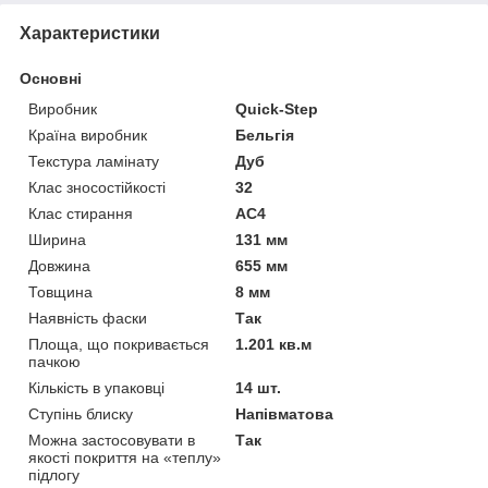
Характеристики
Основні
Виробник
Quick-Step
Країна виробник
Бельгія
Текстура ламінату
Дуб
Клас зносостійкості
32
Клас стирання
АС4
Ширина
131 мм
Довжина
655 мм
Товщина
8 мм
Наявність фаски
Так
Площа, що покривається
1.201 кв.м
пачкою
Кількість в упаковці
14 шт.
Ступінь блиску
Напівматова
Можна застосовувати в
Так
якості покриття на «теплу»
підлогу