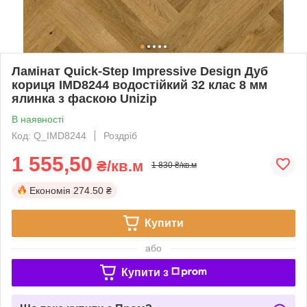
Ламінат Quick-Step Impressive Design Дуб
кориця IMD8244 водостійкий 32 клас 8 мм
ялинка з фаскою Unizip
В наявності
Код: Q_IMD8244
Роздріб
1 555,50
₴/кв.м
1 830 ₴/кв.м
Економія
274.50 ₴
Купити
або
Купити з