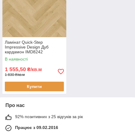
Ламінат Quick-Step
Impressive Design Дуб
кардамон IMD8242
водостійкий 32 клас 8 мм
В наявності
ялинка з фаскою Unizip
1 555,50
₴/кв.м
1 830 ₴/кв.м
Купити
Про нас
92% позитивних з 25 відгуків за рік
Працює з 09.02.2016