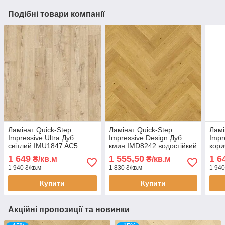
Подібні товари компанії
Ламінат Quick-Step
Ламінат Quick-Step
Ламі
Impressive Ultra Дуб
Impressive Design Дуб
Impr
світлий IMU1847 AC5
кмин IMD8242 водостійкий
кори
водостійкий для ванної
32 клас 8 мм ялинка з
33 к
1 649
1 555,50
1 6
₴/кв.м
₴/кв.м
кімнати кухні 33 клас 12
фаскою Unizip
для 
1 940 ₴/кв.м
1 830 ₴/кв.м
1 940
мм з фаскою
Купити
Купити
Акційні пропозиції та новинки