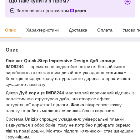
Що таке купити з Пром?
Замовлення під захистом
Опис
Характеристики
Доставка
Оплата
Умови п
Опис
Ламінат Quick-Step Impressive Design Дуб кориця
IMD8244
— преміальне водостійке покриття бельгійського
виробництва з елегантним дизайном укладання
«ялинка»
.
Колекція поєднує красу натурального дерева та практичність
сучасного ламінату.
Декор
Дуб кориця IMD8244
має теплий коричневий відтінок із
реалістичною структурою дуба, що створює ефект
натуральної паркетної підлоги.
Фаска
підкреслює кожну
планку та робить малюнок «ялинка» більш виразним.
Система
Unizip
спрощує укладання: універсальні планки
з'єднуються з обох боків, тому не потрібно підбирати окремо
ліві та праві дошки. Монтаж підлоги «ялинкою» стає швидшим
і зручнішим.