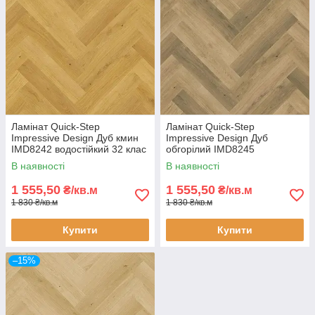
Ламінат Quick-Step
Ламінат Quick-Step
Impressive Design Дуб кмин
Impressive Design Дуб
IMD8242 водостійкий 32 клас
обгорілий IMD8245
8 мм ялинка з фаскою Unizip
водостійкий 32 клас 8 мм
В наявності
В наявності
ялинка з фаскою Unizip
1 555,50
1 555,50
₴/кв.м
₴/кв.м
1 830 ₴/кв.м
1 830 ₴/кв.м
Купити
Купити
–15%