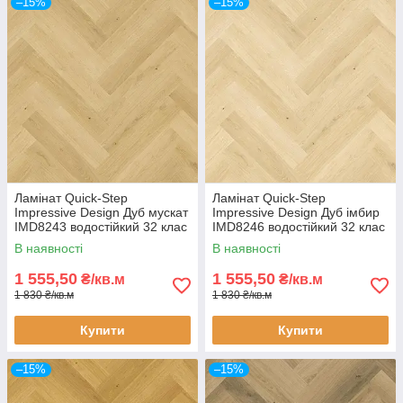
–15%
–15%
Ламінат Quick-Step
Ламінат Quick-Step
Impressive Design Дуб мускат
Impressive Design Дуб імбир
IMD8243 водостійкий 32 клас
IMD8246 водостійкий 32 клас
8 мм ялинка з фаскою Unizip
8 мм ялинка з фаскою Unizip
В наявності
В наявності
1 555,50
1 555,50
₴/кв.м
₴/кв.м
1 830 ₴/кв.м
1 830 ₴/кв.м
Купити
Купити
–15%
–15%