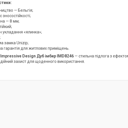
стики:
ництво — Бельгія;
с зносостійкості;
на — 8 мм;
ійкий;
н укладання «ялинка»;
;
а замка Unizip;
на гарантія для житлових приміщень.
 Impressive Design Дуб імбир IMD8246
— стильна підлога з ефекто
адійний захист для щоденного використання.