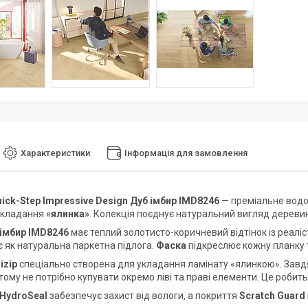
Характеристики
Інформація для замовлення
ick-Step Impressive Design Дуб імбир IMD8246
— преміальне водо
укладання
«ялинка»
. Колекція поєднує натуральний вигляд деревини
 імбир IMD8246
має теплий золотисто-коричневий відтінок із реал
є як натуральна паркетна підлога.
Фаска
підкреслює кожну планку 
izip
спеціально створена для укладання ламінату «ялинкою». Завдяк
 тому не потрібно купувати окремо ліві та праві елементи. Це роби
HydroSeal
забезпечує захист від вологи, а покриття
Scratch Guard