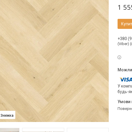
1 55
Купи
+380 (9
(Viber) 
У компа
будь-я
поверн