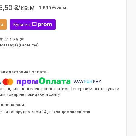
5,50 ₴/кв.м
1 830 ₴/кв.м
ти
Купити з
3) 411-85-29
(iMessage) (FaceTime)
нії підключені електронні платежі. Тепер ви можете купити
кий товар не покидаючи сайту.
ення товару протягом 14 днів
за домовленістю