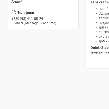
Андрій
Характери
вироб
32 кла
товщи
+380 (93) 411-85-29
водост
(Viber) (iMessage) (FaceTime)
дизай
фаска
систем
довіч
Quick-Step
монтаж і н