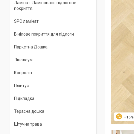
Ламінат. Ламіноване підлогове
покриття.
SPC ламінат
Вінілове покриття для підлоги
Паркетна Дошка
Лінолеум
Ковролін
Плінтус
Підкладка
Терасна дошка
–15%
Штучна трава