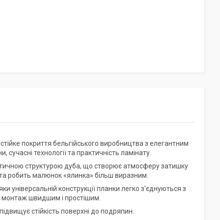
стійке покриття бельгійського виробництва з елегантним
, сучасні технології та практичність ламінату.
істичною структурою дуба, що створює атмосферу затишку
та робить малюнок «ялинка» більш виразним.
и універсальній конструкції планки легко з'єднуються з
ть монтаж швидшим і простішим.
підвищує стійкість поверхні до подряпин.