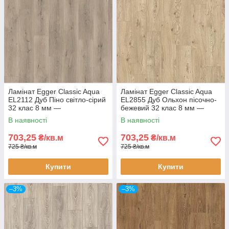
Ламінат Egger Classic Aqua
Ламінат Egger Classic Aqua
EL2112 Дуб Піно світло-сірий
EL2855 Дуб Ольхон пісочно-
32 клас 8 мм —
бежевий 32 клас 8 мм —
вологостійкий ламінат під
вологостійкий ламінат під
В наявності
В наявності
світлий дуб, фаска 4V
світлий дуб, фаска 4V
703,25
703,25
₴/кв.м
₴/кв.м
725 ₴/кв.м
725 ₴/кв.м
Купити
Купити
–3%
–3%