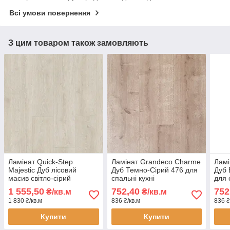
Всі умови повернення
З цим товаром також замовляють
Ламінат Quick-Step
Ламінат Grandeco Charme
Ламі
Majestic Дуб лісовий
Дуб Темно-Сірий 476 для
Дуб 
масив світло-сірий
спальні кухні
для 
MJ3547 AC4 32 клас 9,5
вологостійкий 32 клас,
воло
1 555,50
752,40
752
₴/кв.м
₴/кв.м
мм водостійкий широка
8мм з фаскою
8мм
1 830 ₴/кв.м
836 ₴/кв.м
836 ₴
дошка з мікрофаскою
Купити
Купити