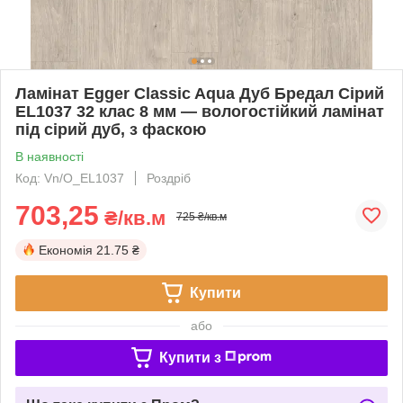
Ламінат Egger Classic Aqua Дуб Бредал Сірий
EL1037 32 клас 8 мм — вологостійкий ламінат
під сірий дуб, з фаскою
В наявності
Код: Vn/О_EL1037
Роздріб
703,25
₴/кв.м
725 ₴/кв.м
Економія
21.75 ₴
Купити
або
Купити з