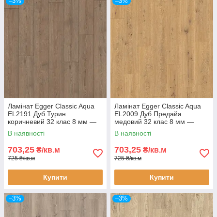
–3%
–3%
Ламінат Egger Classic Aqua
Ламінат Egger Classic Aqua
EL2191 Дуб Турин
EL2009 Дуб Предайа
коричневий 32 клас 8 мм —
медовий 32 клас 8 мм —
вологостійкий ламінат під
вологостійкий ламінат під
В наявності
В наявності
темний дуб, з фаскою 4V
медовий дуб, з фаскою 4V
703,25
703,25
₴/кв.м
₴/кв.м
725 ₴/кв.м
725 ₴/кв.м
Купити
Купити
–3%
–3%