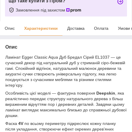
Що таке купити з Пром?
Замовлення під захистом
Опис
Характеристики
Доставка
Оплата
Умови 
Опис
Ламінат Egger Classic Aqua Дуб
Бр
едал Сірий EL1037 — це
сучасний декор під натуральний дуб у стриманій сіро-бежевій
гамі. Спокійний відтінок, натуральний малюнок деревини та
акуратні сучки створюють універсальну підлогу, яка легко
поєднується з сучасними меблями та різними стилями
інтер’єру.
Особливість цієї моделі — фактурна поверхня
Deepskin
, яка
реалістично передає структуру натурального дерева з більш
вираженим відчуттям пор і деревних деталей. Завдяки цьому
ламінат виглядає максимально близько до справжньої дубової
дошки.
Фаска
4V
по всьому периметру підкреслює кожну планку
після укладання, створюючи ефект окремих дерев’яних