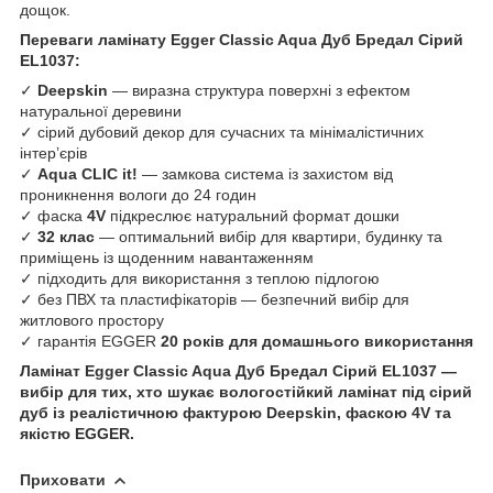
дощок.
Переваги ламінату Egger Classic Aqua Дуб Бредал Сірий
EL1037:
✓
Deepskin
— виразна структура поверхні з ефектом
натуральної деревини
✓ сірий дубовий декор для сучасних та мінімалістичних
інтер’єрів
✓
Aqua CLIC it!
— замкова система із захистом від
проникнення вологи до 24 годин
✓ фаска
4V
підкреслює натуральний формат дошки
✓
32 клас
— оптимальний вибір для квартири, будинку та
приміщень із щоденним навантаженням
✓ підходить для використання з теплою підлогою
✓ без ПВХ та пластифікаторів — безпечний вибір для
житлового простору
✓ гарантія EGGER
20 років для домашнього використання
Ламінат Egger Classic Aqua Дуб Бредал Сірий EL1037 —
вибір для тих, хто шукає вологостійкий ламінат під сірий
дуб із реалістичною фактурою Deepskin, фаскою 4V та
якістю EGGER.
Приховати