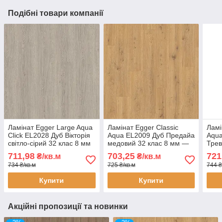
Подібні товари компанії
Ламінат Egger Large Aqua
Ламінат Egger Classic
Ламі
Click EL2028 Дуб Вікторія
Aqua EL2009 Дуб Предайа
Aqua
світло-сірий 32 клас 8 мм
медовий 32 клас 8 мм —
Трев
— вологостійкий 24
вологостійкий ламінат під
клас
711,98
703,25
721
₴/кв.м
₴/кв.м
години, широка дошка, з
медовий дуб, з фаскою 4V
воло
734 ₴/кв.м
725 ₴/кв.м
744 ₴
фаскою
годи
Купити
Купити
Акційні пропозиції та новинки