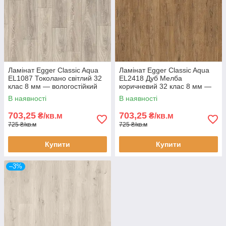
Ламінат Egger Classic Aqua
Ламінат Egger Classic Aqua
EL1087 Токолано світлий 32
EL2418 Дуб Мелба
клас 8 мм — вологостійкий
коричневий 32 клас 8 мм —
ламінат під світле дерево,
вологостійкий ламінат під
В наявності
В наявності
фаска 4V
темний дуб, фаска 4V
703,25
703,25
₴/кв.м
₴/кв.м
725 ₴/кв.м
725 ₴/кв.м
Купити
Купити
–3%