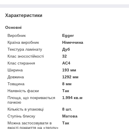
Характеристики
Основні
Виробник
Egger
Країна виробник
Німеччина
Текстура ламінату
Дуб
Клас зносостійкості
32
Клас стирання
АС4
Ширина
193 мм
Довжина
1292 мм
Товщина
8 мм
Наявність фаски
Так
Площа, що покривається
1.994 кв.м
пачкою
Кількість в упаковці
8 шт.
Ступінь блиску
Матова
Можна застосовувати в
Так
якості покриття на «теплу»