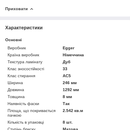
Приховати
Характеристики
Основні
Виробник
Egger
Країна виробник
Німеччина
Текстура ламінату
Дуб
Клас зносостійкості
33
Клас стирання
АС5
Ширина
246 мм
Довжина
1292 мм
Товщина
8 мм
Наявність фаски
Так
Площа, що покривається
2.542 кв.м
пачкою
Кількість в упаковці
8 шт.
Ступінь блиску
Матова