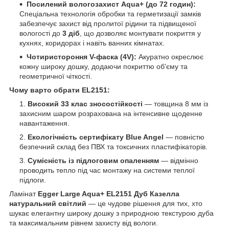
Посилений вологозахист Aqua+ (до 72 годин):
Спеціальна технологія обробки та герметизації замків
забезпечує захист від пролитої рідини та підвищеної
вологості до
3 діб
, що дозволяє монтувати покриття у
кухнях, коридорах і навіть ванних кімнатах.
Чотиристороння V-фаска (4V):
Акуратно окреслює
кожну широку дошку, додаючи покриттю об'єму та
геометричної чіткості.
Чому варто обрати EL2151:
Високий 33 клас зносостійкості
— товщина 8 мм із
захисним шаром розрахована на інтенсивне щоденне
навантаження.
Екологічність сертифікату Blue Angel
— повністю
безпечний склад без ПВХ та токсичних пластифікаторів.
Сумісність із підлоговим опаленням
— відмінно
проводить тепло під час монтажу на системи теплої
підлоги.
Ламінат
Egger Large Aqua+ EL2151 Дуб Казелла
натуральний світлий
— це чудове рішення для тих, хто
шукає елегантну широку дошку з природною текстурою дуба
та максимальним рівнем захисту від вологи.