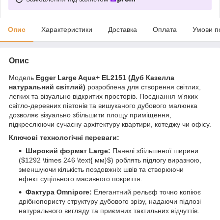
Опис
Характеристики
Доставка
Оплата
Умови п
Опис
Модель
Egger Large Aqu
a+
EL2151 (Дуб Казелла
натуральний світлий)
розроблена для створення світлих,
легких та візуально відкритих просторів. Поєднання м'яких
світло-деревних півтонів та вишуканого дубового малюнка
дозволяє візуально збільшити площу приміщення,
підкреслюючи сучасну архітектуру квартири, котеджу чи офісу.
Ключові технологічні переваги:
Широкий формат Large:
Панелі збільшеної ширини
($1292 \times 246 \text{ мм}$) роблять підлогу виразною,
зменшуючи кількість поздовжніх швів та створюючи
ефект суцільного масивного покриття.
Фактура Omnipore:
Елегантний рельєф точно копіює
дрібнопористу структуру дубового зрізу, надаючи підлозі
натурального вигляду та приємних тактильних відчуттів.