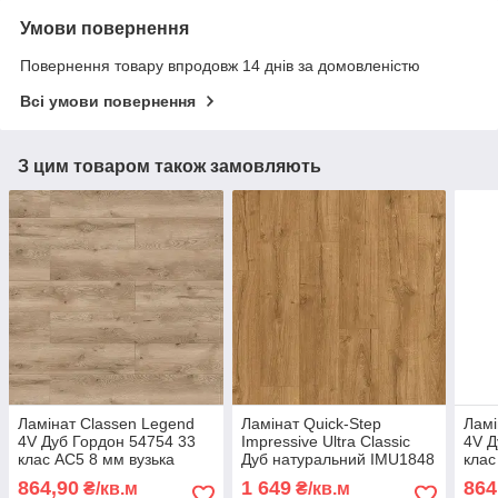
Умови повернення
Повернення товару впродовж 14 днів за домовленістю
Всі умови повернення
З цим товаром також замовляють
Ламінат Classen Legend
Ламінат Quick-Step
Ламі
4V Дуб Гордон 54754 33
Impressive Ultra Classic
4V Д
клас AC5 8 мм вузька
Дуб натуральний IMU1848
клас
дошка з фаскою із
AC5 33 клас 12 мм
водо
864,90
1 649
864
₴/кв.м
₴/кв.м
синхронною структурою
водостійкий для ванної
з фа