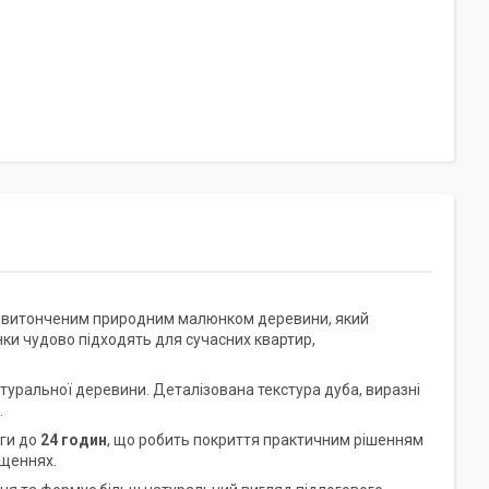
а з витонченим природним малюнком деревини, який
інки чудово підходять для сучасних квартир,
атуральної деревини. Деталізована текстура дуба, виразні
.
оги до
24 годин
, що робить покриття практичним рішенням
іщеннях.