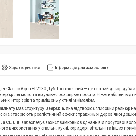
Характеристики
Інформація для замовлення
ger Classic Aqua EL2180 Дуб Тревізо білий — це світлий декор дуб
тер'єр легкістю та візуально розширює простір. Ніжні вибілені відт
ких інтер'єрів та приміщень у стилі мінімалізм.
амінату має структуру
Deepskin
, яка відтворює глибокий рельєф н
локна створюють реалістичний ефект справжньої дерев'яної дошки
ua CLIC it!
забезпечує захист замкових з'єднань від побутової вол
го використання у спальні, кухні, коридорі, вітальні та інших прим