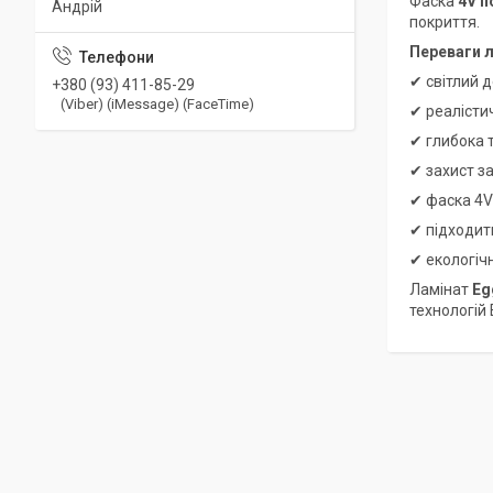
Фаска
4V п
Андрій
покриття.
Переваги л
✔ світлий д
+380 (93) 411-85-29
(Viber) (iMessage) (FaceTime)
✔ реалісти
✔ глибока 
✔ захист з
✔ фаска 4V
✔ підходит
✔ екологіч
Ламінат
Eg
технологій