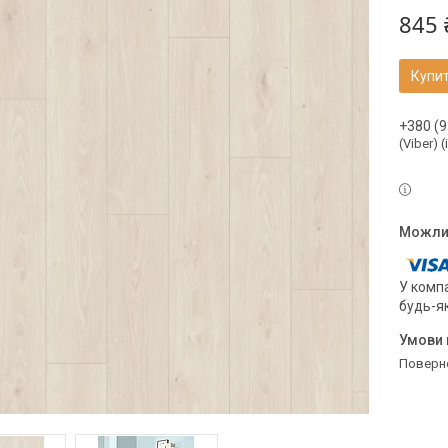
845 
Купи
+380 (9
(Viber) 
У компа
будь-я
поверн