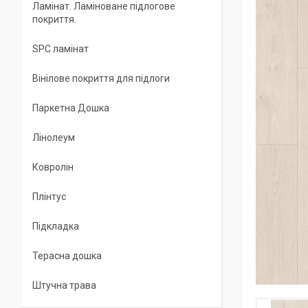
Ламінат. Ламіноване підлогове
покриття.
SPC ламінат
Вінілове покриття для підлоги
Паркетна Дошка
Лінолеум
Ковролін
Плінтус
Підкладка
Терасна дошка
Штучна трава