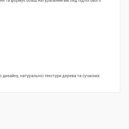
ня та формує більш натуральний вигляд підлогового
о дизайну, натуральної текстури дерева та сучасних