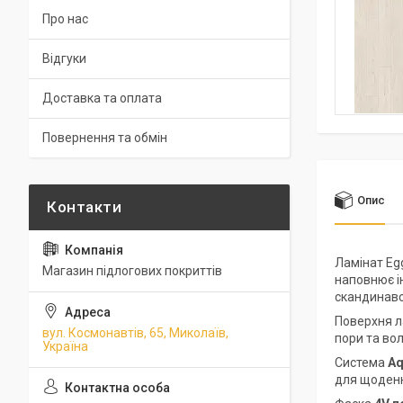
Про нас
Відгуки
Доставка та оплата
Повернення та обмін
Опис
Ламінат Eg
Магазин підлогових покриттів
наповнює ін
скандинавсь
Поверхня л
вул. Космонавтів, 65, Миколаїв,
пори та во
Україна
Система
Aq
для щоденно