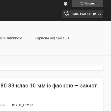
Кошик
+380 (93) 411-85-29
и зі знижкою
Корисна інформація
180 33 клас 10 мм із фаскою — захист
ості
Код:
O_EL2180