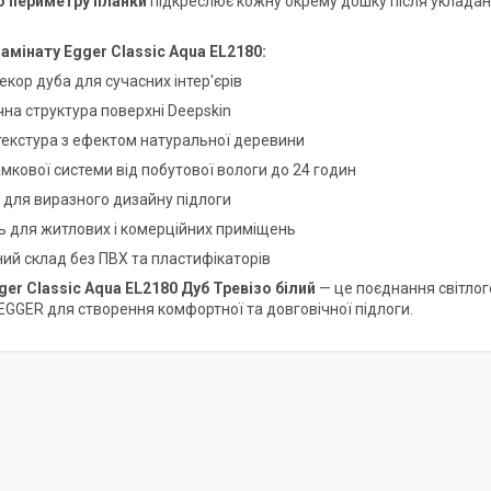
о периметру планки
підкреслює кожну окрему дошку після укладан
амінату Egger Classic Aqua EL2180:
екор дуба для сучасних інтер'єрів
чна структура поверхні Deepskin
текстура з ефектом натуральної деревини
амкової системи від побутової вологи до 24 годин
 для виразного дизайну підлоги
ь для житлових і комерційних приміщень
ний склад без ПВХ та пластифікаторів
ger Classic Aqua EL2180 Дуб Тревізо білий
— це поєднання світлог
 EGGER для створення комфортної та довговічної підлоги.