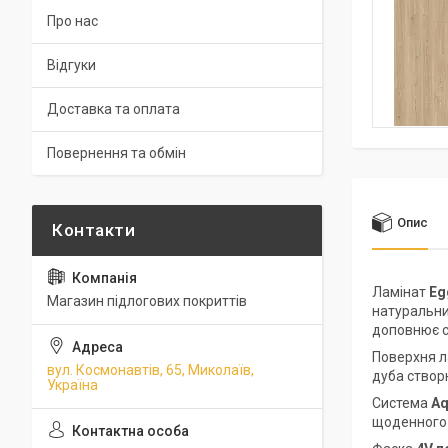
Про нас
Відгуки
Доставка та оплата
Повернення та обмін
Опис
Ламінат
Eg
Магазин підлогових покриттів
натуральни
доповнює су
Поверхня л
вул. Космонавтів, 65, Миколаїв,
дуба створ
Україна
Система
Aq
щоденного в