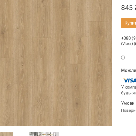
845 
Купи
+380 (9
(Viber) 
У компа
будь-я
поверн