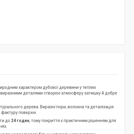
риродним характером дубової деревини у теплих
а виразними деталями створює атмосферу затишку й добре
турального дерева. Виразні пори, волокна та деталізація
 фактуру поверхні.
оги до
24 годин
, тому покриття є практичним рішенням для
нях.