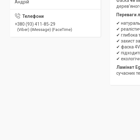
Фаска
4V п
Андрій
дерев'яног
Переваги л
✔ натураль
+380 (93) 411-85-29
✔ реалісти
(Viber) (iMessage) (FaceTime)
✔ глибока 
✔ захист з
✔ фаска 4V
✔ підходит
✔ екологіч
Ламінат Eg
сучасних т