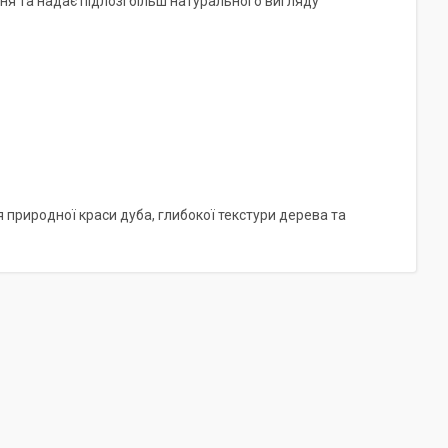
я та надає підлозі більш натурального вигляду
 природної краси дуба, глибокої текстури дерева та