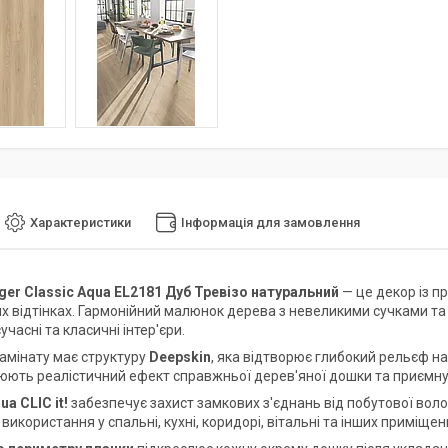
Характеристики
Інформація для замовлення
ger Classic Aqua EL2181 Дуб Тревізо натуральний
— це декор із п
х відтінках. Гармонійний малюнок дерева з невеликими сучками т
часні та класичні інтер'єри.
амінату має структуру
Deepskin
, яка відтворює глибокий рельєф на
юють реалістичний ефект справжньої дерев'яної дошки та приємну
ua CLIC it!
забезпечує захист замкових з'єднань від побутової вол
икористання у спальні, кухні, коридорі, вітальні та інших приміщен