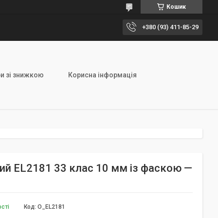
Кошик
+380 (93) 411-85-29
и зі знижкою
Корисна інформація
ний EL2181 33 клас 10 мм із фаскою —
ості
Код:
O_EL2181