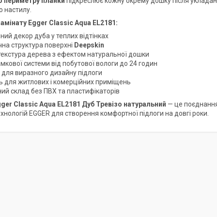
о периметру планки
підкреслює кожну окрему дошку після укладанн
о настилу.
амінату Egger Classic Aqua EL2181:
ний декор дуба у теплих відтінках
чна структура поверхні
Deepskin
текстура дерева з ефектом натуральної дошки
амкової системи від побутової вологи до 24 годин
 для виразного дизайну підлоги
ь для житлових і комерційних приміщень
ний склад без ПВХ та пластифікаторів
ger Classic Aqua EL2181 Дуб Тревізо натуральний
— це поєднання
ехнологій EGGER для створення комфортної підлоги на довгі роки.