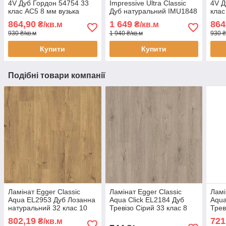
4V Дуб Гордон 54754 33
Impressive Ultra Classic
4V Д
клас AC5 8 мм вузька
Дуб натуральний IMU1848
клас
дошка з фаскою із
AC5 33 клас 12 мм
водо
864,90
1 649
864
₴/кв.м
₴/кв.м
синхронною структурою
водостійкий для ванної
з фа
930 ₴/кв.м
1 940 ₴/кв.м
930 ₴
кухні з фаскою
підл
Купити
Купити
Подібні товари компанії
Ламінат Egger Classic
Ламінат Egger Classic
Ламі
Aqua EL2953 Дуб Лозанна
Aqua Click EL2184 Дуб
Aqua
натуральний 32 клас 10
Тревізо Сірий 33 клас 8
Трев
мм — захист від вологи 24
мм — вологостійкий
клас
802,19
721
₴/кв.м
години, фаска 4V
ламінат 24 години, фаска
воло