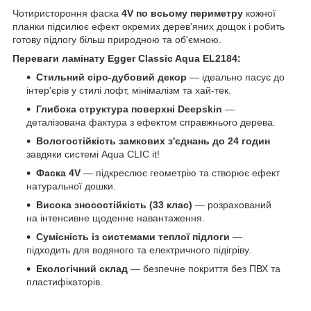
Чотиристороння фаска
4V по всьому периметру
кожної
планки підсилює ефект окремих дерев'яних дощок і робить
готову підлогу більш природною та об'ємною.
Переваги ламінату Egger Classic Aqua EL2184:
Стильний сіро-дубовий декор
— ідеально пасує до
інтер'єрів у стилі лофт, мінімалізм та хай-тек.
Глибока структура поверхні Deepskin
—
деталізована фактура з ефектом справжнього дерева.
Вологостійкість замкових з'єднань до 24 годин
завдяки системі Aqua CLIC it!
Фаска 4V
— підкреслює геометрію та створює ефект
натуральної дошки.
Висока зносостійкість (33 клас)
— розрахований
на інтенсивне щоденне навантаження.
Сумісність із системами теплої підлоги
—
підходить для водяного та електричного підігріву.
Екологічний склад
— безпечне покриття без ПВХ та
пластифікаторів.