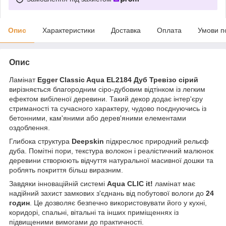
Опис
Характеристики
Доставка
Оплата
Умови п
Опис
Ламінат
Egger Classic Aqua EL2184 Дуб Тревізо сірий
вирізняється благородним сіро-дубовим відтінком із легким
ефектом вибіленої деревини. Такий декор додає інтер'єру
стриманості та сучасного характеру, чудово поєднуючись із
бетонними, кам'яними або дерев'яними елементами
оздоблення.
Глибока структура
Deepskin
підкреслює природний рельєф
дуба. Помітні пори, текстура волокон і реалістичний малюнок
деревини створюють відчуття натуральної масивної дошки та
роблять покриття більш виразним.
Завдяки інноваційній системі
Aqua CLIC it!
ламінат має
надійний захист замкових з'єднань від побутової вологи до
24
годин
. Це дозволяє безпечно використовувати його у кухні,
коридорі, спальні, вітальні та інших приміщеннях із
підвищеними вимогами до практичності.