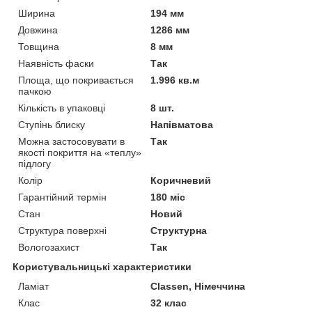
Ширина
194 мм
Довжина
1286 мм
Товщина
8 мм
Наявність фаски
Так
Площа, що покривається
1.996 кв.м
пачкою
Кількість в упаковці
8 шт.
Ступінь блиску
Напівматова
Можна застосовувати в
Так
якості покриття на «теплу»
підлогу
Колір
Коричневий
Гарантійний термін
180 міс
Стан
Новий
Структура поверхні
Структурна
Вологозахист
Так
Користувальницькі характеристики
Ламіат
Classen, Німеччина
Клас
32 клас