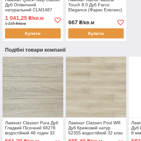
Дуб Опівнічний
Touch 8.0 Дуб Farco
натуральний CLM1487
Elegance (Фарко Елеганс)
вологостійкий 32 клас 8
K4362 32 клас 8 мм з
1 041,25
₴/кв.м
мм з фаскою
фаскою
667
₴/кв.м
1 225 ₴/кв.м
Купити
Купити
Подібні товари компанії
Ламінат Classen Pura Дуб
Ламінат Classen Pool WR
Ламі
Гладкий Пісочний 68278
Дуб Кремовий натур
Дуб 
водостійкий 48 годин 32
52355 водостійкий 32 клас
8 мм
клас 8 мм стандартна
8 мм з фаскою