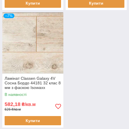
Купити
Купити
–7%
Ламінат Classen Galaxy 4V
Сосна Бордо 44181 32 клас 8
мм з фаскою Isowaxx
В наявності
582,18
₴/кв.м
626 ₴/кв.м
Купити