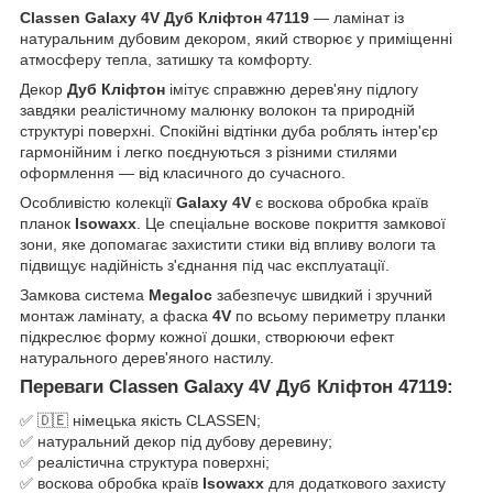
Classen Galaxy 4V Дуб Кліфтон 47119
— ламінат із
натуральним дубовим декором, який створює у приміщенні
атмосферу тепла, затишку та комфорту.
Декор
Дуб Кліфтон
імітує справжню дерев'яну підлогу
завдяки реалістичному малюнку волокон та природній
структурі поверхні. Спокійні відтінки дуба роблять інтер'єр
гармонійним і легко поєднуються з різними стилями
оформлення — від класичного до сучасного.
Особливістю колекції
Galaxy 4V
є воскова обробка країв
планок
Isowaxx
. Це спеціальне воскове покриття замкової
зони, яке допомагає захистити стики від впливу вологи та
підвищує надійність з'єднання під час експлуатації.
Замкова система
Megaloc
забезпечує швидкий і зручний
монтаж ламінату, а фаска
4V
по всьому периметру планки
підкреслює форму кожної дошки, створюючи ефект
натурального дерев'яного настилу.
Переваги Classen Galaxy 4V Дуб Кліфтон 47119:
✅ 🇩🇪 німецька якість CLASSEN;
✅ натуральний декор під дубову деревину;
✅ реалістична структура поверхні;
✅ воскова обробка країв
Isowaxx
для додаткового захисту