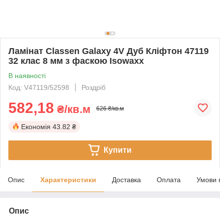
Ламінат Classen Galaxy 4V Дуб Кліфтон 47119
32 клас 8 мм з фаскою Isowaxx
В наявності
Код: V47119/52598
Роздріб
582,18
₴/кв.м
626 ₴/кв.м
Економія
43.82 ₴
Купити
Опис
Характеристики
Доставка
Оплата
Умови 
Опис