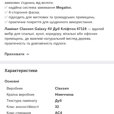
замкових з'єднань від вологи;
✅ надійна система замикання
Megaloc
;
✅ 4-стороння фаска;
✅ підходить для житлових та громадських приміщень;
✅ практичне покриття для щоденного використання.
Ламінат Classen Galaxy 4V Дуб Кліфтон 47119
— вдалий
вибір для спальні, кухні, коридору, вітальні або офісних
приміщень, де важливі натуральний вигляд дерева,
практичність та довговічність підлоги.
Приховати
Характеристики
Основні
Виробник
Classen
Країна виробник
Німеччина
Текстура ламінату
Дуб
Клас зносостійкості
32
Клас стирання
АС4