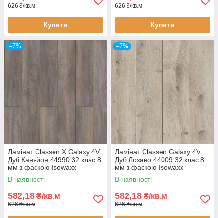
626 ₴/кв.м
626 ₴/кв.м
Купити
Купити
–7%
–7%
Ламінат Classen X Galaxy 4V
Ламінат Classen Galaxy 4V
Дуб Каньйон 44990 32 клас 8
Дуб Лозано 44009 32 клас 8
мм з фаскою Isowaxx
мм з фаскою Isowaxx
В наявності
В наявності
582,18
582,18
₴/кв.м
₴/кв.м
626 ₴/кв.м
626 ₴/кв.м