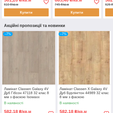
561,20
685,40
582
₴/кв.м
₴/кв.м
дошка з фаскою
610 ₴/кв.м
745 ₴/кв.м
626 ₴
Купити
Купити
Акційні пропозиції та новинки
–7%
–7%
Ламінат Classen Galaxy 4V
Ламінат Classen X Galaxy 4V
Дуб Гібсон 47118 32 клас 8
Дуб Бурлінгтон 44989 32 клас
мм з фаскою Isowaxx
8 мм з фаскою
В наявності
В наявності
582,18
582,18
₴/кв.м
₴/кв.м