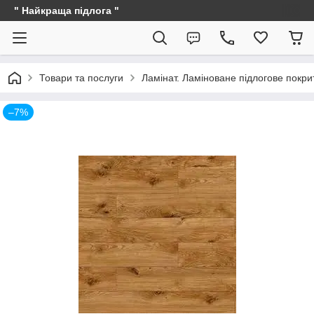
" Найкраща підлога "
Товари та послуги
Ламінат. Ламіноване підлогове покри
–7%