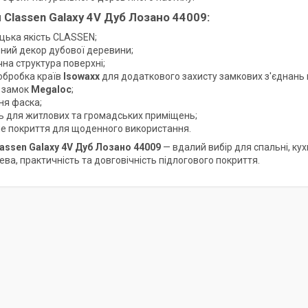
 Classen Galaxy 4V Дуб Лозано 44009:
ецька якість CLASSEN;
ний декор дубової деревини;
чна структура поверхні;
обробка країв
Isowaxx
для додаткового захисту замкових з'єднань в
 замок
Megaloc
;
ня фаска;
ь для житлових та громадських приміщень;
е покриття для щоденного використання.
assen Galaxy 4V Дуб Лозано 44009
— вдалий вибір для спальні, кух
ва, практичність та довговічність підлогового покриття.