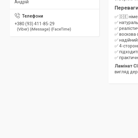
Андрій
Переваги
✅ 🇩🇪 нім
✅ натураль
+380 (93) 411-85-29
✅ реалісти
(Viber) (iMessage) (FaceTime)
✅ воскова 
✅ надійний
✅ 4-сторон
✅ підходит
✅ практичн
Ламінат Cl
вигляд дере