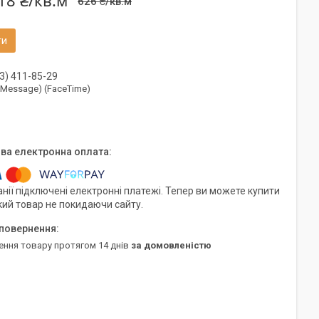
18 ₴/кв.м
626 ₴/кв.м
ти
3) 411-85-29
(iMessage) (FaceTime)
нії підключені електронні платежі. Тепер ви можете купити
кий товар не покидаючи сайту.
ення товару протягом 14 днів
за домовленістю