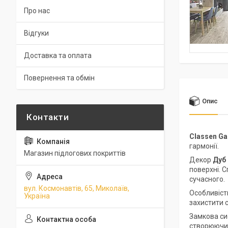
Про нас
Відгуки
Доставка та оплата
Повернення та обмін
Опис
Classen Ga
гармонії.
Магазин підлогових покриттів
Декор
Дуб
поверхні. 
сучасного.
вул. Космонавтів, 65, Миколаїв,
Особливіст
Україна
захистити с
Замкова с
створюючи 