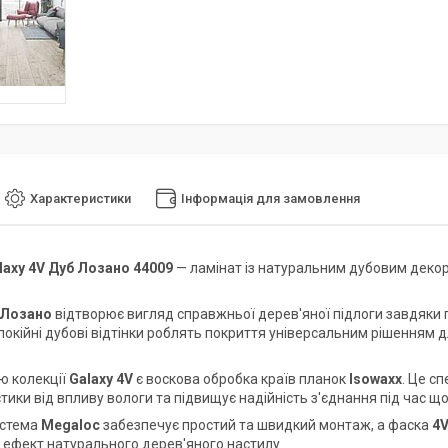
Характеристики
Інформація для замовлення
laxy 4V Дуб Лозано 44009
— ламінат із натуральним дубовим декоро
 Лозано
відтворює вигляд справжньої дерев'яної підлоги завдяки 
Спокійні дубові відтінки роблять покриття універсальним рішенням 
ю колекції
Galaxy 4V
є воскова обробка країв планок
Isowaxx
. Це с
тики від впливу вологи та підвищує надійність з'єднання під час що
истема
Megaloc
забезпечує простий та швидкий монтаж, а фаска
4
ефект натурального дерев'яного настилу.