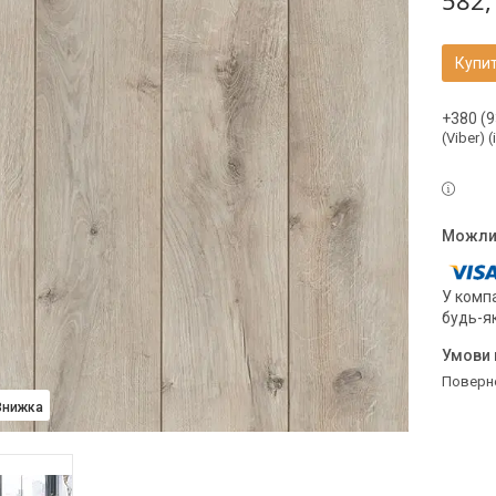
582,
Купи
+380 (9
(Viber) 
У компа
будь-я
поверн