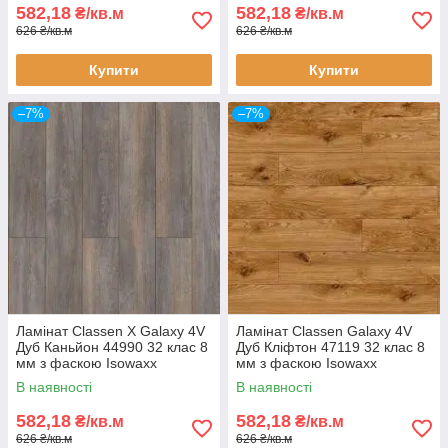
582,18
582,18
₴/кв.м
₴/кв.м
626 ₴/кв.м
626 ₴/кв.м
Купити
Купити
–7%
–7%
Ламінат Classen X Galaxy 4V
Ламінат Classen Galaxy 4V
Дуб Каньйон 44990 32 клас 8
Дуб Кліфтон 47119 32 клас 8
мм з фаскою Isowaxx
мм з фаскою Isowaxx
В наявності
В наявності
582,18
582,18
₴/кв.м
₴/кв.м
626 ₴/кв.м
626 ₴/кв.м