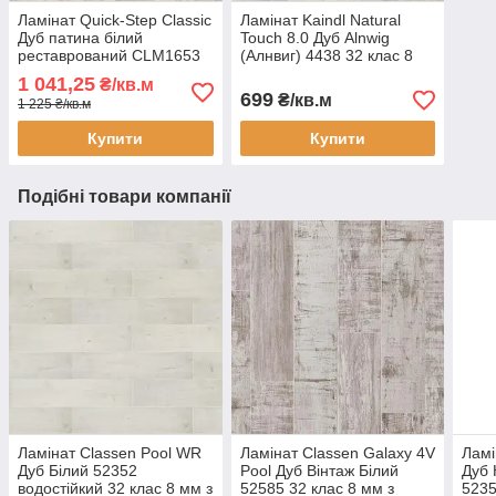
Ламінат Quick-Step Classic
Ламінат Kaindl Natural
Дуб патина білий
Touch 8.0 Дуб Alnwig
реставрований CLM1653
(Алнвиг) 4438 32 клас 8
вологостійкий 32 клас 8
мм з фаскою Ялинка
1 041,25
₴/кв.м
мм без фаски
699
₴/кв.м
1 225 ₴/кв.м
Купити
Купити
Подібні товари компанії
Ламінат Classen Pool WR
Ламінат Classen Galaxy 4V
Ламі
Дуб Білий 52352
Pool Дуб Вінтаж Білий
Дуб 
водостійкий 32 клас 8 мм з
52585 32 клас 8 мм з
5235