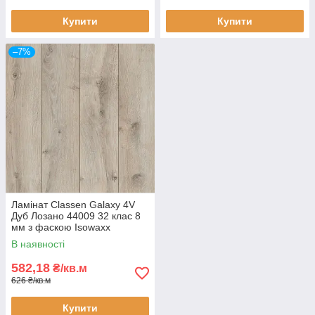
Купити
Купити
–7%
Ламінат Classen Galaxy 4V
Дуб Лозано 44009 32 клас 8
мм з фаскою Isowaxx
В наявності
582,18
₴/кв.м
626 ₴/кв.м
Купити