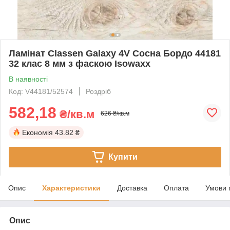
Ламінат Classen Galaxy 4V Сосна Бордо 44181
32 клас 8 мм з фаскою Isowaxx
В наявності
Код: V44181/52574
Роздріб
582,18
₴/кв.м
626 ₴/кв.м
Економія
43.82 ₴
Купити
Опис
Характеристики
Доставка
Оплата
Умови 
Опис