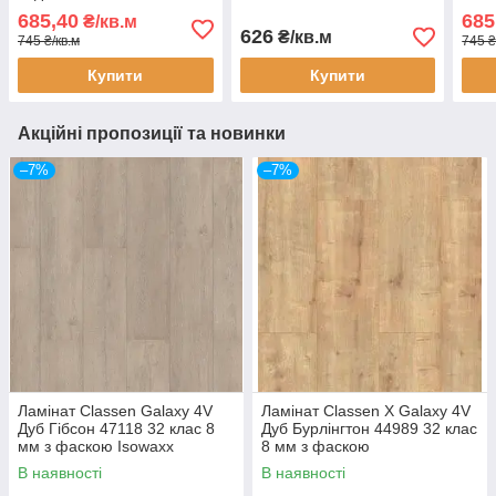
фаскою
фаскою Isowaxx
8 мм
685,40
685
₴/кв.м
626
₴/кв.м
745 ₴/кв.м
745 ₴
Купити
Купити
Акційні пропозиції та новинки
–7%
–7%
Ламінат Classen Galaxy 4V
Ламінат Classen X Galaxy 4V
Дуб Гібсон 47118 32 клас 8
Дуб Бурлінгтон 44989 32 клас
мм з фаскою Isowaxx
8 мм з фаскою
В наявності
В наявності