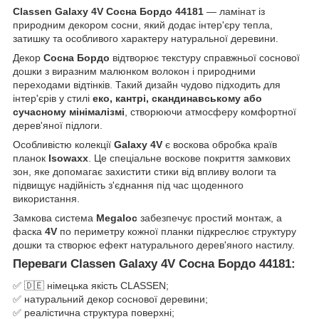
Classen Galaxy 4V Сосна Бордо 44181
— ламінат із
природним декором сосни, який додає інтер'єру тепла,
затишку та особливого характеру натуральної деревини.
Декор
Сосна Бордо
відтворює текстуру справжньої соснової
дошки з виразним малюнком волокон і природними
переходами відтінків. Такий дизайн чудово підходить для
інтер'єрів у стилі
еко, кантрі, скандинавському або
сучасному мінімалізмі
, створюючи атмосферу комфортної
дерев'яної підлоги.
Особливістю колекції
Galaxy 4V
є воскова обробка країв
планок
Isowaxx
. Це спеціальне воскове покриття замкових
зон, яке допомагає захистити стики від впливу вологи та
підвищує надійність з'єднання під час щоденного
використання.
Замкова система
Megaloc
забезпечує простий монтаж, а
фаска
4V
по периметру кожної планки підкреслює структуру
дошки та створює ефект натурального дерев'яного настилу.
Переваги Classen Galaxy 4V Сосна Бордо 44181:
✅ 🇩🇪 німецька якість CLASSEN;
✅ натуральний декор соснової деревини;
✅ реалістична структура поверхні;