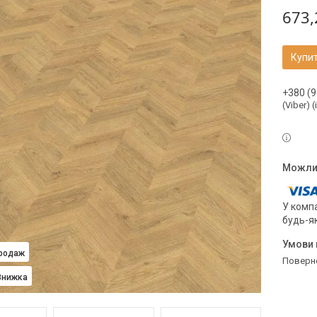
673,
Купи
+380 (9
(Viber) 
У компа
будь-я
продаж
поверн