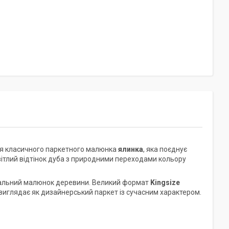
ція класичного паркетного малюнка
ялинка
, яка поєднує
вітлий відтінок дуба з природними переходами кольору
уральний малюнок деревини. Великий формат
Kingsize
виглядає як дизайнерський паркет із сучасним характером.