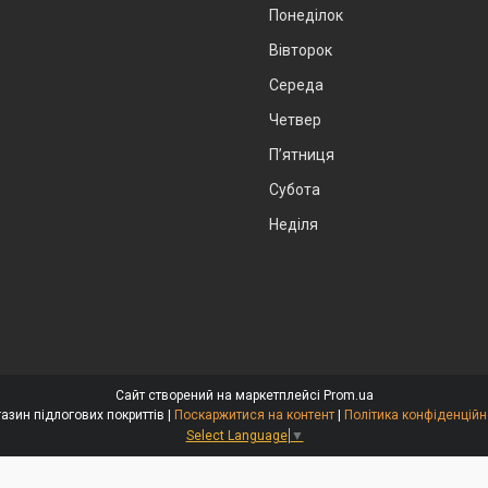
Понеділок
Вівторок
Середа
Четвер
Пʼятниця
Субота
Неділя
Сайт створений на маркетплейсі
Prom.ua
Магазин підлогових покриттів |
Поскаржитися на контент
|
Політика конфіденційн
Select Language
▼