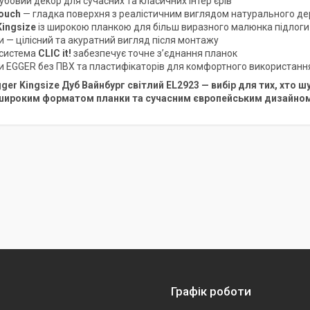
убовий декор для сучасних та класичних інтер’єрів
ouch
— гладка поверхня з реалістичним виглядом натурального д
Kingsize
із широкою планкою для більш виразного малюнка підлоги
и — цілісний та акуратний вигляд після монтажу
 система
CLIC it!
забезпечує точне з’єднання планок
и EGGER без ПВХ та пластифікаторів для комфортного використанн
ger Kingsize Дуб Вайнбург світлий EL2923 — вибір для тих, хто ш
широким форматом планки та сучасним європейським дизайно
Графік роботи