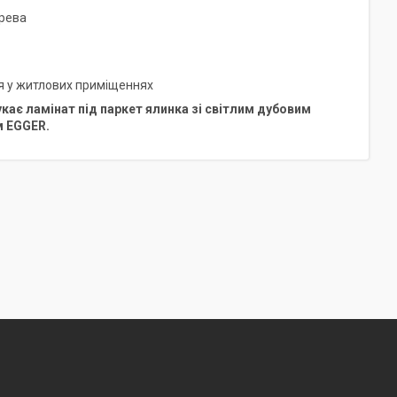
ерева
я у житлових приміщеннях
укає ламінат під паркет ялинка зі світлим дубовим
м EGGER.