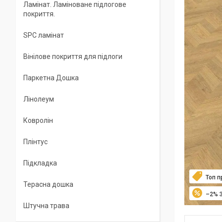
Ламінат. Ламіноване підлогове
покриття.
SPC ламінат
Вінілове покриття для підлоги
Паркетна Дошка
Лінолеум
Ковролін
Плінтус
Підкладка
Топ 
Терасна дошка
–2%
Штучна трава