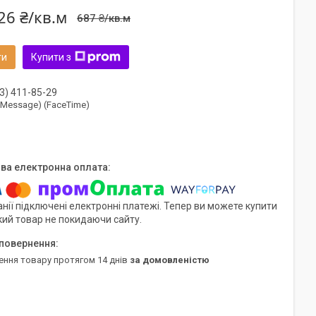
26 ₴/кв.м
687 ₴/кв.м
ти
Купити з
3) 411-85-29
(iMessage) (FaceTime)
нії підключені електронні платежі. Тепер ви можете купити
кий товар не покидаючи сайту.
ення товару протягом 14 днів
за домовленістю