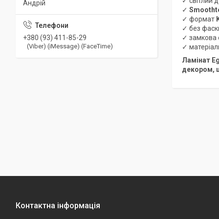
✓ світлий д
Андрій
✓
Smootht
✓ формат
✓ без фаск
+380 (93) 411-85-29
✓ замкова
(Viber) (iMessage) (FaceTime)
✓ матеріал
Ламінат Eg
декором, 