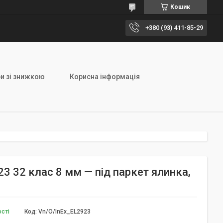
Кошик
+380 (93) 411-85-29
и зі знижкою
Корисна інформація
23 32 клас 8 мм — під паркет ялинка,
ості
Код:
Vn/O/InEx_EL2923