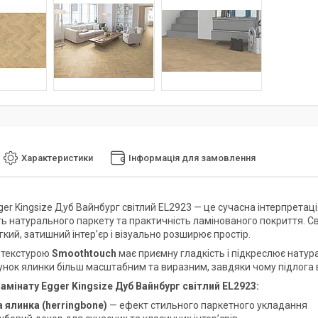
Характеристики
Інформація для замовлення
ger Kingsize Дуб Вайнбург світлий EL2923 — це сучасна інтерпрета
ть натурального паркету та практичність ламінованого покриття. С
кий, затишний інтер’єр і візуально розширює простір.
 текстурою
Smoothtouch
має приємну гладкість і підкреслює нат
унок ялинки більш масштабним та виразним, завдяки чому підлога 
амінату Egger Kingsize Дуб Вайнбург світлий EL2923:
 ялинка (herringbone)
— ефект стильного паркетного укладання