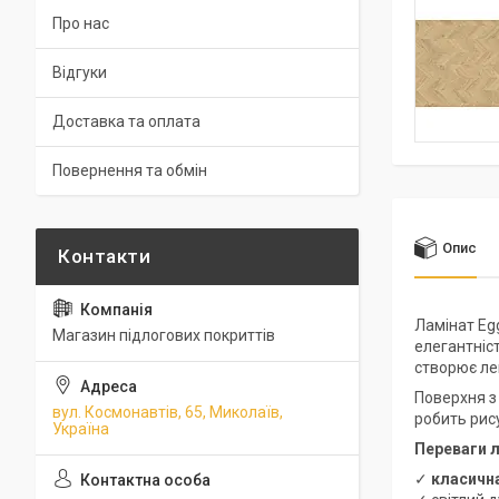
Про нас
Відгуки
Доставка та оплата
Повернення та обмін
Опис
Ламінат Eg
Магазин підлогових покриттів
елегантніс
створює лег
Поверхня з
вул. Космонавтів, 65, Миколаїв,
робить рис
Україна
Переваги л
✓
класична