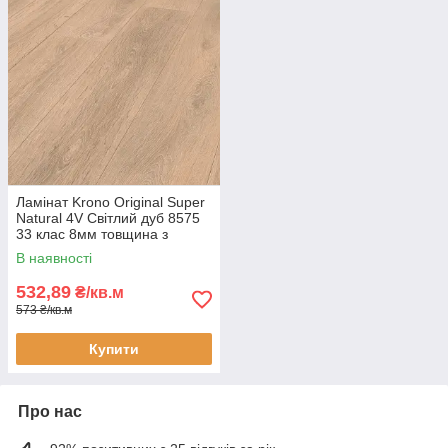
Ламінат Krono Original Super
Natural 4V Світлий дуб 8575
33 клас 8мм товщина з
фаскою
В наявності
532,89
₴/кв.м
573 ₴/кв.м
Купити
Про нас