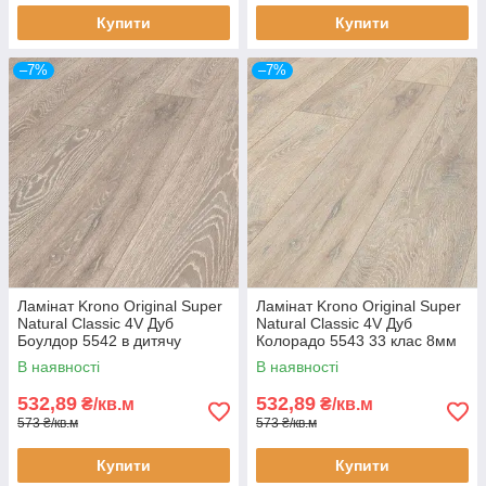
Купити
Купити
–7%
–7%
Ламінат Krono Original Super
Ламінат Krono Original Super
Natural Classic 4V Дуб
Natural Classic 4V Дуб
Боулдор 5542 в дитячу
Колорадо 5543 33 клас 8мм
коридор кухню 33 клас 8мм
товщина з фаскою
В наявності
В наявності
товщина з фаскою
532,89
532,89
₴/кв.м
₴/кв.м
573 ₴/кв.м
573 ₴/кв.м
Купити
Купити