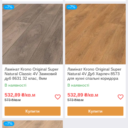
–7%
–7%
Ламінат Krono Original Super
Ламінат Krono Original Super
Natural Classic 4V Замковий
Natural 4V Дуб Харлеч 8573
дуб 8631 32 клас, 8мм
для кухні спальні коридора
товщина з фаскою
33 клас 8мм товщина з
В наявності
В наявності
фаскою
532,89
532,89
₴/кв.м
₴/кв.м
573 ₴/кв.м
573 ₴/кв.м
Купити
Купити
–7%