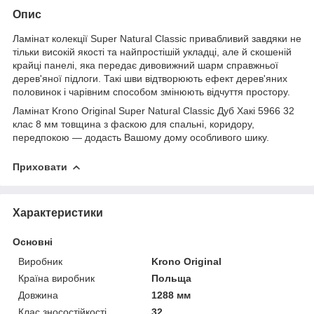
Опис
Ламінат колекції Super Natural Classic привабливий завдяки не
тільки високій якості та найпростішій укладці, але й скошеній
крайці панелі, яка передає дивовижний шарм справжньої
дерев'яної підлоги. Такі шви відтворюють ефект дерев'яних
половинок і чарівним способом змінюють відчуття простору.
Ламінат Krono Original Super Natural Classic Дуб Хакі 5966 32
клас 8 мм товщина з фаскою для спальні, коридору,
передпокою — додасть Вашому дому особливого шику.
Приховати
Характеристики
Основні
Виробник
Krono Original
Країна виробник
Польща
Довжина
1288 мм
Клас зносостійкості
32