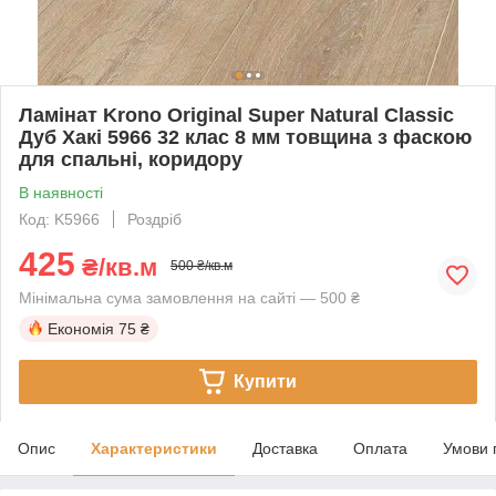
Ламінат Krono Original Super Natural Classic
Дуб Хакі 5966 32 клас 8 мм товщина з фаскою
для спальні, коридору
В наявності
Код: K5966
Роздріб
425
₴/кв.м
500 ₴/кв.м
Мінімальна сума замовлення на сайті — 500 ₴
Економія
75 ₴
Купити
Опис
Характеристики
Доставка
Оплата
Умови 