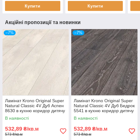
Купити
Купити
Акційні пропозиції та новинки
–7%
–7%
Ламінат Krono Original Super
Ламінат Krono Original Super
Natural Classic 4V Дуб Аспен
Natural Classic 4V Дуб Бедрок
8630 в кухню коридор дитячу
5541 в кухню коридор дитячу
33 клас 8мм товщина з
33 клас 8мм товщина з
В наявності
В наявності
фаскою
фаскою
532,89
532,89
₴/кв.м
₴/кв.м
573 ₴/кв.м
573 ₴/кв.м