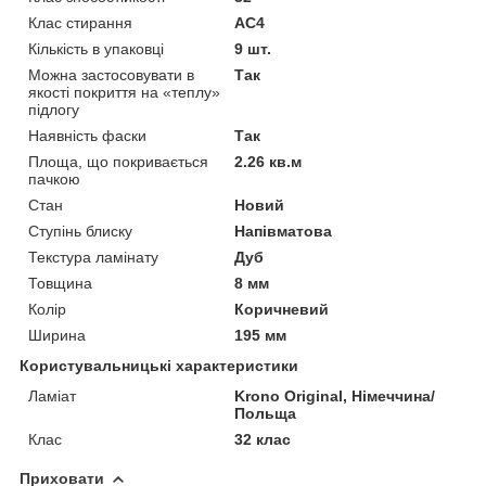
Клас стирання
АС4
Кількість в упаковці
9 шт.
Можна застосовувати в
Так
якості покриття на «теплу»
підлогу
Наявність фаски
Так
Площа, що покривається
2.26 кв.м
пачкою
Стан
Новий
Ступінь блиску
Напівматова
Текстура ламінату
Дуб
Товщина
8 мм
Колір
Коричневий
Ширина
195 мм
Користувальницькі характеристики
Ламіат
Krono Original, Німеччина/
Польща
Клас
32 клас
Приховати