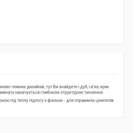
ево-темних дизайнів, тут Ви знайдете і дуб, і в'яз, крім
ламінату насичується глибокою структурою тиснення.
кою під теплу підлогу з фаскою - для справжніх цінителів