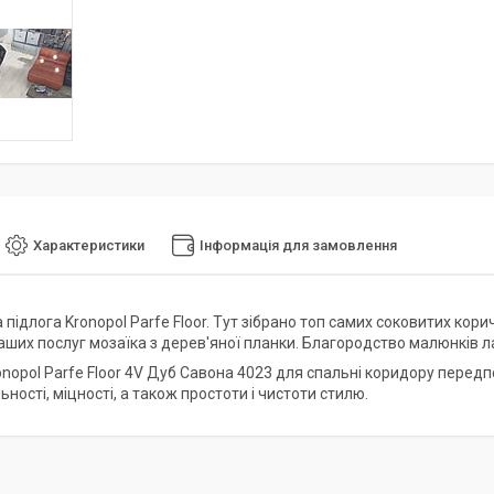
Характеристики
Інформація для замовлення
підлога Kronopol Parfe Floor. Тут зібрано топ самих соковитих коричн
Ваших послуг мозаїка з дерев'яної планки. Благородство малюнків 
nopol Parfe Floor 4V Дуб Савона 4023 для спальні коридору передпо
ності, міцності, а також простоти і чистоти стилю.