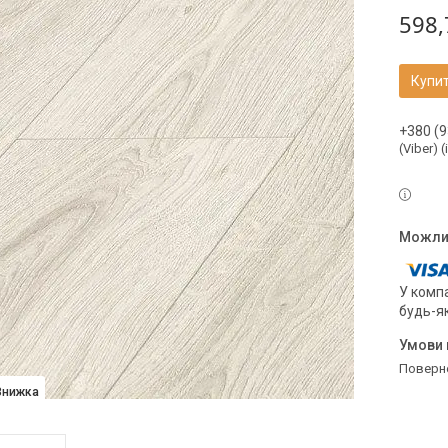
598,
Купи
+380 (9
(Viber) 
У компа
будь-я
поверн