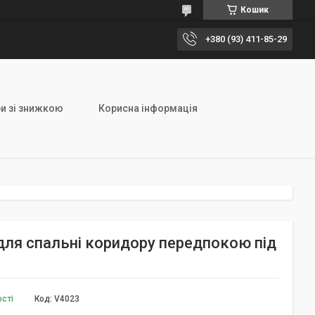
Кошик
+380 (93) 411-85-29
и зі знижкою
Корисна інформація
 для спальні коридору передпокою під
ості
Код:
V4023