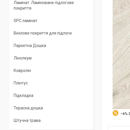
Ламінат. Ламіноване підлогове
покриття.
SPC ламінат
Вінілове покриття для підлоги
Паркетна Дошка
Лінолеум
Ковролін
Плінтус
Підкладка
Терасна дошка
–6%
Штучна трава