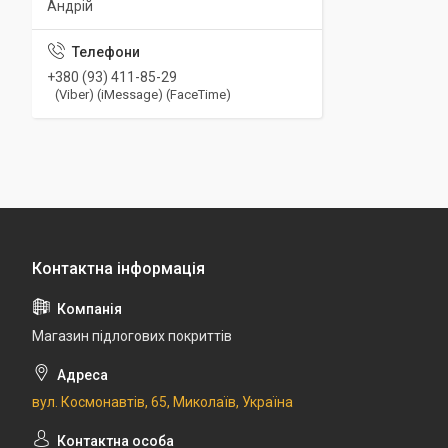
Андрій
+380 (93) 411-85-29
(Viber) (iMessage) (FaceTime)
Магазин підлогових покриттів
вул. Космонавтів, 65, Миколаїв, Україна