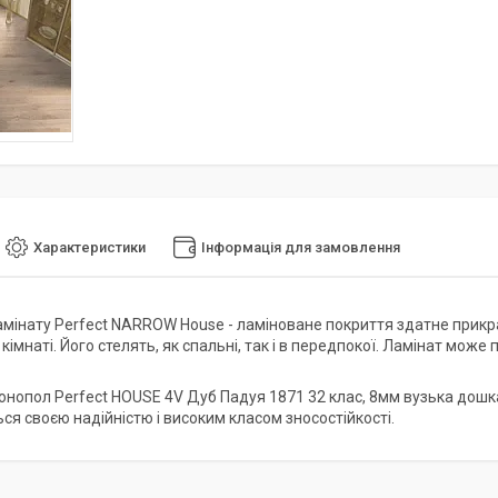
Характеристики
Інформація для замовлення
амінату Perfect NARROW House - ламіноване покриття здатне прик
імнаті. Його стелять, як спальні, так і в передпокої. Ламінат може п
онопол Perfect HOUSE 4V Дуб Падуя 1871 32 клас, 8мм вузька дошк
ся своєю надійністю і високим класом зносостійкості.