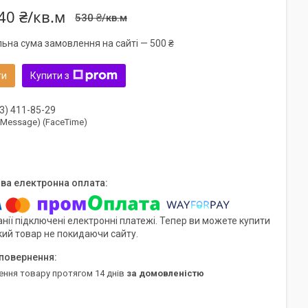
40 ₴/кв.м
530 ₴/кв.м
льна сума замовлення на сайті — 500 ₴
ти
Купити з
3) 411-85-29
(iMessage) (FaceTime)
нії підключені електронні платежі. Тепер ви можете купити
кий товар не покидаючи сайту.
ення товару протягом 14 днів
за домовленістю