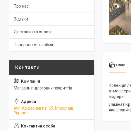
Про нас
Відгуки
Доставка та оплата
Повернення та обмін
Опис
Колекція л
Магазин підлогових покриттів
атмосфери к
модерн.
Ламінат Кр
вул. Космонавтів, 65, Миколаїв,
яке славить
Україна