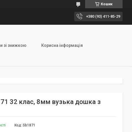
Кошик
+380 (93) 411-85-29
и зі знижкою
Корисна інформація
871 32 клас, 8мм вузька дошка з
ості
Код:
Sb1871