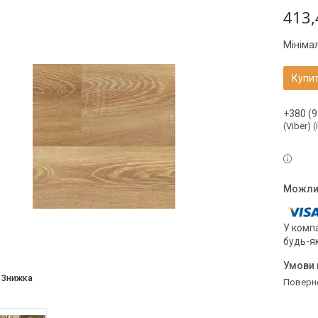
413,
Мініма
Купи
+380 (9
(Viber) 
У компа
будь-я
поверн