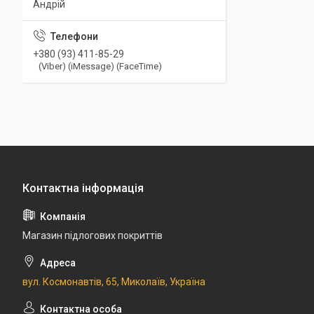
Андрій
+380 (93) 411-85-29
(Viber) (iMessage) (FaceTime)
Магазин підлогових покриттів
вул. Космонавтів, 65, Миколаїв, Україна