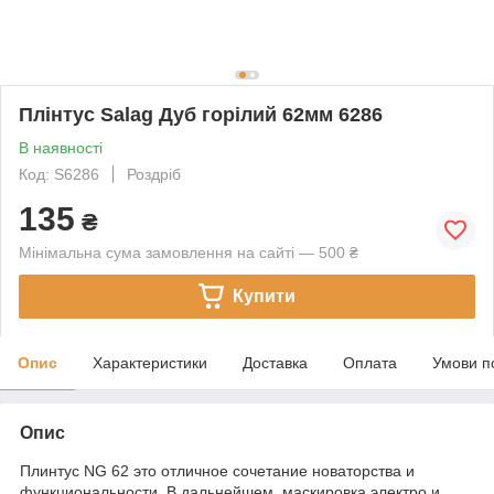
Плінтус Salag Дуб горілий 62мм 6286
В наявності
Код: S6286
Роздріб
135
₴
Мінімальна сума замовлення на сайті — 500 ₴
Купити
Опис
Характеристики
Доставка
Оплата
Умови п
Опис
Плинтус NG 62 это отличное сочетание новаторства и
функциональности. В дальнейшем маскировка электро и