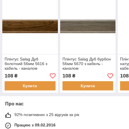
Плінтус Salag Дуб
Плінтус Salag Дуб бурбон
Плін
болотний 56мм 5616 з
56мм 5670 з кабель -
нату
кабель - каналом
каналом
кабе
108
108
108
₴
₴
Купити
Купити
Про нас
92% позитивних з 25 відгуків за рік
Працює з 09.02.2016