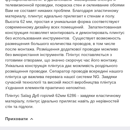
телевизионной проводки, покраска стен и оклеивание обоями
Вам не составят никаких проблем. Благодаря эластичному
материалу, плинтус идеально прилегает к стенам и полу.
Высота
62 мм
, простая и уникальная форма соответствуют
современному дизайну всех помещений. Запатентованная
конструкция позволяет монтировать и демонтировать плинтус
без использования инструментов. Существует возможность
размещения большого количества проводов, в том числе
после монтажа. Розміщення додаткової проводки можливо
без використання інструментів.
Плінтус
поставляється з
готовими отворами, що значно скорочує час його монтажу.
Унікальна конструкція плінтуса дає можливість роздільного
розміщення проводки. Сепаратор проводів всередині нашого
плінтуса це важлива перевага нашої системи NG. Завдяки
сучасній технології та високій якості виробництва плінтуса
з'єднання елементів практично непомітно.
Плінтус
Salag
Дуб горілий 62мм 6286 - завдяки еластичному
матеріалу, плінтус ідеально прилягає навіть до нерівностей
стін та підлоги.
Приховати