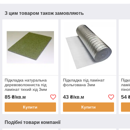
З цим товаром також замовляють
Підкладка натуральна
Підкладка під ламінат
Підк
деревоволокниста під
фольгована 3мм
ламі
ламінат тихий хід 3мм
піно
тов
85
43
54
₴/кв.м
₴/кв.м
₴
Купити
Купити
Подібні товари компанії