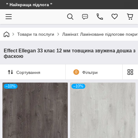
" Найкраща підлога "
Товари та послуги
Ламінат. Ламіноване підлогове покри
Effect Ellegan 33 клас 12 мм товщина звужена дошка з
фаскою
Сортування
0
Фільтри
–10%
–10%