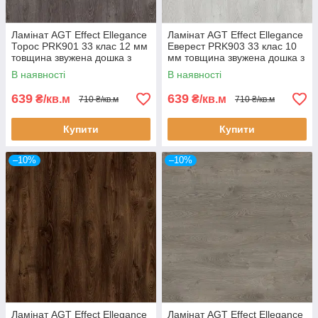
Ламінат AGT Effect Ellegance
Ламінат AGT Effect Ellegance
Торос PRK901 33 клас 12 мм
Еверест PRK903 33 клас 10
товщина звужена дошка з
мм товщина звужена дошка з
фаскою
фаскою
В наявності
В наявності
639
639
₴/кв.м
₴/кв.м
710 ₴/кв.м
710 ₴/кв.м
Купити
Купити
–10%
–10%
Ламінат AGT Effect Ellegance
Ламінат AGT Effect Ellegance