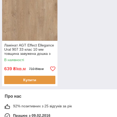
Ламінат AGT Effect Ellegance
Ural 907 33 клас 10 мм
товщина завужена дошка з
фаскою
В наявності
639
₴/кв.м
710 ₴/кв.м
Купити
Про нас
92% позитивних з 25 відгуків за рік
Працює з 09.02.2016