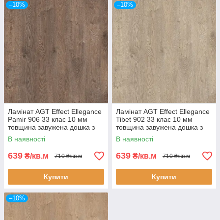
–10%
–10%
Ламінат AGT Effect Ellegance
Ламінат AGT Effect Ellegance
Pamir 906 33 клас 10 мм
Tibet 902 33 клас 10 мм
товщина завужена дошка з
товщина завужена дошка з
фаскою
фаскою
В наявності
В наявності
639
639
₴/кв.м
₴/кв.м
710 ₴/кв.м
710 ₴/кв.м
Купити
Купити
–10%