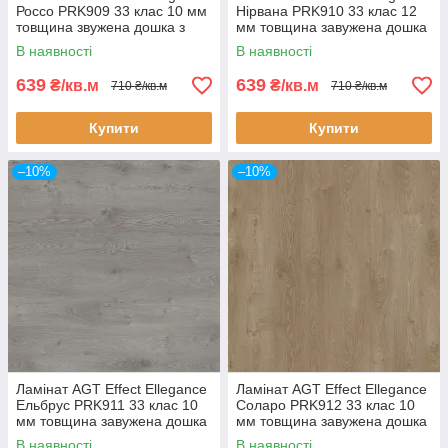
Россо PRK909 33 клас 10 мм
Нірвана PRK910 33 клас 12
товщина звужена дошка з
мм товщина завужена дошка
фаскою
з фаскою
В наявності
В наявності
639
639
₴/кв.м
₴/кв.м
710 ₴/кв.м
710 ₴/кв.м
Купити
Купити
–10%
–10%
Ламінат AGT Effect Ellegance
Ламінат AGT Effect Ellegance
Ельбрус PRK911 33 клас 10
Соларо PRK912 33 клас 10
мм товщина завужена дошка
мм товщина завужена дошка
з фаскою
з фаскою
В наявності
В наявності