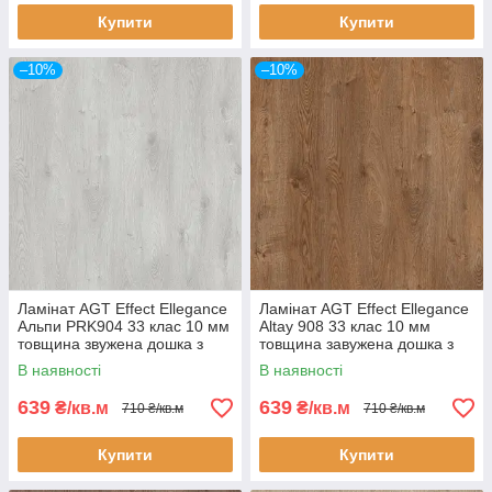
Купити
Купити
–10%
–10%
Ламінат AGT Effect Ellegance
Ламінат AGT Effect Ellegance
Альпи PRK904 33 клас 10 мм
Altay 908 33 клас 10 мм
товщина звужена дошка з
товщина завужена дошка з
фаскою
фаскою
В наявності
В наявності
639
639
₴/кв.м
₴/кв.м
710 ₴/кв.м
710 ₴/кв.м
Купити
Купити