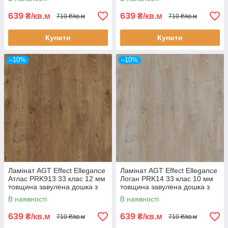
639
639
₴/кв.м
₴/кв.м
710 ₴/кв.м
710 ₴/кв.м
Купити
Купити
–10%
–10%
Ламінат AGT Effect Ellegance
Ламінат AGT Effect Ellegance
Атлас PRK913 33 клас 12 мм
Логан PRK14 33 клас 10 мм
товщина завулена дошка з
товщина завулена дошка з
фаською
фаською
В наявності
В наявності
639
639
₴/кв.м
₴/кв.м
710 ₴/кв.м
710 ₴/кв.м